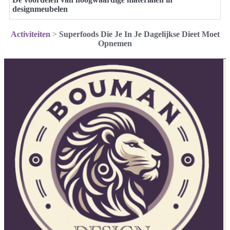
designmeubelen
Activiteiten
>
Superfoods Die Je In Je Dagelijkse Dieet Moet
Opnemen