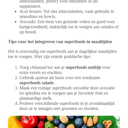
antioxidanten, perfect voor smoothies of als
supplement.
Acai bessen
: Vol met antioxidanten, vaak gebruikt in
smoothies en bowls.
Avocado
: Een bron van gezonde vetten en goed voor
hartgezondheid, makkelijk toe te voegen aan salades of
op brood.
Tips voor het integreren van superfoods in maaltijden
Het is eenvoudig om superfoods aan je dagelijkse maaltijden
toe te voegen. Hier zijn enkele praktische tips:
Voeg
chiazaad
toe aan je
superfoods ontbijt
voor
extra vezels en eiwitten.
Gebruik
quinoa
als basis voor een voedzame
superfoods salade
.
Maak een romige
superfoods smoothie
door avocado
en spirulina toe te voegen aan je favoriete fruit en
plantaardige melk.
Probeer verschillende superfoods in je avondmaaltijd
door ze te mengen met groenten en eiwitten.