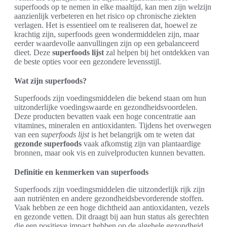
superfoods op te nemen in elke maaltijd, kan men zijn welzijn
aanzienlijk verbeteren en het risico op chronische ziekten
verlagen. Het is essentieel om te realiseren dat, hoewel ze
krachtig zijn, superfoods geen wondermiddelen zijn, maar
eerder waardevolle aanvullingen zijn op een gebalanceerd
dieet. Deze
superfoods lijst
zal helpen bij het ontdekken van
de beste opties voor een gezondere levensstijl.
Wat zijn superfoods?
Superfoods zijn voedingsmiddelen die bekend staan om hun
uitzonderlijke voedingswaarde en gezondheidsvoordelen.
Deze producten bevatten vaak een hoge concentratie aan
vitamines, mineralen en antioxidanten. Tijdens het overwegen
van een
superfoods lijst
is het belangrijk om te weten dat
gezonde superfoods
vaak afkomstig zijn van plantaardige
bronnen, maar ook vis en zuivelproducten kunnen bevatten.
Definitie en kenmerken van superfoods
Superfoods zijn voedingsmiddelen die uitzonderlijk rijk zijn
aan nutriënten en andere gezondheidsbevorderende stoffen.
Vaak hebben ze een hoge dichtheid aan antioxidanten, vezels
en gezonde vetten. Dit draagt bij aan hun status als gerechten
die een positieve impact hebben op de algehele gezondheid.