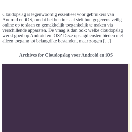
Cloudopslag is tegenwoordig essentieel voor gebruikers van
Android en iOS, omdat het hen in staat stelt hun gegevens veilig
online op te slaan en gemakkelijk toegankelijk te maken via
verschillende apparaten. De vraag is dan ook: welke cloudopslag
werkt goed op Android en iOS? Deze opslagdiensten bieden niet
alleen toegang tot belangrijke bestanden, maar zorgen […]
Archives for Cloudopslag voor Android en iOS