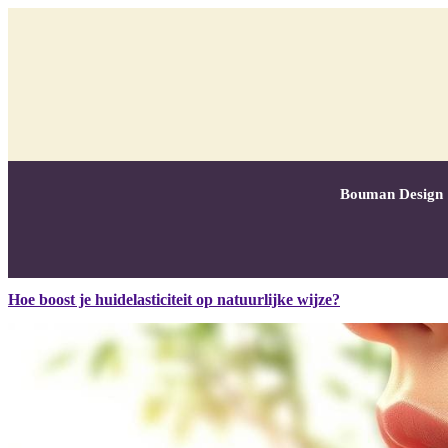
Bouman Design
Hoe boost je huidelasticiteit op natuurlijke wijze?