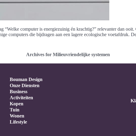
ag “Welke computer is energiezuinig én krachtig?” relevanter dan ooit
uinige computers die bijdragen aan een lagere ecologische voetafdruk.
Archives for Milieuvriendelijke systemen
Bouman Design
Onze Diensten
Business
Activiteiten
Kl
Kopen
Tuin
Wonen
Lifestyle