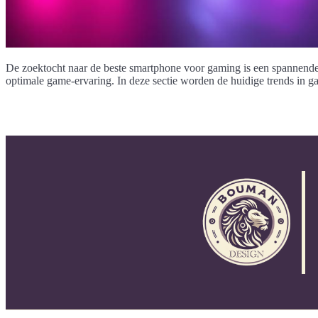
De zoektocht naar de beste smartphone voor gaming is een spannende u
optimale game-ervaring. In deze sectie worden de huidige trends in 