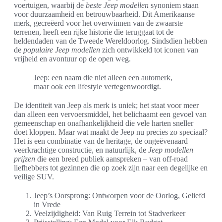
voertuigen, waarbij de
beste Jeep modellen
synoniem staan
voor duurzaamheid en betrouwbaarheid. Dit Amerikaanse
merk, gecreëerd voor het overwinnen van de zwaarste
terrenen, heeft een rijke historie die teruggaat tot de
heldendaden van de Tweede Wereldoorlog. Sindsdien hebben
de
populaire Jeep modellen
zich ontwikkeld tot iconen van
vrijheid en avontuur op de open weg.
Jeep: een naam die niet alleen een automerk,
maar ook een lifestyle vertegenwoordigt.
De identiteit van Jeep als merk is uniek; het staat voor meer
dan alleen een vervoersmiddel, het belichaamt een gevoel van
gemeenschap en onafhankelijkheid die vele harten sneller
doet kloppen. Maar wat maakt de Jeep nu precies zo speciaal?
Het is een combinatie van de heritage, de ongeëvenaard
veerkrachtige constructie, en natuurlijk, de
Jeep modellen
prijzen
die een breed publiek aanspreken – van off-road
liefhebbers tot gezinnen die op zoek zijn naar een degelijke en
veilige SUV.
Jeep’s Oorsprong: Ontworpen voor de Oorlog, Geliefd
in Vrede
Veelzijdigheid: Van Ruig Terrein tot Stadverkeer