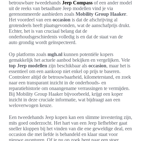
betrouwbare tweedehands
Jeep Compass
of een ander model
uit de reeks van betaalbare Jeep modellen vind je via
gerenommeerde aanbieders zoals
Mobility Group Haaker
.
Het voordeel van een
occasion
is dat de afschrijving al
grotendeels heeft plaatsgevonden, wat de aanschafprijs drukt.
Echter, het is van cruciaal belang dat de
onderhoudsgeschiedenis volledig is en dat de staat van de
auto grondig wordt geïnspecteerd.
Op platforms zoals
mgh.nl
kunnen potentiële kopers
gemakkelijk het actuele aanbod bekijken en vergelijken. Vele
top Jeep modellen
zijn beschikbaar als
occasion
, maar het is
essentieel om een aankoop niet enkel op prijs te baseren.
Controleer altijd de betrouwbaarheid, kilometerstand, en zoek
naar een transparant inzicht in de onderhouds- en
reparatiehistorie om onaangename verrassingen te vermijden.
Bij Mobility Group Haaker bijvoorbeeld, krijgt een koper
inzicht in deze cruciale informatie, wat bijdraagt aan een
weloverwogen keuze.
Een tweedehands Jeep kopen kan een slimme investering zijn,
mits goed onderzocht. Het hart van een Jeep liefhebber gaat
sneller kloppen bij het vinden van die ene geweldige deal, een
occasion die met liefde is behandeld en klaar staat voor
nieuwe avonturen. Of je nu op zoek bent naar een stoer