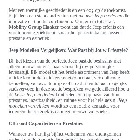
Met een roemrijke geschiedenis en een oog op de toekomst,
blijft Jeep een standaard zetten met
nieuwe Jeep modellen
die
innovatie en traditie combineren. Van terrein tot asfalt,
Mobility Group Haaker
toont aan dat de Jeep erfenis een
voortdurende zoektocht is naar het perfecte balans tussen
prestatie en esthetiek.
Jeep Modellen Vergelijken: Wat Past bij Jouw Lifestyle?
Bij het kiezen van de perfecte Jeep past de beslissing niet
alleen bij uw budget, maar vooral bij uw persoonlijke
levensstijl. Elk model uit het brede assortiment van Jeep heeft
unieke kenmerken die tegemoetkomen aan verschillende
behoeften, van avontuurlijke off-road ritten tot aan dagelijks
stadsvervoer. In deze sectie bespreken we gedetailleerd hoe u
de
beste Jeep modellen
kunt selecteren op basis van hun
prestaties, inzetbaarheid, en ruimte voor het hele gezin.
Jeep
modellen vergelijken
wordt zo eenvoudig gemaakt, voor
iedereen die op zoek is naar een nieuwe vierwieler.
Off-road Capaciteiten en Prestaties
Wanneer uw hart ligt bij het verkennen van onontgonnen
paden, zijn de robuuste terreinprestaties van de Jeep van