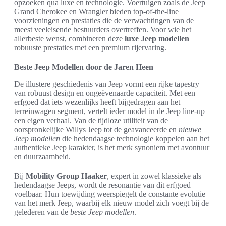
opzoeken qua luxe en technologie. Voertuigen zoals de Jeep
Grand Cherokee en Wrangler bieden top-of-the-line
voorzieningen en prestaties die de verwachtingen van de
meest veeleisende bestuurders overtreffen. Voor wie het
allerbeste wenst, combineren deze
luxe Jeep modellen
robuuste prestaties met een premium rijervaring.
Beste Jeep Modellen door de Jaren Heen
De illustere geschiedenis van Jeep vormt een rijke tapestry
van robuust design en ongeëvenaarde capaciteit. Met een
erfgoed dat iets wezenlijks heeft bijgedragen aan het
terreinwagen segment, vertelt ieder model in de Jeep line-up
een eigen verhaal. Van de tijdloze utiliteit van de
oorspronkelijke Willys Jeep tot de geavanceerde en
nieuwe
Jeep modellen
die hedendaagse technologie koppelen aan het
authentieke Jeep karakter, is het merk synoniem met avontuur
en duurzaamheid.
Bij
Mobility Group Haaker
, expert in zowel klassieke als
hedendaagse Jeeps, wordt de resonantie van dit erfgoed
voelbaar. Hun toewijding weerspiegelt de constante evolutie
van het merk Jeep, waarbij elk nieuw model zich voegt bij de
gelederen van de
beste Jeep modellen
.