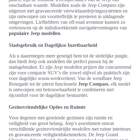
onschatbare waarde. Modellen zoals de
Jeep Compass
zijn
uitgerust met geavanceerde vierwielaandrijvingssystemen en
zijn ontworpen om voortreffelijk te presteren in uitdagende
omgevingen. Liefhebbers van off-road avontuur kunnen zo
vertrouwen op de indrukwekkende navigatievermogens van
populaire Jeep modellen
.
Stadsgebruik en Dagelijkse Inzetbaarheid
Als u daarentegen meer geneigd bent tot de stedelijke jungle,
dan biedt Jeep ook modellen die perfect passen bij de
stadsgebruiker. Er zijn
Jeep modellen prijzen
die concurrerend
zijn voor compacte SUV’s die zowel stijlvol als praktisch zijn
voor dagelijks woon-werkverkeer. Van de wendbare Jeep
Renegade tot de uiterst functionele
Jeep Compass
, elk model
is ontworpen om betrouwbaarheid te combineren met
rijcomfort voor de dagelijkse bestuurder.
Gezinsvriendelijke Opties en Ruimte
Voor degenen met groeiende gezinnen zijn ruimte en
veiligheid van groot belang. Jeep’s assortiment omvat
verschillende
gezinsvriendelijke modellen
met ruime interieurs
en geavanceerde veiligheidskenmerken. De Jeep Grand