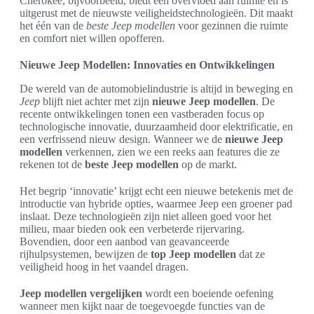
Cherokee, bijvoorbeeld, biedt een overvloed aan ruimte en is
uitgerust met de nieuwste veiligheidstechnologieën. Dit maakt
het één van de
beste Jeep modellen
voor gezinnen die ruimte
en comfort niet willen opofferen.
Nieuwe Jeep Modellen: Innovaties en Ontwikkelingen
De wereld van de automobielindustrie is altijd in beweging en
Jeep
blijft niet achter met zijn
nieuwe Jeep modellen
. De
recente ontwikkelingen tonen een vastberaden focus op
technologische innovatie, duurzaamheid door elektrificatie, en
een verfrissend nieuw design. Wanneer we de
nieuwe Jeep
modellen
verkennen, zien we een reeks aan features die ze
rekenen tot de
beste Jeep modellen
op de markt.
Het begrip ‘innovatie’ krijgt echt een nieuwe betekenis met de
introductie van hybride opties, waarmee Jeep een groener pad
inslaat. Deze technologieën zijn niet alleen goed voor het
milieu, maar bieden ook een verbeterde rijervaring.
Bovendien, door een aanbod van geavanceerde
rijhulpsystemen, bewijzen de
top Jeep modellen
dat ze
veiligheid hoog in het vaandel dragen.
Jeep modellen vergelijken
wordt een boeiende oefening
wanneer men kijkt naar de toegevoegde functies van de