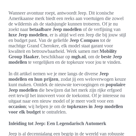
Wanneer avontuur roept, antwoordt Jeep. Dit iconische
Amerikaanse merk biedt een reeks aan voertuigen die zowel
de wildernis als de stadsjungle kunnen trotseren. Of je nu
zoekt naar
betaalbare Jeep modellen
of de verfijning van
luxe Jeep modellen
, er is altijd wel een Jeep die bij jouw stijl
en budget past. Van de geliefde
Jeep Compass
tot de
machtige Grand Cherokee, elk model staat garant voor
kwaliteit en betrouwbaarheid. Werk samen met
Mobility
Group Haaker
, beschikbaar op
mgh.nl
, om de
beste Jeep
modellen
te vergelijken en de topkeuze voor jou te vinden.
In dit artikel nemen we je mee langs de diverse
Jeep
modellen en hun prijzen
, zodat jij een weloverwogen keuze
kunt maken. Ontdek de nieuwste toevoegingen en
populaire
Jeep modellen
die bewijzen dat het merk zijn rijke erfgoed
eert terwijl het innoveert voor de toekomst. Of je interesse nu
uitgaat naar een nieuw model of je meer voelt voor een
occasion
; wij helpen je om de
topkeuzes in Jeep modellen
voor elk budget
te ontrafelen.
Inleiding tot Jeep: Een Legendarisch Automerk
Jeep is al decennialang een begrip in de wereld van robuuste