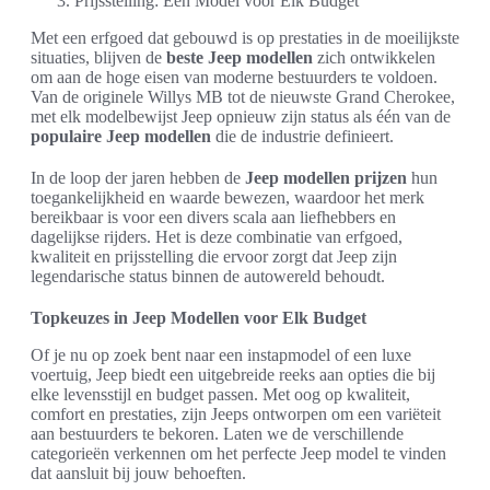
Prijsstelling: Een Model voor Elk Budget
Met een erfgoed dat gebouwd is op prestaties in de moeilijkste
situaties, blijven de
beste Jeep modellen
zich ontwikkelen
om aan de hoge eisen van moderne bestuurders te voldoen.
Van de originele Willys MB tot de nieuwste Grand Cherokee,
met elk modelbewijst Jeep opnieuw zijn status als één van de
populaire Jeep modellen
die de industrie definieert.
In de loop der jaren hebben de
Jeep modellen prijzen
hun
toegankelijkheid en waarde bewezen, waardoor het merk
bereikbaar is voor een divers scala aan liefhebbers en
dagelijkse rijders. Het is deze combinatie van erfgoed,
kwaliteit en prijsstelling die ervoor zorgt dat Jeep zijn
legendarische status binnen de autowereld behoudt.
Topkeuzes in Jeep Modellen voor Elk Budget
Of je nu op zoek bent naar een instapmodel of een luxe
voertuig, Jeep biedt een uitgebreide reeks aan opties die bij
elke levensstijl en budget passen. Met oog op kwaliteit,
comfort en prestaties, zijn Jeeps ontworpen om een variëteit
aan bestuurders te bekoren. Laten we de verschillende
categorieën verkennen om het perfecte Jeep model te vinden
dat aansluit bij jouw behoeften.