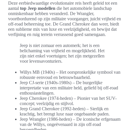
Deze eerbiedwaardige evolutionaire reis heeft geleid tot een
aantal
top Jeep modellen
die het automobiele landschap
onmiskenbaar hebben veranderd. De Wrangler,
voortbordurend op zijn militaire voorganger, juicht vrijheid en
off-road beheersing toe. De Grand Cherokee dan weer, biedt
een sublieme mix van luxe en veelzijdigheid, en bewijst dat
verfijning en ruig terrein verrassend goed samengaan.
Jeep is niet zomaar een automerk; het is een
belichaming van vrijheid en mogelijkheid. Het
zijn niet enkel voertuigen; het zijn metgezellen
voor levensavonturiers.
Willys MB (1940s) – Het oorspronkelijke symbool van
robuuste eenvoud en betrouwbaarheid.
Jeep CJ-serie (1940s-1980s) – De burgerlijke
interpretatie van een militaire held, geliefd bij off-road
enthousiastelingen.
Jeep Cherokee (1974-heden) – Pionier van het SUV-
concept; veelzijdig en stijlvol.
Jeep Grand Cherokee (1992-heden) – Sierlijk en
krachtig, het brengt luxe naar ongebaande paden.
Jeep Wrangler (1986-heden) – De iconische erfgenaam
van de Willys, ongeëvenaard in zijn off-road
bevoegdheden.