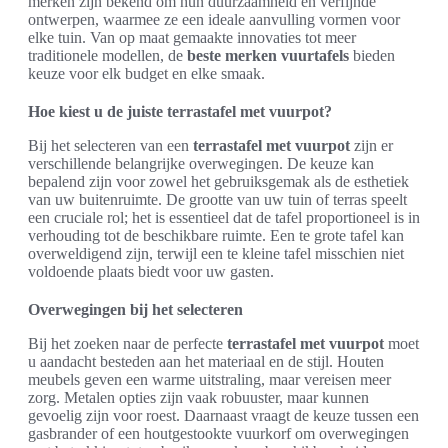
merken zijn bekend om hun duurzaamheid en verfijnde
ontwerpen, waarmee ze een ideale aanvulling vormen voor
elke tuin. Van op maat gemaakte innovaties tot meer
traditionele modellen, de
beste merken vuurtafels
bieden
keuze voor elk budget en elke smaak.
Hoe kiest u de juiste terrastafel met vuurpot?
Bij het selecteren van een
terrastafel met vuurpot
zijn er
verschillende belangrijke overwegingen. De keuze kan
bepalend zijn voor zowel het gebruiksgemak als de esthetiek
van uw buitenruimte. De grootte van uw tuin of terras speelt
een cruciale rol; het is essentieel dat de tafel proportioneel is in
verhouding tot de beschikbare ruimte. Een te grote tafel kan
overweldigend zijn, terwijl een te kleine tafel misschien niet
voldoende plaats biedt voor uw gasten.
Overwegingen bij het selecteren
Bij het zoeken naar de perfecte
terrastafel met vuurpot
moet
u aandacht besteden aan het materiaal en de stijl. Houten
meubels geven een warme uitstraling, maar vereisen meer
zorg. Metalen opties zijn vaak robuuster, maar kunnen
gevoelig zijn voor roest. Daarnaast vraagt de keuze tussen een
gasbrander of een houtgestookte vuurkorf om overwegingen