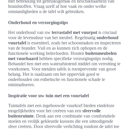
met betrekking tot gebruiksgemak en beschikbaarheid van
brandstoffen. Vraag uzelf af hoe vaak en onder welke
omstandigheden u de tafel wilt gebruiken.
Onderhoud en verzorgingstips
Het onderhoud van uw
terrastafel met vuurpot
is cruciaal
voor de levensduur van het meubel. Regelmatig
onderhoud
vuurtafel
is essentieel, zoals het schoonmaken en inspecteren
van de brander. Vuil en as kunnen zich ophopen en de
functionele werking beïnvloeden. Houten
buitenmeubelen
met vuurhaard
hebben specifieke verzorgingstips nodig.
Behandel hen met een waterafstotend middel om verrotting te
voorkomen. Voor metalen tafels is roestpreventie van groot
belang. Het is raadzaam om het oppervlak goed te
onderhouden om esthetische en functionele schade te
minimaliseren.
Inspiratie voor uw tuin met een vuurtafel
Tuintafels met een ingebouwde vuurkorf bieden eindeloze
mogelijkheden voor het creëren van een
sfeervolle
buitenruimte
. Denk aan een combinatie van comfortabele
stoelen en vrolijk gekleurde kussens die een uitnodigende
sfeer creëren. Door sfeervolle verlichting rondom de tafel toe