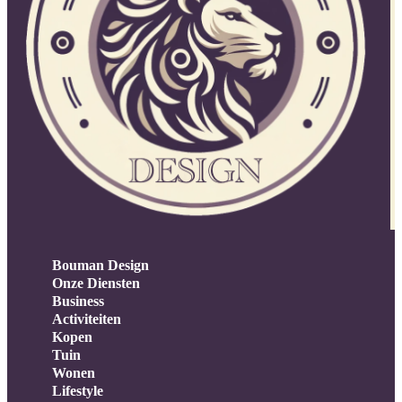
Bouman Design
Onze Diensten
Business
Activiteiten
Kopen
Tuin
Wonen
Lifestyle