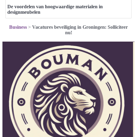
De voordelen van hoogwaardige materialen in
designmeubelen
Business
>
Vacatures beveiliging in Groningen: Solliciteer
nu!