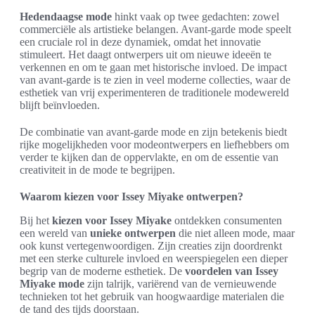
Hedendaagse mode
hinkt vaak op twee gedachten: zowel
commerciële als artistieke belangen. Avant-garde mode speelt
een cruciale rol in deze dynamiek, omdat het innovatie
stimuleert. Het daagt ontwerpers uit om nieuwe ideeën te
verkennen en om te gaan met historische invloed. De impact
van avant-garde is te zien in veel moderne collecties, waar de
esthetiek van vrij experimenteren de traditionele modewereld
blijft beïnvloeden.
De combinatie van avant-garde mode en zijn betekenis biedt
rijke mogelijkheden voor modeontwerpers en liefhebbers om
verder te kijken dan de oppervlakte, en om de essentie van
creativiteit in de mode te begrijpen.
Waarom kiezen voor Issey Miyake ontwerpen?
Bij het
kiezen voor Issey Miyake
ontdekken consumenten
een wereld van
unieke ontwerpen
die niet alleen mode, maar
ook kunst vertegenwoordigen. Zijn creaties zijn doordrenkt
met een sterke culturele invloed en weerspiegelen een dieper
begrip van de moderne esthetiek. De
voordelen van Issey
Miyake mode
zijn talrijk, variërend van de vernieuwende
technieken tot het gebruik van hoogwaardige materialen die
de tand des tijds doorstaan.