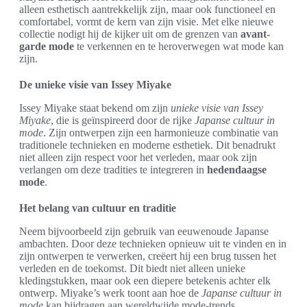
alleen esthetisch aantrekkelijk zijn, maar ook functioneel en
comfortabel, vormt de kern van zijn visie. Met elke nieuwe
collectie nodigt hij de kijker uit om de grenzen van
avant-
garde mode
te verkennen en te heroverwegen wat mode kan
zijn.
De unieke visie van Issey Miyake
Issey Miyake staat bekend om zijn
unieke visie van Issey
Miyake
, die is geïnspireerd door de rijke
Japanse cultuur in
mode
. Zijn ontwerpen zijn een harmonieuze combinatie van
traditionele technieken en moderne esthetiek. Dit benadrukt
niet alleen zijn respect voor het verleden, maar ook zijn
verlangen om deze tradities te integreren in
hedendaagse
mode
.
Het belang van cultuur en traditie
Neem bijvoorbeeld zijn gebruik van eeuwenoude Japanse
ambachten. Door deze technieken opnieuw uit te vinden en in
zijn ontwerpen te verwerken, creëert hij een brug tussen het
verleden en de toekomst. Dit biedt niet alleen unieke
kledingstukken, maar ook een diepere betekenis achter elk
ontwerp. Miyake’s werk toont aan hoe de
Japanse cultuur in
mode
kan bijdragen aan wereldwijde mode-trends.