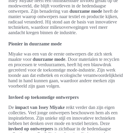
Issey Miyake heeft een onmiskenbare invloed gehad op de
modewereld, die blijft voortleven in de hedendaagse
ontwerpen. Zijn benadering van
duurzame mode
heeft de
manier waarop ontwerpers naar textiel en productie kijken,
radicaal veranderd. Hij stond aan de basis van innovatieve
technieken, waardoor milieuoverwegingen veel meer
aandacht kregen binnen de industrie.
Pionier in duurzame mode
Miyake was een van de eerste ontwerpers die zich sterk
maakte voor
duurzame mode
. Door materialen te recyclen
en processen te verduurzamen, heeft hij een blauwdruk
gecreëerd voor de toekomstige mode-industrie. Zijn werk
toonde aan dat esthetiek en ecologische verantwoordelijkheid
hand in hand kunnen gaan, waardoor andere merken zijn
voorbeeld zijn gaan volgen.
Invloed op toekomstige ontwerpers
De
impact van Issey Miyake
reikt verder dan zijn eigen
collecties. Veel jonge ontwerpers beschouwen hem als een
inspiratiebron. Zijn unieke stijl en innovatieve technieken
hebben het denken over mode en textiel herzien. Deze
invloed op ontwerpers
is zichtbaar in de hedendaagse