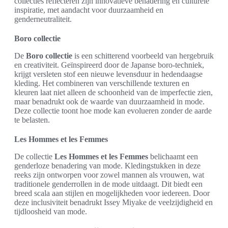
collecties reflecteren zijn innovatieve benadering en culturele
inspiratie, met aandacht voor duurzaamheid en
genderneutraliteit.
Boro collectie
De
Boro collectie
is een schitterend voorbeeld van hergebruik
en creativiteit. Geïnspireerd door de Japanse boro-techniek,
krijgt versleten stof een nieuwe levensduur in hedendaagse
kleding. Het combineren van verschillende texturen en
kleuren laat niet alleen de schoonheid van de imperfectie zien,
maar benadrukt ook de waarde van duurzaamheid in mode.
Deze collectie toont hoe mode kan evolueren zonder de aarde
te belasten.
Les Hommes et les Femmes
De collectie
Les Hommes et les Femmes
belichaamt een
genderloze benadering van mode. Kledingstukken in deze
reeks zijn ontworpen voor zowel mannen als vrouwen, wat
traditionele genderrollen in de mode uitdaagt. Dit biedt een
breed scala aan stijlen en mogelijkheden voor iedereen. Door
deze inclusiviteit benadrukt Issey Miyake de veelzijdigheid en
tijdloosheid van mode.