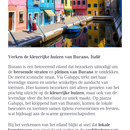
Verken de kleurrijke huizen van Burano, Italië
Burano is een betoverend eiland dat bezoekers uitnodigt om
de
beroemde straten
en
pleinen van Burano
te ontdekken.
De meest iconische straat, Via Galuppi, trekt met haar
levendige muren en unieke winkeltjes de aandacht van
toeristen. Hier kunnen bezoekers niet alleen genieten van het
prachtig uitzicht op de
kleurrijke huizen
, maar ook van de
levendige sfeer die het eiland zo uniek maakt. Op piazza
Galuppi, het kloppend hart van Burano, komen de lokale
bewoners en toeristen samen tijdens evenementen en feesten,
wat bijdraagt aan de warme gemeenschapssfeer.
Bij het verkennen van het eiland blijkt al snel dat
lokale
kunstenaars
een cruciale rol spelen in de
architectuur van