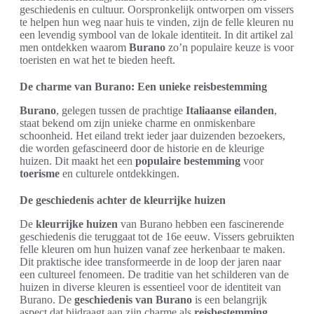
geschiedenis en cultuur. Oorspronkelijk ontworpen om vissers
te helpen hun weg naar huis te vinden, zijn de felle kleuren nu
een levendig symbool van de lokale identiteit. In dit artikel zal
men ontdekken waarom
Burano
zo’n populaire keuze is voor
toeristen en wat het te bieden heeft.
De charme van Burano: Een unieke reisbestemming
Burano
, gelegen tussen de prachtige
Italiaanse eilanden
,
staat bekend om zijn unieke charme en onmiskenbare
schoonheid. Het eiland trekt ieder jaar duizenden bezoekers,
die worden gefascineerd door de historie en de kleurige
huizen. Dit maakt het een
populaire bestemming
voor
toerisme
en culturele ontdekkingen.
De geschiedenis achter de kleurrijke huizen
De
kleurrijke huizen
van Burano hebben een fascinerende
geschiedenis die teruggaat tot de 16e eeuw. Vissers gebruikten
felle kleuren om hun huizen vanaf zee herkenbaar te maken.
Dit praktische idee transformeerde in de loop der jaren naar
een cultureel fenomeen. De traditie van het schilderen van de
huizen in diverse kleuren is essentieel voor de identiteit van
Burano. De
geschiedenis van Burano
is een belangrijk
aspect dat bijdraagt aan zijn charme als
reisbestemming
.