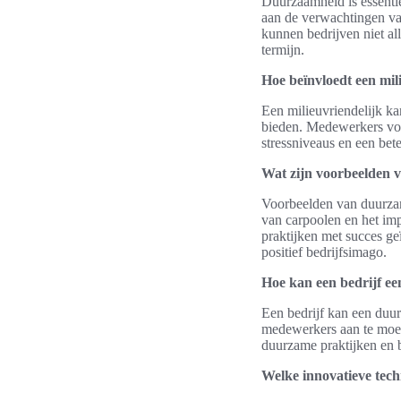
Duurzaamheid is essenti
aan de verwachtingen va
kunnen bedrijven niet al
termijn.
Hoe beïnvloedt een mi
Een milieuvriendelijk k
bieden. Medewerkers voel
stressniveaus en een bet
Wat zijn voorbeelden 
Voorbeelden van duurzam
van carpoolen en het im
praktijken met succes ge
positief bedrijfsimago.
Hoe kan een bedrijf e
Een bedrijf kan een duur
medewerkers aan te moedi
duurzame praktijken en b
Welke innovatieve tech