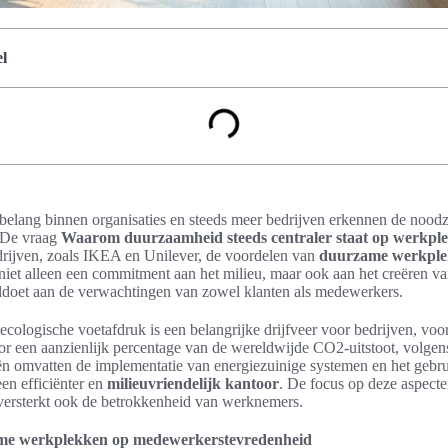
l
elang binnen organisaties en steeds meer bedrijven erkennen de nood
. De vraag
Waarom duurzaamheid steeds centraler staat op werkpl
edrijven, zoals IKEA en Unilever, de voordelen van
duurzame werkpl
niet alleen een commitment aan het milieu, maar ook aan het creëren v
doet aan de verwachtingen van zowel klanten als medewerkers.
ologische voetafdruk is een belangrijke drijfveer voor bedrijven, vooral
or een aanzienlijk percentage van de wereldwijde CO2-uitstoot, volgen
n omvatten de implementatie van energiezuinige systemen en het gebr
een efficiënter en
milieuvriendelijk kantoor
. De focus op deze aspecte
 versterkt ook de betrokkenheid van werknemers.
me werkplekken op medewerkerstevredenheid