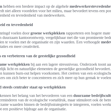
en
hebben een bredere impact op de algehele
medewerkerstevredenhe
dt niet alleen voordelen voor het milieu, maar bevordert tevens een p
kenheid en tevredenheid van medewerkers.
id en tevredenheid
mringd voelen door
groene werkplekken
rapporteren een hogere mate 
en duurzaam kantoorontwerp, vergelijkbaar met die van prominente bed
en te voelen met de organisatie en zijn waarden. Een verhoogde
medew
taties en meer creativiteit.
 en verbeteren van de geestelijke gezondheid
ame werkplekken
bij aan een lagere stressniveau. Onderzoek toont a
lijk licht en natuurlijke elementen de geestelijke gezondheid bevordert
en kunnen burn-out helpen voorkomen. Het creëren van een ecologisch
rs om zich beter te concentreren en zich meer op hun gemak te voelen
teeds centraler staat op werkplekken
rkennen het belang van het bevorderen van een
duurzame bedrijfscul
t verminderen van de ecologische voetafdruk, maar stimuleert ook de bet
ame waarden binnen de bedrijfsstrategieën te integreren, voelen wer
t een positieve bijdrage aan de organisatie.