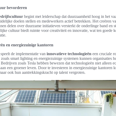
uur bevorderen
drijfscultuur
begint met leiderschap dat duurzaamheid hoog in het vaa
uidelijke doelen stellen en medewerkers actief betrekken. Het creëren 
en delen over duurzame initiatieven versterkt de onderlinge band en s
jke cultuur biedt ruimte voor creativiteit en innovatie, wat ten goede 
tie.
eën en energiezuinige kantoren
speelt de implementatie van
innovatieve technologieën
een cruciale ro
zoals smart lighting en energiezuinige systemen kunnen organisaties h
. Bedrijven zoals Tesla hebben bewezen dat technologieën niet alleen 
 aan een groener leven. Door te investeren in energiezuinige kantoren k
maar ook hun aantrekkingskracht op talent vergroten.