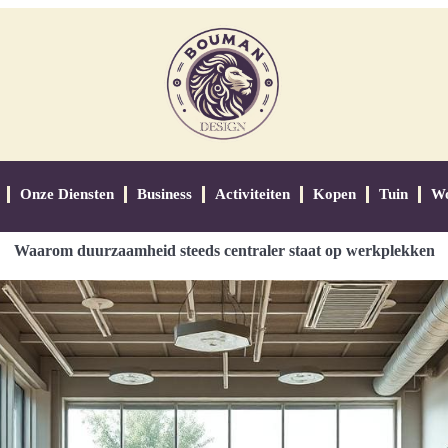
Onze Diensten
Business
Activiteiten
Kopen
Tuin
W
Waarom duurzaamheid steeds centraler staat op werkplekken