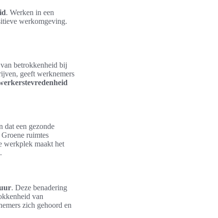
id
. Werken in een
ositieve werkomgeving.
van betrokkenheid bij
rijven, geeft werknemers
erkerstevredenheid
an dat een gezonde
. Groene ruimtes
e werkplek maakt het
.
tuur
. Deze benadering
rokkenheid van
knemers zich gehoord en