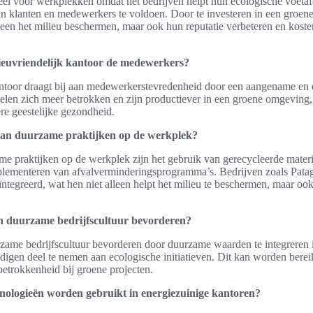
eel voor werkplekken omdat het bedrijven helpt hun ecologische voeta
n klanten en medewerkers te voldoen. Door te investeren in een groe
leen het milieu beschermen, maar ook hun reputatie verbeteren en kost
lieuvriendelijk kantoor de medewerkers?
antoor draagt bij aan medewerkerstevredenheid door een aangename en 
en zich meer betrokken en zijn productiever in een groene omgeving, w
ere geestelijke gezondheid.
van duurzame praktijken op de werkplek?
e praktijken op de werkplek zijn het gebruik van gerecycleerde mater
plementeren van afvalverminderingsprogramma’s. Bedrijven zoals Pata
ïntegreerd, wat hen niet alleen helpt het milieu te beschermen, maar ook
en duurzame bedrijfscultuur bevorderen?
zame bedrijfscultuur bevorderen door duurzame waarden te integreren in
gen deel te nemen aan ecologische initiatieven. Dit kan worden bereik
etrokkenheid bij groene projecten.
nologieën worden gebruikt in energiezuinige kantoren?