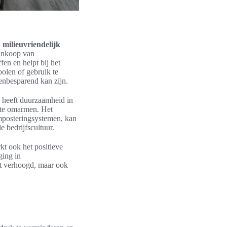
n
milieuvriendelijk
 inkoop van
en en helpt bij het
olen of gebruik te
enbesparend kan zijn.
k heeft duurzaamheid in
g te omarmen. Het
omposteringsystemen, kan
 bedrijfscultuur.
kt ook het positieve
ging in
it verhoogd, maar ook