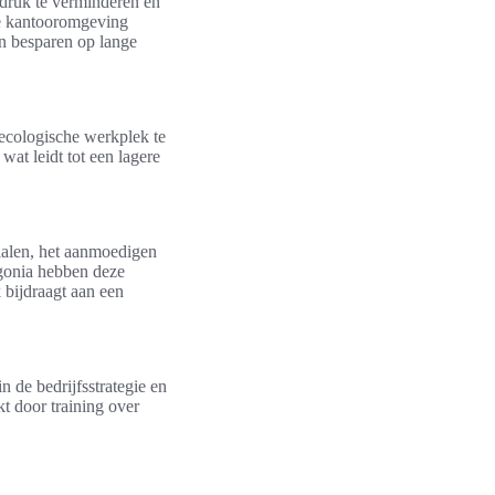
fdruk te verminderen en
ne kantooromgeving
en besparen op lange
ecologische werkplek te
at leidt tot een lagere
ialen, het aanmoedigen
gonia hebben deze
 bijdraagt aan een
 de bedrijfsstrategie en
t door training over