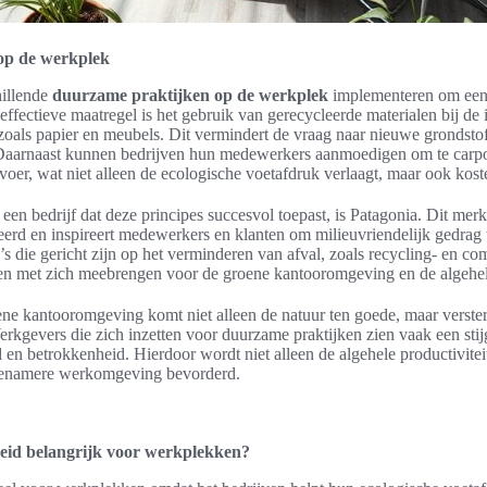
op de werkplek
hillende
duurzame praktijken op de werkplek
implementeren om ee
effectieve maatregel is het gebruik van gerecycleerde materialen bij de
als papier en meubels. Dit vermindert de vraag naar nieuwe grondstoff
Daarnaast kunnen bedrijven hun medewerkers aanmoedigen om te carpo
er, wat niet alleen de ecologische voetafdruk verlaagt, maar ook kost
en bedrijf dat deze principes succesvol toepast, is Patagonia. Dit mer
greerd en inspireert medewerkers en klanten om milieuvriendelijk gedra
 die gericht zijn op het verminderen van afval, zoals recycling- en c
len met zich meebrengen voor de groene kantooromgeving en de algehele
ne kantooromgeving komt niet alleen de natuur ten goede, maar verster
erkgevers die zich inzetten voor duurzame praktijken zien vaak een stij
en betrokkenheid. Hierdoor wordt niet alleen de algehele productivite
genamere werkomgeving bevorderd.
id belangrijk voor werkplekken?