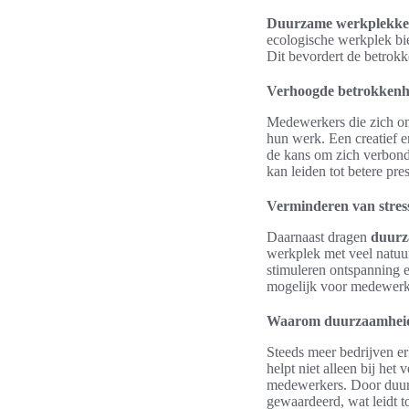
Duurzame werkplekk
ecologische werkplek bie
Dit bevordert de betrok
Verhoogde betrokkenhe
Medewerkers die zich o
hun werk. Een creatief 
de kans om zich verbond
kan leiden tot betere pres
Verminderen van stress
Daarnaast dragen
duurz
werkplek met veel natuur
stimuleren ontspanning 
mogelijk voor medewerke
Waarom duurzaamheid s
Steeds meer bedrijven e
helpt niet alleen bij he
medewerkers. Door duurz
gewaardeerd, wat leidt to