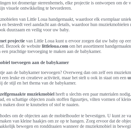
ingen tot dromerige sterrenhemels, elke projectie is ontworpen om de
 zijn visuele ontwikkeling te bevorderen.
kmobielen van Little Loua handgemaakt, waardoor elk exemplaar uniek 
en besteedt veel aandacht aan details, waardoor hun muziekmobielen ni
 ook duurzaam en veilig voor uw baby.
et projectie
van Little Loua kunt u ervoor zorgen dat uw baby op een 
erd. Bezoek de website
littleloua.com
om het assortiment handgemaakt
en een prachtige toevoeging te maken aan de babykamer.
obiel toevoegen aan de babykamer
tintje aan de babykamer toevoegen? Overweeg dan om zelf een muziek
et een leuke en creatieve activiteit, maar het stelt u ook in staat om een
u
bij de stijl en het thema van de babykamer.
zelfgemaakte muziekmobiel
heeft u slechts een paar materialen nodi
ad, en schattige objecten zoals stoffen figuurtjes, vilten vormen of klein
 maken door te knutselen of stof te naaien.
ethodes om de objecten aan de mobielhouder te bevestigen. U kunt ze v
k maken van kleine haakjes om ze op te hangen. Zorg ervoor dat de objec
makkelijk bewegen en ronddraaien wanneer de muziekmobiel in beweg