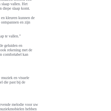
 slaap vallen. Het
n diepe slaap komt.
s en kleuren kunnen de
 ontspannen en zijn
p te vallen.”
 de geluiden en
 ook rekening met de
en comfortabel kan
 muziek en visuele
l die past bij de
stgevende melodie voor uw
n muziekmobielen hebben