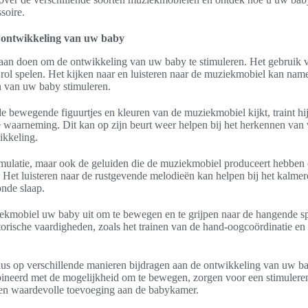
soire.
e ontwikkeling van uw baby
es aan doen om de ontwikkeling van uw baby te stimuleren. Het gebruik
e rol spelen. Het kijken naar en luisteren naar de muziekmobiel kan name
 van uw baby stimuleren.
bewegende figuurtjes en kleuren van de muziekmobiel kijkt, traint hij
e waarneming. Dit kan op zijn beurt weer helpen bij het herkennen van
ikkeling.
timulatie, maar ook de geluiden die de muziekmobiel produceert hebben 
 Het luisteren naar de rustgevende melodieën kan helpen bij het kalme
nde slaap.
ekmobiel uw baby uit om te bewegen en te grijpen naar de hangende spe
rische vaardigheden, zoals het trainen van de hand-oogcoördinatie en 
s op verschillende manieren bijdragen aan de ontwikkeling van uw ba
bineerd met de mogelijkheid om te bewegen, zorgen voor een stimule
 een waardevolle toevoeging aan de babykamer.