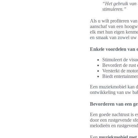
“Het gebruik van 
stimuleren.”
Als u wilt profiteren v
aanschaf van een hoog
elk met hun eigen kenme
en smaak van zowel uw b
Enkele voordelen van e
Stimuleert de vis
Bevordert de rust
Versterkt de moto
Biedt entertainmen
Een muziekmobiel kan du
ontwikkeling van uw ba
Bevorderen van een ge
Een goede nachtrust is 
door een rustgevende sf
melodieën en rustgevende
Een
muziekmobiel met