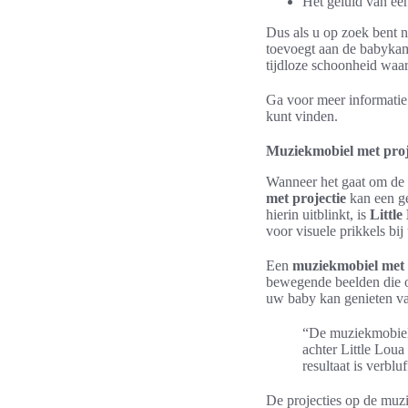
Het geluid van ee
Dus als u op zoek bent n
toevoegt aan de babykam
tijdloze schoonheid waar
Ga voor meer informatie
kunt vinden.
Muziekmobiel met proje
Wanneer het gaat om de o
met projectie
kan een ge
hierin uitblinkt, is
Little
voor visuele prikkels bi
Een
muziekmobiel met 
bewegende beelden die o
uw baby kan genieten van
“De muziekmobiele
achter Little Loua
resultaat is verblu
De projecties op de muz