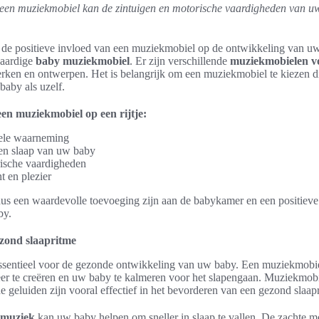
een muziekmobiel kan de zintuigen en motorische vaardigheden van u
an de positieve invloed van een muziekmobiel op de ontwikkeling van 
waardige
baby muziekmobiel
. Er zijn verschillende
muziekmobielen v
rken en ontwerpen. Het is belangrijk om een muziekmobiel te kiezen di
aby als uzelf.
en muziekmobiel op een rijtje:
uele waarneming
 en slaap van uw baby
rische vaardigheden
t en plezier
s een waardevolle toevoeging zijn aan de babykamer en een positieve
by.
zond slaapritme
essentieel voor de gezonde ontwikkeling van uw baby. Een muziekmobie
eer te creëren en uw baby te kalmeren voor het slapengaan. Muziekmob
 geluiden zijn vooral effectief in het bevorderen van een gezond slaap
 muziek
kan uw baby helpen om sneller in slaap te vallen. De zachte m