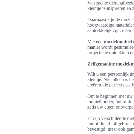
Van zachte dierenafbeeld
kleintje te inspireren en
Daarnaast zijn de muzie
hoogwaardige materialen 
aantrekkelijk zijn, maar
Met een
muziekmobiel m
manier wordt gestimule
projectie te ontdekken 
Zelfgemaakte muziekm
Wilt u een persoonlijk 
kleintje. Niet alleen is h
creëren die perfect past 
Om te beginnen met uw
mobielhouder, lint of dra
zelfs uw eigen ontwerpen
Er zijn verschillende m
lint of draad, of gebrui
bevestigd, maar ook ge