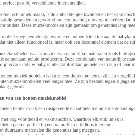
e perfect past bij verschillende interieurstijlen.
iel echt uniek maakt, is de ambachtelijke kwaliteit en het vakmanscha
vuldig gesneden en gevormd om een prachtig ontwerp te creëren dat niet
oor ouders. Deze muziekmobielen zijn gemaakt om generaties lang mee
mobiel voegt een vleugje warmte en authenticiteit toe aan de babykame
 dat niet alleen functioneel is, maar ook een decoratief element dat de rui
uziekmobielen vaak voorzien van natuurlijke materialen zoals biologi
ie aangenaam geluid produceren. Deze combinatie van natuurlijke mate
rgt ervoor dat uw baby in alle comfort kan genieten van zijn of haar 
outen muziekmobielen is dat ze een duurzame keuze zijn. In vergelijki
ten muziekmobielen veel langer mee. Ze zijn bestand tegen slijtage 
nlang gebruik.
en van een houten muziekmobiel
elen hebben vaak een rustgevende en subtiele melodie die de zintui
 met oog voor detail en vakmanschap, waardoor elk stuk uniek is.
len passen perfect bij een natuurlijk en tijdloos interieur.
an duurzame materialen die generaties lang meegaan.