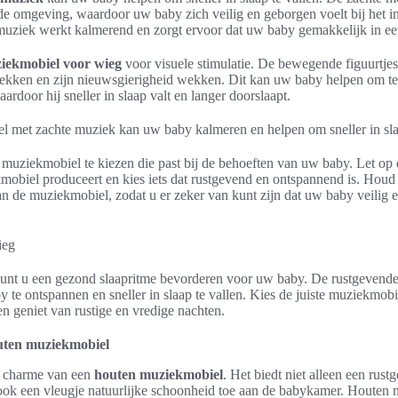
 omgeving, waardoor uw baby zich veilig en geborgen voelt bij het in
 muziek werkt kalmerend en zorgt ervoor dat uw baby gemakkelijk in ee
iekmobiel voor wieg
voor visuele stimulatie. De bewegende figuurtje
ekken en zijn nieuwsgierigheid wekken. Dit kan uw baby helpen om te
aardoor hij sneller in slaap valt en langer doorslaapt.
 met zachte muziek kan uw baby kalmeren en helpen om sneller in slaa
 muziekmobiel te kiezen die past bij de behoeften van uw baby. Let op
mobiel produceert en kies iets dat rustgevend en ontspannend is. Houd
van de muziekmobiel, zodat u er zeker van kunt zijn dat uw baby veilig 
nt u een gezond slaapritme bevorderen voor uw baby. De rustgevende
 te ontspannen en sneller in slaap te vallen. Kies de juiste muziekmobie
 geniet van rustige en vredige nachten.
uten muziekmobiel
de charme van een
houten muziekmobiel
. Het biedt niet alleen een ru
t ook een vleugje natuurlijke schoonheid toe aan de babykamer. Houte