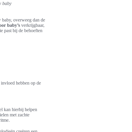
w baby
uw baby, overweeg dan de
oor baby’s
verkrijgbaar,
e past bij de behoeften
 invloed hebben op de
l kan hierbij helpen
ielen met zachte
ritme.
elodieën creëren een