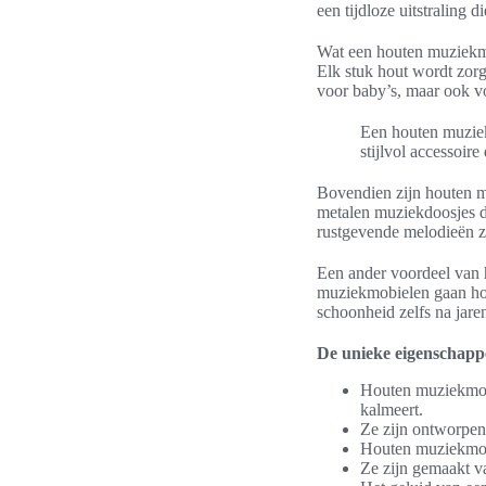
een tijdloze uitstraling di
Wat een houten muziekmob
Elk stuk hout wordt zorg
voor baby’s, maar ook v
Een houten muziek
stijlvol accessoire
Bovendien zijn houten m
metalen muziekdoosjes d
rustgevende melodieën zo
Een ander voordeel van h
muziekmobielen gaan hou
schoonheid zelfs na jare
De unieke eigenschapp
Houten muziekmobi
kalmeert.
Ze zijn ontworpen
Houten muziekmobie
Ze zijn gemaakt v