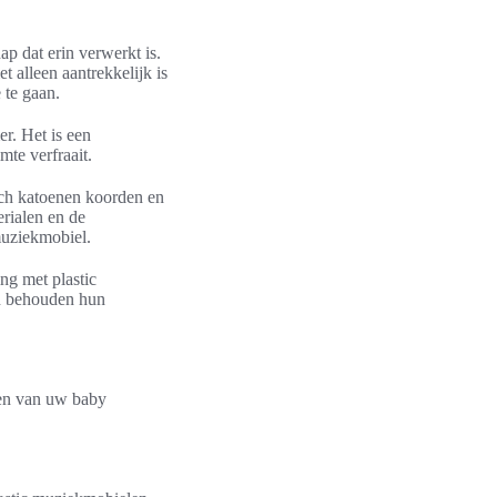
p dat erin verwerkt is.
 alleen aantrekkelijk is
 te gaan.
r. Het is een
mte verfraait.
sch katoenen koorden en
rialen en de
muziekmobiel.
ng met plastic
en behouden hun
gen van uw baby