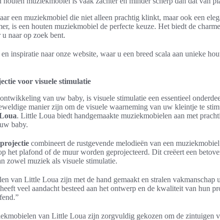
n houten muziekmobiel is vaak zachter en minder scherp dan dat van pl
aar een muziekmobiel die niet alleen prachtig klinkt, maar ook een eleg
er, is een houten muziekmobiel de perfecte keuze. Het biedt de charm
 u naar op zoek bent.
 en inspiratie naar onze website, waar u een breed scala aan unieke h
ctie voor visuele stimulatie
ntwikkeling van uw baby, is visuele stimulatie een essentieel onderde
weldige manier zijn om de visuele waarneming van uw kleintje te stim
 Loua
. Little Loua biedt handgemaakte muziekmobielen aan met prachti
j uw baby.
projectie
combineert de rustgevende melodieën van een muziekmobiel 
p het plafond of de muur worden geprojecteerd. Dit creëert een beto
 zowel muziek als visuele stimulatie.
n van Little Loua zijn met de hand gemaakt en stralen vakmanschap u
 heeft veel aandacht besteed aan het ontwerp en de kwaliteit van hun pr
ffend.”
iekmobielen van Little Loua zijn zorgvuldig gekozen om de zintuigen v