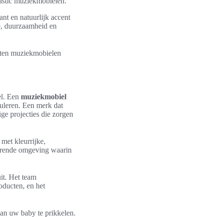
astic muziekmobielen.
ant en natuurlijk accent
e, duurzaamheid en
outen muziekmobielen
el. Een
muziekmobiel
uleren. Een merk dat
ge projecties die zorgen
met kleurrijke,
verende omgeving waarin
it. Het team
oducten, en het
an uw baby te prikkelen.