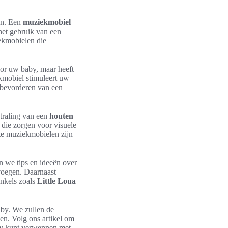
ren. Een
muziekmobiel
het gebruik van een
ekmobielen die
or uw baby, maar heeft
ekmobiel stimuleert uw
 bevorderen van een
traling van een
houten
 die zorgen voor visuele
e muziekmobielen zijn
 we tips en ideeën over
 voegen. Daarnaast
nkels zoals
Little Loua
by. We zullen de
en. Volg ons artikel om
by kunt verwennen met