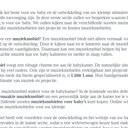
ijk het beste voor uw baby en de ontwikkeling van uw kleintje stimule
lle toevoeging zijn. In deze eerste sectie zullen we bespreken waarom 
 is voor uw baby. We zullen kijken naar de verschillende soorten muzi
nder muziekmobielen met projectie en houten muziekmobielen.
oor een
muziekmobiel
? Een muziekmobiel biedt niet alleen vermaak vo
d op de ontwikkeling. Door te kijken naar en te luisteren naar de muzi
torische vaardigheden. Daarnaast kan een muziekmobiel helpen bij het
achte muziek kan uw baby kalmeren en sneller in slaap vallen.
iel
voegt een vleugje charme toe aan de babykamer. De natuurlijke uits
d bij veel ouders. Ook zijn er muziekmobielen verkrijgbaar met projectie
en merk dat hierin gespecialiseerd is, is
Little Loua
. Hun handgemaakt
inatie van muziek en projectie.
en muziekmobiel maken voor de babykamer? In de komende secties delen
gemaakte muziekmobiel
om een persoonlijk tintje aan de kamer toe te
chillende soorten
muziekmobielen voor baby’s
kunt kopen. Online wi
aan muziekmobielen voor uw kleintje.
l biedt vele voordelen voor de ontwikkeling en het welzijn van uw ba
nvatten in de laatste sectie, zodat u een weloverwogen keuze kunt mak
over de verschillende soorten muziekmobielen en ontdek hoe u uw ba