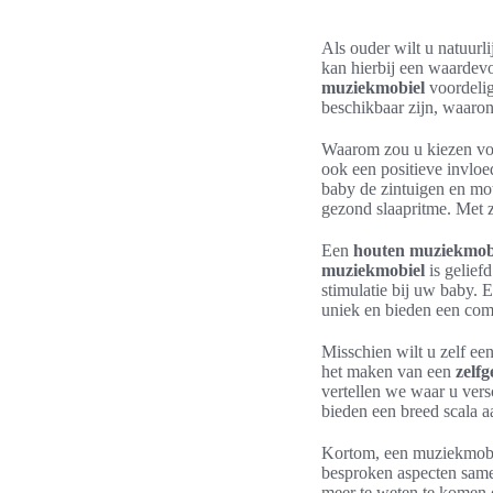
Als ouder wilt u natuurl
kan hierbij een waardevo
muziekmobiel
voordelig
beschikbaar zijn, waaro
Waarom zou u kiezen v
ook een positieve invloe
baby de zintuigen en mo
gezond slaapritme. Met z
Een
houten muziekmob
muziekmobiel
is gelief
stimulatie bij uw baby. E
uniek en bieden een comb
Misschien wilt u zelf e
het maken van een
zelf
vertellen we waar u vers
bieden een breed scala 
Kortom, een muziekmobie
besproken aspecten same
meer te weten te komen 