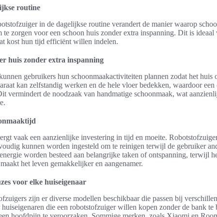
jkse routine
botstofzuiger in de dagelijkse routine verandert de manier waarop sch
 te zorgen voor een schoon huis zonder extra inspanning. Dit is ideaal
 kost hun tijd efficiënt willen indelen.
er huis zonder extra inspanning
kunnen gebruikers hun schoonmaakactiviteiten plannen zodat het huis o
raat kan zelfstandig werken en de hele vloer bedekken, waardoor een 
 Dit vermindert de noodzaak van handmatige schoonmaak, wat aanzienli
e.
oonmaaktijd
ergt vaak een aanzienlijke investering in tijd en moeite. Robotstofzuige
voudig kunnen worden ingesteld om te reinigen terwijl de gebruiker an
energie worden besteed aan belangrijke taken of ontspanning, terwijl h
ie maakt het leven gemakkelijker en aangenamer.
zes voor elke huiseigenaar
ofzuigers zijn er diverse modellen beschikbaar die passen bij verschille
 huiseigenaren die een robotstofzuiger willen kopen zonder de bank te
 geen hoofdpijn te veroorzaken. Sommige merken, zoals Xiaomi en Roo