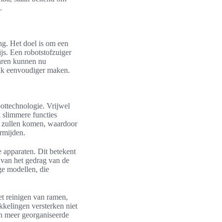
.
ing. Het doel is om een
ijs. Een robotstofzuiger
naren kunnen nu
tuk eenvoudiger maken.
ottechnologie. Vrijwel
k slimmere functies
en zullen komen, waardoor
ermijden.
e apparaten. Dit betekent
s van het gedrag van de
ge modellen, die
t reinigen van ramen,
kelingen versterken niet
en meer georganiseerde