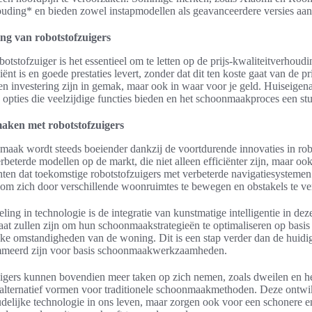
ouding* en bieden zowel instapmodellen als geavanceerdere versies aan
ing van robotstofzuigers
otstofzuiger is het essentieel om te letten op de prijs-kwaliteitverhoud
iënt is en goede prestaties levert, zonder dat dit ten koste gaat van de pr
en investering zijn in gemak, maar ook in waar voor je geld. Huiseige
e opties die veelzijdige functies bieden en het schoonmaakproces een s
ken met robotstofzuigers
aak wordt steeds boeiender dankzij de voortdurende innovaties in rob
erbeterde modellen op de markt, die niet alleen efficiënter zijn, maar oo
hten dat toekomstige robotstofzuigers met verbeterde navigatiesystem
jn om zich door verschillende woonruimtes te bewegen en obstakels te v
ing in technologie is de integratie van kunstmatige intelligentie in dez
staat zullen zijn om hun schoonmaakstrategieën te optimaliseren op basi
eke omstandigheden van de woning. Dit is een stap verder dan de huidi
mmeerd zijn voor basis schoonmaakwerkzaamheden.
igers kunnen bovendien meer taken op zich nemen, zoals dweilen en he
 alternatief vormen voor traditionele schoonmaakmethoden. Deze ontwik
udelijke technologie in ons leven, maar zorgen ook voor een schonere 