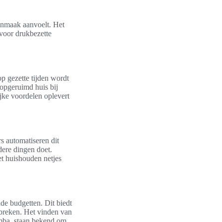
oonmaak aanvoelt. Het
 voor drukbezette
p gezette tijden wordt
opgeruimd huis bij
jke voordelen oplevert
rs automatiseren dit
dere dingen doet.
et huishouden netjes
nde budgetten. Dit biedt
 breken. Het vinden van
mba, staan bekend om