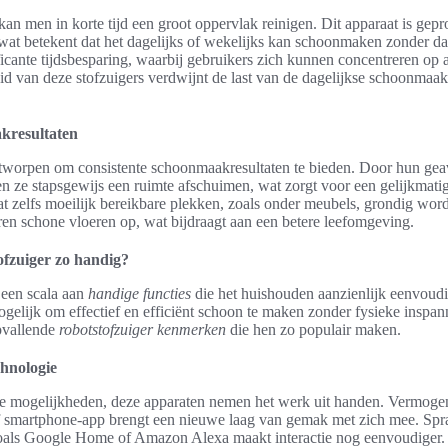
kan men in korte tijd een groot oppervlak reinigen. Dit apparaat is g
wat betekent dat het dagelijks of wekelijks kan schoonmaken zonder dat
gnificante tijdsbesparing, waarbij gebruikers zich kunnen concentreren op
id van deze stofzuigers verdwijnt de last van de dagelijkse schoonmaak
kresultaten
ntworpen om consistente schoonmaakresultaten te bieden. Door hun ge
 ze stapsgewijs een ruimte afschuimen, wat zorgt voor een gelijkmatig
dat zelfs moeilijk bereikbare plekken, zoals onder meubels, grondig w
eren schone vloeren op, wat bijdraagt aan een betere leefomgeving.
ofzuiger zo handig?
 een scala aan
handige functies
die het huishouden aanzienlijk eenvou
gelijk om effectief en efficiënt schoon te maken zonder fysieke inspan
opvallende
robotstofzuiger kenmerken
die hen zo populair maken.
chnologie
ve mogelijkheden, deze apparaten nemen het werk uit handen. Vermogen
f smartphone-app brengt een nieuwe laag van gemak met zich mee. Spr
als Google Home of Amazon Alexa maakt interactie nog eenvoudiger.