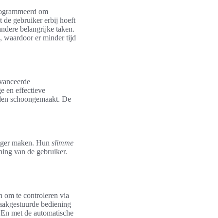
eprogrammeerd om
 de gebruiker erbij hoeft
 andere belangrijke taken.
, waardoor er minder tijd
avanceerde
e en effectieve
orden schoongemaakt. De
diger maken. Hun
slimme
ning van de gebruiker.
 om te controleren via
aakgestuurde bediening
 En met de automatische