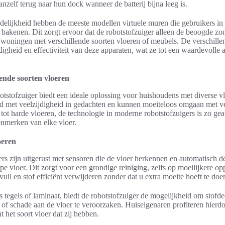
nzelf terug naar hun dock wanneer de batterij bijna leeg is.
delijkheid hebben de meeste modellen virtuele muren die gebruikers in 
e bakenen. Dit zorgt ervoor dat de robotstofzuiger alleen de beoogde z
r woningen met verschillende soorten vloeren of meubels. De verschi
digheid en effectiviteit van deze apparaten, wat ze tot een waardevolle 
lende soorten vloeren
otstofzuiger biedt een ideale oplossing voor huishoudens met diverse v
ld met veelzijdigheid in gedachten en kunnen moeiteloos omgaan met ve
 tot harde vloeren, de technologie in moderne robotstofzuigers is zo ge
nmerken van elke vloer.
oeren
rs zijn uitgerust met sensoren die de vloer herkennen en automatisch d
pe vloer. Dit zorgt voor een grondige reiniging, zelfs op moeilijkere opp
uil en stof efficiënt verwijderen zonder dat u extra moeite hoeft te doe
 tegels of laminaat, biedt de robotstofzuiger de mogelijkheid om stofdeel
 of schade aan de vloer te veroorzaken. Huiseigenaren profiteren hierd
 het soort vloer dat zij hebben.