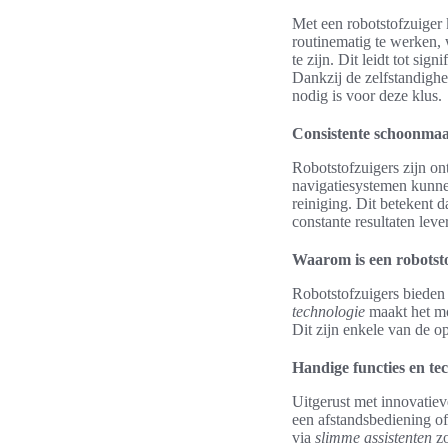
Met een robotstofzuiger 
routinematig te werken, 
te zijn. Dit leidt tot si
Dankzij de zelfstandighe
nodig is voor deze klus.
Consistente schoonmaa
Robotstofzuigers zijn o
navigatiesystemen kunnen
reiniging. Dit betekent 
constante resultaten lev
Waarom is een robotst
Robotstofzuigers bieden
technologie
maakt het mo
Dit zijn enkele van de 
Handige functies en te
Uitgerust met innovatie
een afstandsbediening o
via
slimme assistenten
zo