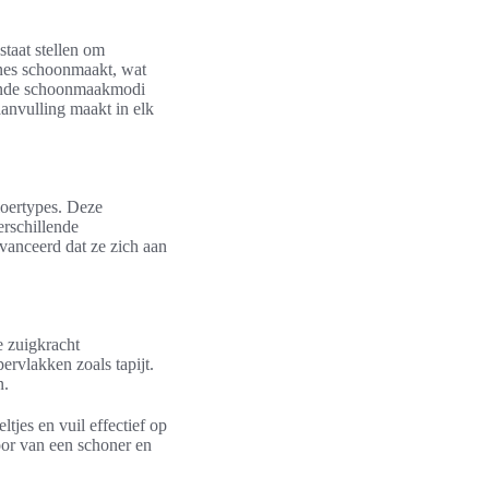
staat stellen om
ones schoonmaakt, wat
llende schoonmaakmodi
aanvulling maakt in elk
loertypes. Deze
rschillende
avanceerd dat ze zich aan
e zuigkracht
ervlakken zoals tapijt.
n.
tjes en vuil effectief op
oor van een schoner en