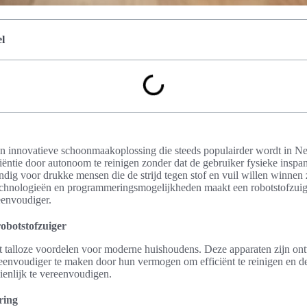
l
een innovatieve schoonmaakoplossing die steeds populairder wordt in N
iëntie door autonoom te reinigen zonder dat de gebruiker fysieke inspan
ndig voor drukke mensen die de strijd tegen stof en vuil willen winnen 
echnologieën en programmeringsmogelijkheden maakt een robotstofzuige
eenvoudiger.
obotstofzuiger
dt talloze voordelen voor moderne huishoudens. Deze apparaten zijn o
eenvoudiger te maken door hun vermogen om efficiënt te reinigen en de
enlijk te vereenvoudigen.
ring