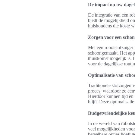
De impact op uw dageli
De integratie van een ro
biedt de mogelijkheid om
huishoudens die koste wat
Zorgen voor een schon
Met een robotstofzuiger 
schoongemaakt. Het appa
thuiskomst mogelijk is.
voor de dagelijkse routin
Optimalisatie van sch
Traditionele stofzuigen v
proces, waardoor ze een
Hierdoor kunnen tijd en 
blijft. Deze optimalisat
Budgetvriendelijke keu
In de wereld van robotst
veel mogelijkheden voor
betaalbare opties hoeft