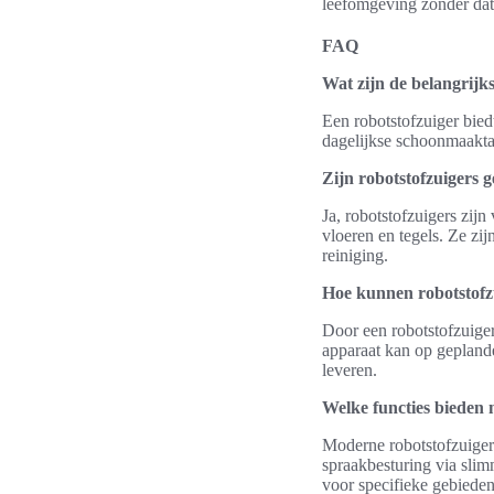
leefomgeving zonder dat
FAQ
Wat zijn de belangrijk
Een robotstofzuiger bied
dagelijkse schoonmaaktak
Zijn robotstofzuigers g
Ja, robotstofzuigers zijn
vloeren en tegels. Ze zi
reiniging.
Hoe kunnen robotstofz
Door een robotstofzuige
apparaat kan op geplande 
leveren.
Welke functies bieden 
Moderne robotstofzuigers
spraakbesturing via sli
voor specifieke gebieden