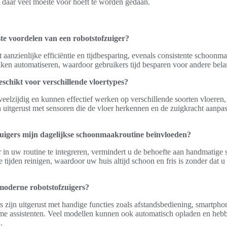
 daar veel moeite voor hoeft te worden gedaan.
ste voordelen van een robotstofzuiger?
t aanzienlijke efficiëntie en tijdbesparing, evenals consistente schoonm
en automatiseren, waardoor gebruikers tijd besparen voor andere belang
eschikt voor verschillende vloertypes?
 veelzijdig en kunnen effectief werken op verschillende soorten vloeren, 
jn uitgerust met sensoren die de vloer herkennen en de zuigkracht aanpa
uigers mijn dagelijkse schoonmaakroutine beïnvloeden?
r in uw routine te integreren, vermindert u de behoefte aan handmatig
tijden reinigen, waardoor uw huis altijd schoon en fris is zonder dat u 
moderne robotstofzuigers?
 zijn uitgerust met handige functies zoals afstandsbediening, smartpho
mme assistenten. Veel modellen kunnen ook automatisch opladen en h
.