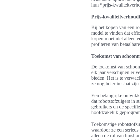
hun *prijs-kwaliteitverh
Prijs-kwaliteitverhoud
Bij het kopen van een rob
model te vinden dat effic
kopen moet niet alleen e
profiteren van betaalbar
Toekomst van schoonma
De toekomst van schoonm
elk jaar verschijnen er v
bieden. Het is te verwac
ze nog beter in staat zi
Een belangrijke ontwikkel
dat robotstofzuigers in 
gebruikers en de specifi
hoofdzakelijk geprogra
Toekomstige robotstofzu
waardoor ze een serieus
alleen de rol van huisho