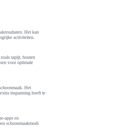
aakresultaten. Het kan
rijke activiteiten.
zoals tapijt, houten
ssen voor optimale
e schoonmaak. Het
extra inspanning hoeft te
ne-apps en
ebben schoonmaakmodi