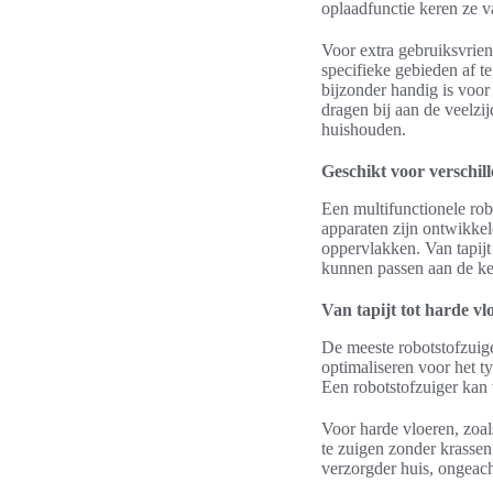
oplaadfunctie keren ze va
Voor extra gebruiksvrien
specifieke gebieden af t
bijzonder handig is voo
dragen bij aan de veelzij
huishouden.
Geschikt voor verschil
Een multifunctionele rob
apparaten zijn ontwikke
oppervlakken. Van tapijt
kunnen passen aan de ke
Van tapijt tot harde vl
De meeste robotstofzuige
optimaliseren voor het ty
Een robotstofzuiger kan v
Voor harde vloeren, zoals
te zuigen zonder krassen
verzorgder huis, ongeacht