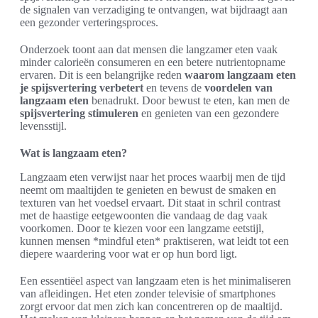
de signalen van verzadiging te ontvangen, wat bijdraagt aan
een gezonder verteringsproces.
Onderzoek toont aan dat mensen die langzamer eten vaak
minder calorieën consumeren en een betere nutrientopname
ervaren. Dit is een belangrijke reden
waarom langzaam eten
je spijsvertering verbetert
en tevens de
voordelen van
langzaam eten
benadrukt. Door bewust te eten, kan men de
spijsvertering stimuleren
en genieten van een gezondere
levensstijl.
Wat is langzaam eten?
Langzaam eten verwijst naar het proces waarbij men de tijd
neemt om maaltijden te genieten en bewust de smaken en
texturen van het voedsel ervaart. Dit staat in schril contrast
met de haastige eetgewoonten die vandaag de dag vaak
voorkomen. Door te kiezen voor een langzame eetstijl,
kunnen mensen *mindful eten* praktiseren, wat leidt tot een
diepere waardering voor wat er op hun bord ligt.
Een essentiëel aspect van langzaam eten is het minimaliseren
van afleidingen. Het eten zonder televisie of smartphones
zorgt ervoor dat men zich kan concentreren op de maaltijd.