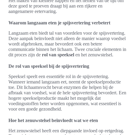
Het maken van kleinere happen en het nemen van de tijd om
deze goed te proeven draagt bij aan een rijkere en
aangenamere eetervaring.
Waarom langzaam eten je spijsvertering verbetert
Langzaam eten biedt tal van voordelen voor de spijsvertering.
Deze aanpak beïnvloedt niet alleen de manier waarop voedsel
wordt afgebroken, maar bevordert ook een betere
communicatie binnen het lichaam. Twee cruciale elementen in
dit proces zijn de
rol van speeksel
en het zenuwstelsel.
De rol van speeksel bij de spijsvertering
Speeksel speelt een essentiële rol in de spijsvertering.
Wanneer iemand langzaam eet, neemt de speekselproductie
toe. Dit lichaamsvocht bevat enzymen die helpen bij de
afbraak van voedsel, wat de hele spijsvertering bevordert. Een
hogere speekselproductie maakt het mogelijk dat
voedingsstoffen beter worden opgenomen, wat essentieel is
voor een goede gezondheid.
Hoe het zenuwstelsel beïnvloedt wat we eten
Het zenuwstelsel heeft een diepgaande invloed op eetgedrag.