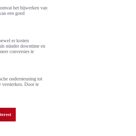
 omvat het bijwerken van
 van een goed
oewel er kosten
oals minder downtime en
meer conversies te
che ondersteuning tot
e versterken. Door te
terest