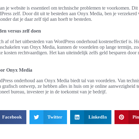
n je website is essentieel om technische problemen te voorkomen. Dit
Press zelf. Door dit uit te besteden aan Onyx Media, ben je verzekerd
nder dat je daar zelf tijd aan hoeft te besteden.
den versus zelf doen
ch af of het uitbesteden van WordPress onderhoud kosteneffectief is. H
inschakelen van Onyx Media, kunnen de voordelen op lange termijn, z
ze kosten rechtvaardigen. Het kan uiteindelijk zelfs geld besparen door 
oor Onyx Media
dPress onderhoud aan Onyx Media biedt tal van voordelen. Van technis
 grafisch ontwerp, ze hebben alles in huis om je online aanwezigheid t
neel bureau, investeer je in de toekomst van je bedrijf.
Facebook
Twitter
LinkedIn
Pin