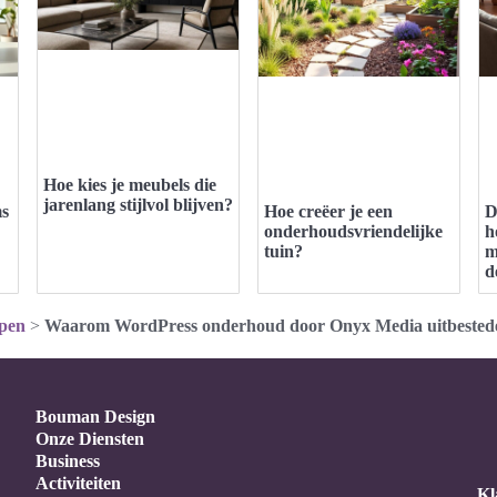
Hoe kies je meubels die
jarenlang stijlvol blijven?
ms
Hoe creëer je een
D
onderhoudsvriendelijke
h
tuin?
m
d
pen
>
Waarom WordPress onderhoud door Onyx Media uitbested
Bouman Design
Onze Diensten
Business
Activiteiten
Kl