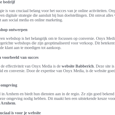
je bedrijf
gie is van cruciaal belang voor het succes van je online activiteiten. O
en digitale strategie die aansluit bij hun doelstellingen. Dit omvat alles
 aan social media en online marketing.
bshop ontwerpen
een webshop is het belangrijk om te focussen op conversie. Onyx Media
erichte webshops die zijn geoptimaliseerd voor verkoop. Dit betekent 
de klant aan te moedigen tot aankoop.
n voorbeeld van succes
de effectiviteit van Onyx Media is de
website Babberich
. Deze site i
id en conversie. Door de expertise van Onyx Media, is de website goed
 omgeving
 in Arnhem en biedt hun diensten aan in de regio. Ze zijn goed bekend
deze omgeving nodig hebben. Dit maakt hen een uitstekende keuze voor
n Arnhem
.
iaal is voor je website