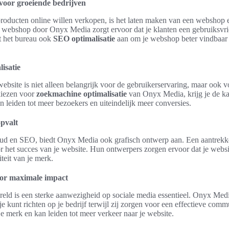
oor groeiende bedrijven
producten online willen verkopen, is het laten maken van een webshop 
 webshop door Onyx Media zorgt ervoor dat je klanten een gebruiksvri
t het bureau ook
SEO optimalisatie
aan om je webshop beter vindbaar 
isatie
site is niet alleen belangrijk voor de gebruikerservaring, maar ook v
kiezen voor
zoekmachine optimalisatie
van Onyx Media, krijg je de ka
n leiden tot meer bezoekers en uiteindelijk meer conversies.
pvalt
ud en SEO, biedt Onyx Media ook grafisch ontwerp aan. Een aantrekkel
oor het succes van je website. Hun ontwerpers zorgen ervoor dat je websi
iteit van je merk.
oor maximale impact
ereld is een sterke aanwezigheid op sociale media essentieel. Onyx Medi
e kunt richten op je bedrijf terwijl zij zorgen voor een effectieve comm
je merk en kan leiden tot meer verkeer naar je website.