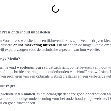
dPress onderhoud uitbesteden
WordPress-website kan een tijdrovende klus zijn. Veel bedrijven kieze
ialiseerd
online marketing bureau
. Dit biedt hen de mogelijkheid om 
rwijl experts zorgen voor de technische aspecten van hun website.
Onyx Media?
naangevend
webdesign bureau
dat zich richt op het leveren van hoogw
eeft uitgebreide ervaring in het onderhouden van WordPress-websites. 
ven profiteren van een optimale websiteprestaties en een verbeterde ge
oor experts
n
website laten maken
, is het belangrijk dat deze goed onderhouden 
aar ook de nodige ondersteuning voor het onderhoud van je website. Dit
 is en goed functioneert.