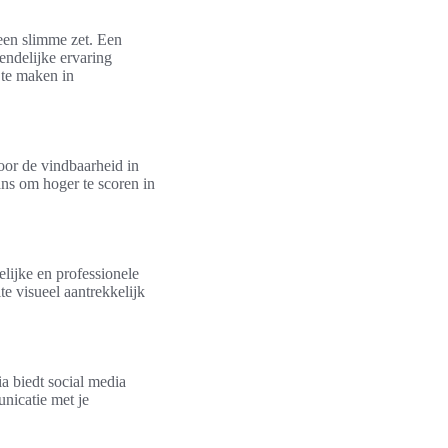
een slimme zet. Een
endelijke ervaring
te maken in
oor de vindbaarheid in
ns om hoger te scoren in
ijke en professionele
te visueel aantrekkelijk
a biedt social media
unicatie met je