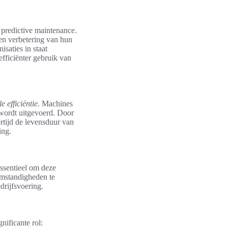
 predictive maintenance.
en verbetering van hun
saties in staat
efficiënter gebruik van
 efficiëntie
. Machines
wordt uitgevoerd. Door
rtijd de levensduur van
ing.
essentieel om deze
omstandigheden te
rijfsvoering.
nificante rol: