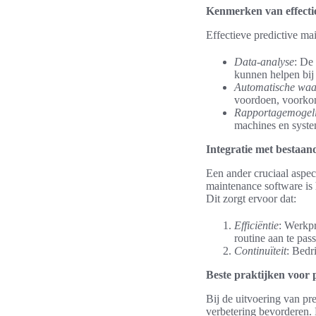
Kenmerken van effecti
Effectieve predictive ma
Data-analyse
: De
kunnen helpen bij
Automatische wa
voordoen, voorkomt
Rapportagemogel
machines en syste
Integratie met bestaan
Een ander cruciaal aspec
maintenance software is 
Dit zorgt ervoor dat:
Efficiëntie
: Werkpr
routine aan te pas
Continuïteit
: Bedr
Beste praktijken voor 
Bij de uitvoering van pr
verbetering bevorderen.