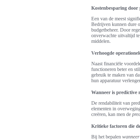
Kostenbesparing door 
Een van de meest signif
Bedrijven kunnen dure o
budgetbeheer. Door regelm
onverwachte uitvaltijd te
middelen.
Verhoogde operationele 
Naast financiële voordel
functioneren beter en s
gebruik te maken van dat
hun apparatuur verlengen
Wanneer is predictive
De rendabiliteit van pred
elementen in overweging
creëren, kan men de
pre
Kritieke factoren die d
Bij het bepalen
wanneer 