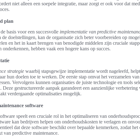
vordert niet alleen een soepele integratie, maar zorgt er ook voor dat m
roces.
ed plan
de basis voor een succesvolle
implementatie van predictive maintenan
in de doelstellingen, kan de organisatie zich beter voorbereiden op moge
oelen en het in kaart brengen van benodigde middelen zijn cruciale stapp
n onderkennen, hebben vaak een hogere kans op succes.
tatie
nce strategie
waarbij stapsgewijze implementatie wordt nageleefd, help
aar hun doelen toe te werken. De eerste stap omvat het verzamelen van
sen. Vervolgens kunnen organisaties de juiste technologie en tools sele
. Deze gestructureerde aanpak garandeert een aanzienlijke verbetering 
kt verdergaande optimalisaties mogelijk.
maintenance software
oftware speelt een cruciale rol in het optimaliseren van onderhoudspro
oftware kan bedrijven helpen om onderhoudskosten te verlagen en onvoorz
sentieel dat deze software beschikt over bepaalde kenmerken, zodat het 
xt van predictive maintenance.