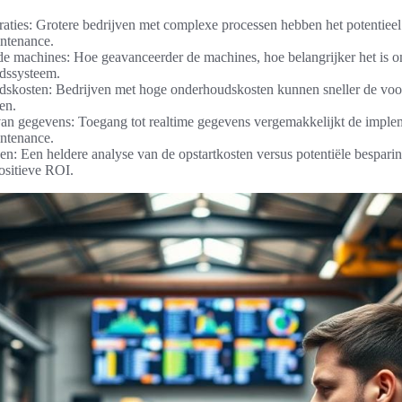
raties: Grotere bedrijven met complexe processen hebben het potentiee
intenance.
de machines: Hoe geavanceerder de machines, hoe belangrijker het is om
udssysteem.
skosten: Bedrijven met hoge onderhoudskosten kunnen sneller de voor
en.
an gegevens: Toegang tot realtime gegevens vergemakkelijkt de implemen
intenance.
ngen: Een heldere analyse van de opstartkosten versus potentiële besparin
ositieve ROI.