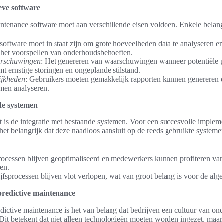
eve software
intenance software moet aan verschillende eisen voldoen. Enkele belan
 software moet in staat zijn om grote hoeveelheden data te analyseren en
 het voorspellen van onderhoudsbehoeften.
arschuwingen
: Het genereren van waarschuwingen wanneer potentiële 
 ernstige storingen en ongeplande stilstand.
ijkheden
: Gebruikers moeten gemakkelijk rapporten kunnen genereren d
men analyseren.
de systemen
t is de integratie met bestaande systemen. Voor een succesvolle impleme
het belangrijk dat deze naadloos aansluit op de reeds gebruikte systeme
ocessen blijven geoptimaliseerd en medewerkers kunnen profiteren va
sen.
ijfsprocessen blijven vlot verlopen, wat van groot belang is voor de alge
predictive maintenance
edictive maintenance is het van belang dat bedrijven een cultuur van o
 Dit betekent dat niet alleen technologieën moeten worden ingezet, ma