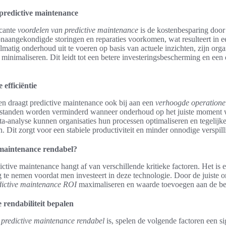
predictive maintenance
icante
voordelen van predictive maintenance
is de kostenbesparing door
naangekondigde storingen en reparaties voorkomen, wat resulteert in e
atig onderhoud uit te voeren op basis van actuele inzichten, zijn organi
 minimaliseren. Dit leidt tot een betere investeringsbescherming en een 
efficiëntie
en draagt predictive maintenance ook bij aan een
verhoogde operationele
tilstanden worden verminderd wanneer onderhoud op het juiste moment 
a-analyse kunnen organisaties hun processen optimaliseren en tegelijke
. Dit zorgt voor een stabiele productiviteit en minder onnodige verspill
 maintenance rendabel?
ictive maintenance hangt af van verschillende kritieke factoren. Het is 
 te nemen voordat men investeert in deze technologie. Door de juiste 
dictive maintenance ROI
maximaliseren en waarde toevoegen aan de bed
e rendabiliteit bepalen
predictive maintenance rendabel
is, spelen de volgende factoren een sig