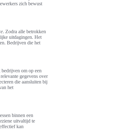
edewerkers zich bewust
ce
. Zodra alle betrokken
lijke uitdagingen. Het
en. Bedrijven die het
t bedrijven om op een
 relevante gegevens over
cteren die aansluiten bij
van het
cessen binnen een
iene uitvaltijd te
effectief kan