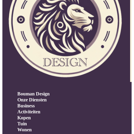
Bouman Design
Onze Diensten
Business
Activiteiten
Kopen
Tuin
Wonen