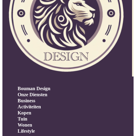
Bouman Design
Onze Diensten
Business
Activiteiten
Kopen
Tuin
Wonen
Lifestyle