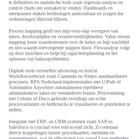
te definiëren en statistische tools zoals regressie-analyse en
control charts om oorzaken te vinden. Dashboards en
meetpunten maken beslissingen aantoonbaar en zorgen dat
verbeteringen blijvend blijven.
Process mapping geeft een stap-voor-stap weergave van
taken, doorlooptijden en verantwoordelijkheden. Value stream
mapping toont waardestromen over de keten en legt wachttijd
en niet-waarde-toevoegende stappen bloot. Flowanalyse volgt
op deze inzichten en helpt bij capaciteitsplanning en het
oplossen van balansproblemen.
Digitale tools versnellen uitvoering en inzicht.
Workflowsoftware zoals Camunda en Nintex standaardiseert
processen. RPA Nederland-implementaties met UiPath of
Automation Anywhere automatiseren repetitieve
administratieve taken en verminderen fouten. Procesmining
met Celonis of Disco gebruikt eventlogs om echte
procesvarianten en bottlenecks te visualiseren en prioriteiten te
stellen.
Integratie met ERP- en CRM-systemen zoals SAP en
Salesforce is cruciaal voor end-to-end zicht. Zo ontstaan
directe koppelingen tussen proceskaarten, meetdata en
automatisering, wat de effectiviteit van zowel Lean methoden