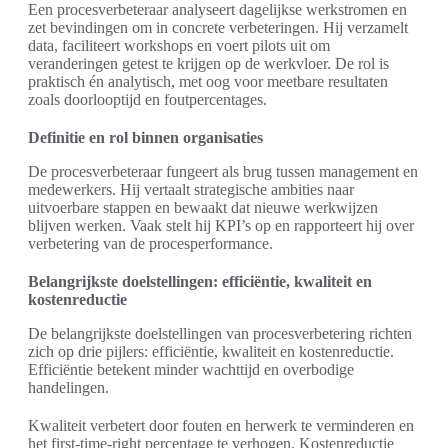
Een procesverbeteraar analyseert dagelijkse werkstromen en
zet bevindingen om in concrete verbeteringen. Hij verzamelt
data, faciliteert workshops en voert pilots uit om
veranderingen getest te krijgen op de werkvloer. De rol is
praktisch én analytisch, met oog voor meetbare resultaten
zoals doorlooptijd en foutpercentages.
Definitie en rol binnen organisaties
De procesverbeteraar fungeert als brug tussen management en
medewerkers. Hij vertaalt strategische ambities naar
uitvoerbare stappen en bewaakt dat nieuwe werkwijzen
blijven werken. Vaak stelt hij KPI’s op en rapporteert hij over
verbetering van de procesperformance.
Belangrijkste doelstellingen: efficiëntie, kwaliteit en
kostenreductie
De belangrijkste doelstellingen van procesverbetering richten
zich op drie pijlers: efficiëntie, kwaliteit en kostenreductie.
Efficiëntie betekent minder wachttijd en overbodige
handelingen.
Kwaliteit verbetert door fouten en herwerk te verminderen en
het first-time-right percentage te verhogen. Kostenreductie