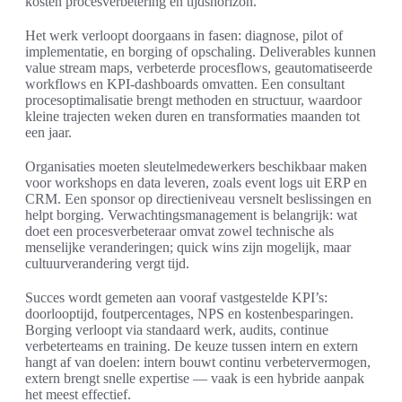
kosten procesverbetering en tijdshorizon.
Het werk verloopt doorgaans in fasen: diagnose, pilot of
implementatie, en borging of opschaling. Deliverables kunnen
value stream maps, verbeterde procesflows, geautomatiseerde
workflows en KPI-dashboards omvatten. Een consultant
procesoptimalisatie brengt methoden en structuur, waardoor
kleine trajecten weken duren en transformaties maanden tot
een jaar.
Organisaties moeten sleutelmedewerkers beschikbaar maken
voor workshops en data leveren, zoals event logs uit ERP en
CRM. Een sponsor op directieniveau versnelt beslissingen en
helpt borging. Verwachtingsmanagement is belangrijk: wat
doet een procesverbeteraar omvat zowel technische als
menselijke veranderingen; quick wins zijn mogelijk, maar
cultuurverandering vergt tijd.
Succes wordt gemeten aan vooraf vastgestelde KPI’s:
doorlooptijd, foutpercentages, NPS en kostenbesparingen.
Borging verloopt via standaard werk, audits, continue
verbeterteams en training. De keuze tussen intern en extern
hangt af van doelen: intern bouwt continu verbetervermogen,
extern brengt snelle expertise — vaak is een hybride aanpak
het meest effectief.