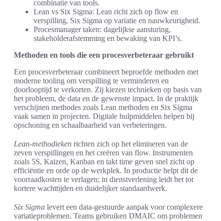
combinatie van tools.
Lean vs Six Sigma: Lean richt zich op flow en
verspilling, Six Sigma op variatie en nauwkeurigheid.
Procesmanager taken: dagelijkse aansturing,
stakeholderafstemming en bewaking van KPI’s.
Methoden en tools die een procesverbeteraar gebruikt
Een procesverbeteraar combineert beproefde methoden met
moderne tooling om verspilling te verminderen en
doorlooptijd te verkorten. Zij kiezen technieken op basis van
het probleem, de data en de gewenste impact. In de praktijk
verschijnen methodes zoals Lean methoden en Six Sigma
vaak samen in projecten. Digitale hulpmiddelen helpen bij
opschoning en schaalbaarheid van verbeteringen.
Lean-methodieken
richten zich op het elimineren van de
zeven verspillingen en het creëren van flow. Instrumenten
zoals 5S, Kaizen, Kanban en takt time geven snel zicht op
efficiëntie en orde op de werkplek. In productie helpt dit de
voorraadkosten te verlagen; in dienstverlening leidt het tot
kortere wachttijden en duidelijker standaardwerk.
Six Sigma
levert een data-gestuurde aanpak voor complexere
variatieproblemen. Teams gebruiken DMAIC om problemen