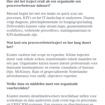
Hoe ziet het traject eruit als een organisatie een
procesverbeteraar inhuurt?
Meestal begint het met een intake en quick scan om
processen, KPI’s en het IT-landschap te analyseren. Daarna
volgt diagnose, pilot/implementatie en borging/opschaling.
Deliverables kunnen value stream maps, geautomatiseerde
workflows, verbeterde procesflows, trainingsmateriaal en
KPI-dashboards zijn.
Wat kost een procesverbetertraject en hoe lang duurt
het?
Kosten variëren met scope en expertise. Kleine trajecten
duren vaak enkele weken; transformaties enkele maanden tot
een jaar. Organisaties kiezen tussen interne professionals voor
duurzame kennisopbouw en externe consultants of bureaus
(bijv. McKinsey, Bain of gespecialiseerde Nederlandse
adviesbureaus) voor snelle, objectieve expertise.
Welke data en middelen moet een organisatie
voorbereiden?
Klanten moeten sleutelmedewerkers beschikbaar stellen voor
workshops en data aanleveren zoals event logs en procesdata
uit ERP/CRM-systemen. Een sponsor op directieniveau en