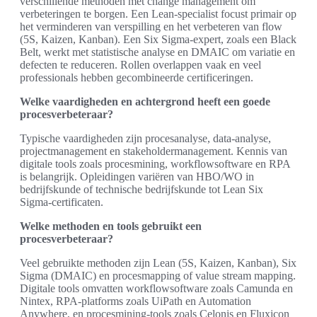
verschillende methoden met change management om
verbeteringen te borgen. Een Lean-specialist focust primair op
het verminderen van verspilling en het verbeteren van flow
(5S, Kaizen, Kanban). Een Six Sigma-expert, zoals een Black
Belt, werkt met statistische analyse en DMAIC om variatie en
defecten te reduceren. Rollen overlappen vaak en veel
professionals hebben gecombineerde certificeringen.
Welke vaardigheden en achtergrond heeft een goede
procesverbeteraar?
Typische vaardigheden zijn procesanalyse, data-analyse,
projectmanagement en stakeholdermanagement. Kennis van
digitale tools zoals procesmining, workflowsoftware en RPA
is belangrijk. Opleidingen variëren van HBO/WO in
bedrijfskunde of technische bedrijfskunde tot Lean Six
Sigma-certificaten.
Welke methoden en tools gebruikt een
procesverbeteraar?
Veel gebruikte methoden zijn Lean (5S, Kaizen, Kanban), Six
Sigma (DMAIC) en procesmapping of value stream mapping.
Digitale tools omvatten workflowsoftware zoals Camunda en
Nintex, RPA-platforms zoals UiPath en Automation
Anywhere, en procesmining-tools zoals Celonis en Fluxicon