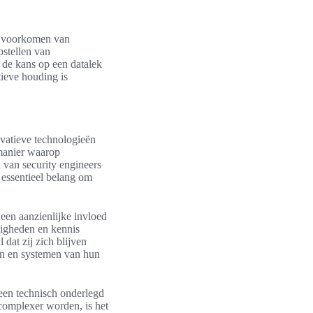
et voorkomen van
pstellen van
n de kans op een datalek
ieve houding is
vatieve technologieën
 manier waarop
 van security engineers
 essentieel belang om
een aanzienlijke invloed
digheden en kennis
dat zij zich blijven
ken en systemen van hun
lleen technisch onderlegd
complexer worden, is het