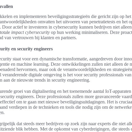
nvallen
kkelen en implementeren beveiligingsstrategieën die gericht zijn op h
ntwoordelijkheden omvatten het uitvoeren van penetratietests en het o
 Door actief te investeren in cybersecurity kunnen bedrijven niet allee
totale
impact cybersecurity
op hun werking minimaliseren. Deze proact
ud van vertrouwen bij klanten en partners.
rity en security engineers
curity staat voor een dynamische transformatie, aangedreven door inno
igentie en machine learning. Deze ontwikkelingen zullen niet alleen de
benaderd hervormen, maar ook de verantwoordelijkheden en strategieën
l veranderende digitale omgeving is het voor security professionals van
en aan de nieuwste trends in security engineering.
rende groei van digitalisering en het toenemende aantal IoT-apparaten 
 security engineers. Deze professionals zullen more geavanceerde vaar
fectief om te gaan met nieuwe beveiligingsuitdagingen. Het is cruciaal 
aand verdiepen in de technieken en tools die nodig zijn om de netwer
en.
grijpelijk dat steeds meer bedrijven op zoek zijn naar experts die niet a
itziende blik hebben. Met de opkomst van cyberdreigingen, die steeds 