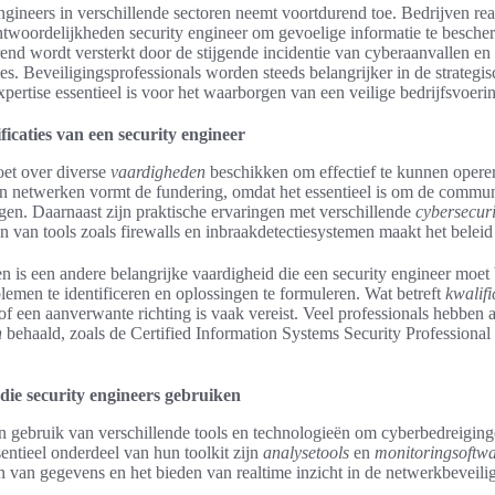
ngineers in verschillende sectoren neemt voortdurend toe. Bedrijven rea
ntwoordelijkheden security engineer om gevoelige informatie te besche
end wordt versterkt door de stijgende incidentie van cyberaanvallen en
es. Beveiligingsprofessionals worden steeds belangrijker in de strategi
pertise essentieel is voor het waarborgen van een veilige bedrijfsvoeri
icaties van een security engineer
oet over diverse
vaardigheden
beschikken om effectief te kunnen operer
an netwerken vormt de fundering, omdat het essentieel is om de commun
ligen. Daarnaast zijn praktische ervaringen met verschillende
cybersecuri
 van tools zoals firewalls en inbraakdetectiesystemen maakt het beleid e
is een andere belangrijke vaardigheid die een security engineer moet
blemen te identificeren en oplossingen te formuleren. Wat betreft
kwalifi
 of een aanverwante richting is vaak vereist. Veel professionals hebben
n
behaald, zoals de Certified Information Systems Security Professional
 die security engineers gebruiken
 gebruik van verschillende tools en technologieën om cyberbedreigingen
sentieel onderdeel van hun toolkit zijn
analysetools
en
monitoringsoftwa
n van gegevens en het bieden van realtime inzicht in de netwerkbeveili