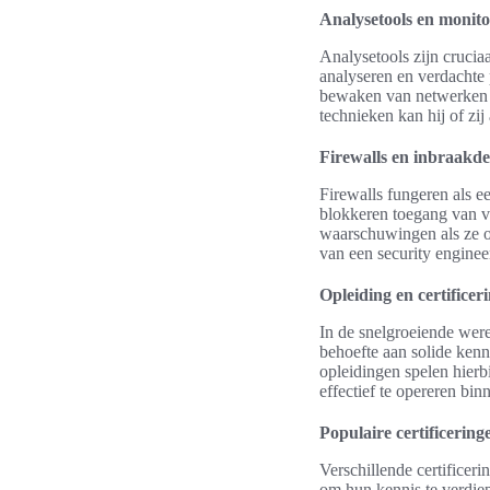
Analysetools en monit
Analysetools zijn crucia
analyseren en verdachte p
bewaken van netwerken e
technieken kan hij of zi
Firewalls en inbraakde
Firewalls fungeren als e
blokkeren toegang van v
waarschuwingen als ze on
van een security enginee
Opleiding en certificer
In de snelgroeiende were
behoefte aan solide kenn
opleidingen spelen hierb
effectief te opereren binn
Populaire certificering
Verschillende certificeri
om hun kennis te verdiep