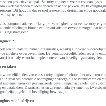
reist een proactieve aanpak. Security engineers voeren risicoanalyses u
om kwetsbaarheden te identificeren en aan te pakken. Bij beveiligingsi
trespons. Dit houdt in dat ze snel reageren op dreigingen en de noodzak
 van systemen.
se is communicatie een belangrijke vaardigheid voor een security engin
lende afdelingen binnen een organisatie om ervoor te zorgen dat hele t
iligingsstrategieën.
engineer?
eelt een cruciale rol binnen organisaties, waarbij zijn verantwoordelijk
p de algehele cyberbeveiliging. De verantwoordelijkheden security eng
van risicoanalyses tot het implementeren van beveiligingsmaatregelen.
n en taken
antwoordelijkheden van een security engineer behoren het uitvoeren van
 hen in staat om potentiële bedreigingen vroegtijdig te identificeren en 
het implementeren van geavanceerde beveiligingsmaatregelen om syste
g en datalekken. Daarnaast testen ze regelmatig systemen op kwetsbaar
oed zijn opgeleid in beveiligingsbewustzijn.
engineers in bedrijven