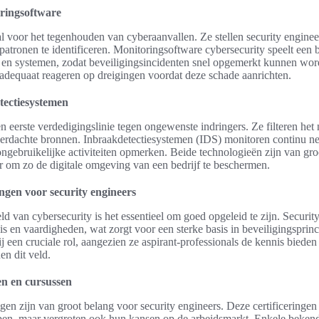
oringsoftware
al voor het tegenhouden van cyberaanvallen. Ze stellen security engineer
atronen te identificeren. Monitoringsoftware cybersecurity speelt een be
n systemen, zodat beveiligingsincidenten snel opgemerkt kunnen wor
j adequaat reageren op dreigingen voordat deze schade aanrichten.
tectiesystemen
en eerste verdedigingslinie tegen ongewenste indringers. Ze filteren he
erdachte bronnen. Inbraakdetectiesystemen (IDS) monitoren continu n
gebruikelijke activiteiten opmerken. Beide technologieën zijn van groo
r om zo de digitale omgeving van een bedrijf te beschermen.
ingen voor security engineers
ld van cybersecurity is het essentieel om goed opgeleid te zijn. Securi
is en vaardigheden, wat zorgt voor een sterke basis in beveiligingsprin
ij een cruciale rol, aangezien ze aspirant-professionals de kennis bied
en dit veld.
en en cursussen
ngen zijn van groot belang voor security engineers. Deze certificeringen
en, maar vergroten ook hun kansen op de arbeidsmarkt. Enkele bekende 