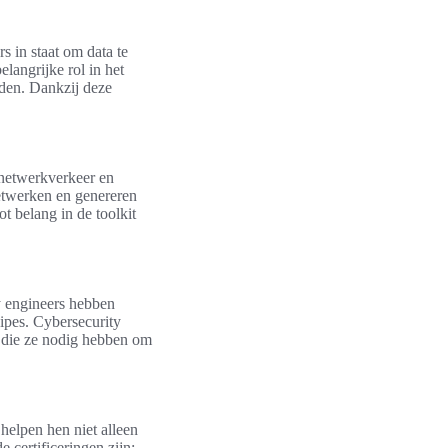
s in staat om data te
langrijke rol in het
den. Dankzij deze
t netwerkverkeer en
etwerken en genereren
t belang in de toolkit
ty engineers hebben
cipes. Cybersecurity
en die ze nodig hebben om
 helpen hen niet alleen
certificeringen zijn: