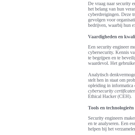
De vraag naar security e
het belang van hun vera
cyberdreigingen. Deze tr
gevolgen voor organisati
bedrijven, waarbij hun ex
Vaardigheden en kwalif
Een security engineer m
cybersecurity. Kennis v
te begrijpen en te bevei
waardevol. Het gebruiken
Analytisch denkvermogen 
stelt hen in staat om pro
opleiding in informatica
cybersecurity certificate
Ethical Hacker (CEH).
Tools en technologieën
Security engineers maken
en te analyseren. Een es
helpen bij het verzamele