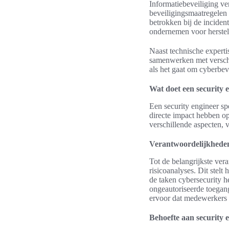
Informatiebeveiliging ve
beveiligingsmaatregelen 
betrokken bij de inciden
ondernemen voor herstel
Naast technische experti
samenwerken met verschil
als het gaat om cyberbeve
Wat doet een security 
Een security engineer sp
directe impact hebben o
verschillende aspecten, 
Verantwoordelijkhede
Tot de belangrijkste ver
risicoanalyses. Dit stelt
de taken cybersecurity 
ongeautoriseerde toegan
ervoor dat medewerkers g
Behoefte aan security 