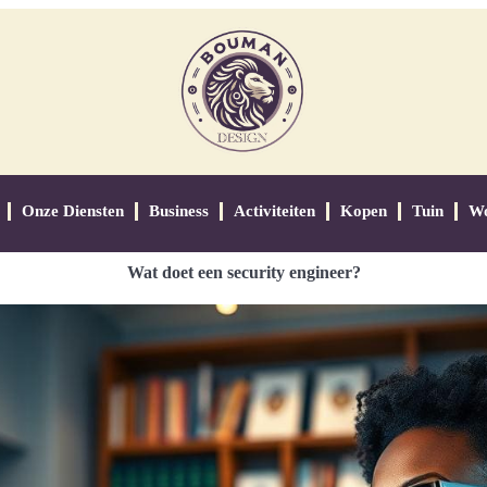
Onze Diensten
Business
Activiteiten
Kopen
Tuin
W
Wat doet een security engineer?