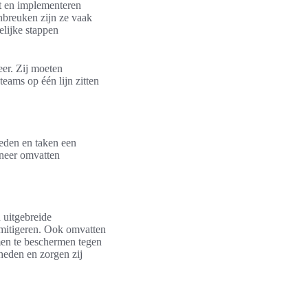
it en implementeren
nbreuken zijn ze vaak
elijke stappen
eer. Zij moeten
eams op één lijn zitten
heden en taken een
ineer omvatten
 uitgebreide
te mitigeren. Ook omvatten
men te beschermen tegen
heden en zorgen zij