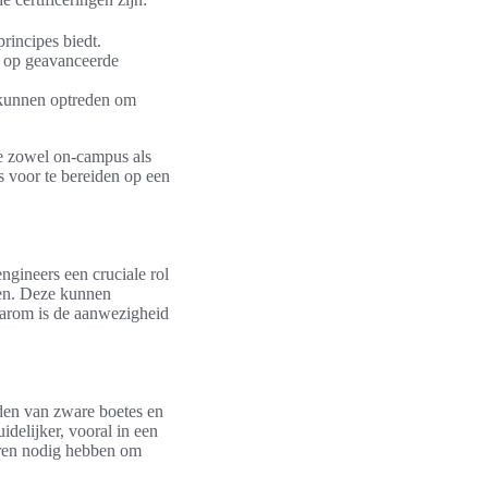
principes biedt.
ch op geavanceerde
s kunnen optreden om
ie zowel on-campus als
 voor te bereiden op een
ngineers een cruciale rol
en. Deze kunnen
aarom is de aanwezigheid
den van zware boetes en
idelijker, vooral in een
jaren nodig hebben om