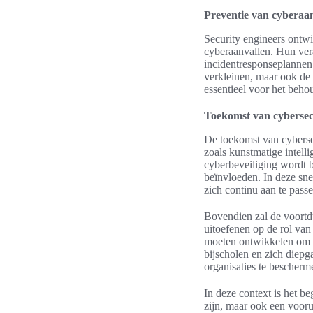
Preventie van cyberaa
Security engineers ontwi
cyberaanvallen. Hun vera
incidentresponseplannen.
verkleinen, maar ook de 
essentieel voor het beho
Toekomst van cybersecu
De toekomst van cyberse
zoals kunstmatige intell
cyberbeveiliging wordt 
beïnvloeden. In deze sne
zich continu aan te pass
Bovendien zal de voortdu
uitoefenen op de rol van
moeten ontwikkelen om ef
bijscholen en zich diepg
organisaties te bescherm
In deze context is het be
zijn, maar ook een vooru