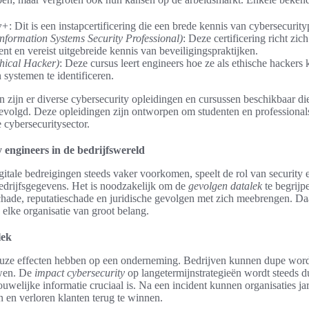
y+
: Dit is een instapcertificering die een brede kennis van cybersecurity
Information Systems Security Professional)
: Deze certificering richt zi
t en vereist uitgebreide kennis van beveiligingspraktijken.
hical Hacker)
: Deze cursus leert engineers hoe ze als ethische hacker
systemen te identificeren.
en zijn er diverse cybersecurity opleidingen en cursussen beschikbaar d
volgd. Deze opleidingen zijn ontworpen om studenten en professionals
e cybersecuritysector.
 engineers in de bedrijfswereld
gitale bedreigingen steeds vaker voorkomen, speelt de rol van security e
edrijfsgegevens. Het is noodzakelijk om de
gevolgen datalek
te begrijp
schade, reputatieschade en juridische gevolgen met zich meebrengen. D
 elke organisatie van groot belang.
lek
euze effecten hebben op een onderneming. Bedrijven kunnen dupe wor
uwen. De
impact cybersecurity
op langetermijnstrategieën wordt steeds du
uwelijke informatie cruciaal is. Na een incident kunnen organisaties 
en en verloren klanten terug te winnen.