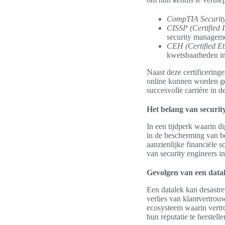
CompTIA Securit
CISSP (Certified 
security managemen
CEH (Certified Et
kwetsbaarheden in 
Naast deze certificering
online kunnen worden ge
succesvolle carrière in d
Het belang van security
In een tijdperk waarin di
in de bescherming van b
aanzienlijke financiële 
van security engineers in
Gevolgen van een data
Een datalek kan desastr
verlies van klantvertro
ecosysteem waarin vertro
hun reputatie te herstell