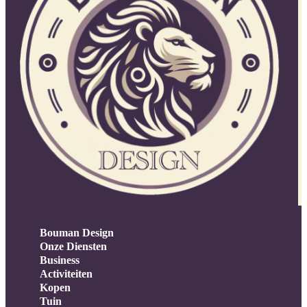
Bouman Design
Onze Diensten
Business
Activiteiten
Kopen
Tuin