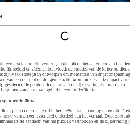
l
eluid een cruciale rol die verder gaat dan alleen het aanvullen van beelde
erke filmgeluid en sfeer, en beïnvloedt de emoties van de kijker op die
lers zijn vaak strategisch ontworpen om momenten van angst of spanning
ken van een deur tot de dreigende achtergrondmuziek—de impact van d
g geselecteerde geluidseffecten maakt de kijkervaring dynamischer en 
begrijpen wat de rol van geluid in een thrillerfilm is.
n spannende films
ilms speelt een cruciale rol in het creëren van spanning en emotie. Gelui
ing, maar vormen een essentieel onderdeel van het verhaal. Door zorgvu
ilmmakers de aandacht van het publiek vasthouden en de kijkervaring i