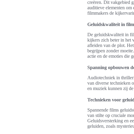
creëren. Dit vakgebied g
auditieve elementen om d
filmmakers de kijkervari
Geluidskwaliteit in film
De geluidskwaliteit in f
kijkers zich beter in he
afleiden van de plot. Het
begrijpen zonder moeite.
actie en de emoties die g
Spanning opbouwen do
Audiotechniek in thrille
van diverse technieken 
en muziek kunnen zij de 
Technieken voor geluid
Spannende films geluidst
van stilte op cruciale m
Geluidsversterking en ee
geluiden, zoals mysterie