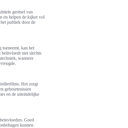
btiele geritsel van
on en helpen de kijker vol
e het publiek door de
g toeneemt, kan het
 beïnvloedt niet slechts
stechniek, wanneer
 vreugde.
hrillerfilms. Het zorgt
en gebeurtenissen
es en de uiteindelijke
e beïnvloeden. Goed
n onbehagen kunnen