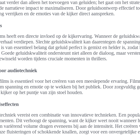
aat verder dan alleen het toevoegen van geluiden; het gaat om het strat
e narratieve impact te maximaliseren. Door geluidsontwerp effectief to
ng verrijken en de emoties van de kijker direct aanspreken.
s
ilms heeft een directe invloed op de kijkervaring. Wanneer de geluidskwa
t verhaal verdiepen. Slechte geluidskwaliteit kan daarentegen de spanni
 is van essentieel belang dat geluid perfect is gemixt en helder is, zodat
 Goede geluidskwaliteit ondersteunt niet alleen de dialoog, maar verste
ewisseld worden tijdens cruciale momenten in thrillers.
or audiotechniek
rfilms is essentieel voor het creëren van een meeslepende ervaring. Fi
om spanning en emotie op te wekken bij het publiek. Door zorgvuldig g
kijker op het puntje van zijn stoel houden.
seffecten
echniek vereist een combinatie van innovatieve technieken. Een popula
omenten. Dit verhoogt de spanning, want de kijker weet nooit wanneer h
n variërend volume dragen eveneens bij aan de intensiteit. Het creëre
uze fluisteringen of schokkende knallen, zorgt voor een onvergetelijke e