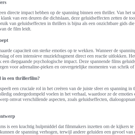
lers
en directe impact hebben op de spanning binnen een thriller. Van het su
 klank van een deuren die dichtslaan, deze geluidseffecten zetten de to
ik van geluidseffecten in thrillers is bijna als een onzichtbare gids di
van de film leidt.
oept
naarde capaciteit om sterke emoties op te wekken. Wanneer de spannin
tslag of een intensieve muziekfragment direct een reactie uitlokken. Het
ook een diepgaande psychologische impact. Deze spannende films geluid
orgen voor adrenaline-pieken en onvergetelijke momenten van schrik of
 in een thrillerfilm?
peelt een cruciale rol in het creëren van de juiste sfeer en spanning in t
volledig ondergedompeld voelen in het verhaal, waardoor ze de emoties 
twerp omvat verschillende aspecten, zoals geluidseffecten, dialoogopnam
ontwerp
lms is een krachtig hulpmiddel dat filmmakers inzetten om de kijkers t
 kunnen de spanning verhogen, terwijl andere geluiden een gevoel va