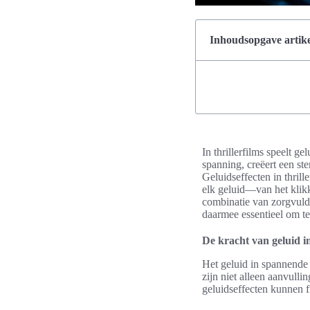
Inhoudsopgave artike
In thrillerfilms speelt g
spanning, creëert een st
Geluidseffecten in thril
elk geluid—van het klik
combinatie van zorgvuldi
daarmee essentieel om te 
De kracht van geluid i
Het geluid in spannende f
zijn niet alleen aanvull
geluidseffecten kunnen f