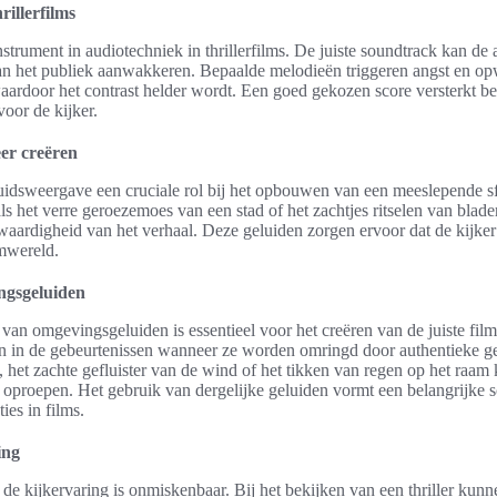
rillerfilms
nstrument in audiotechniek in thrillerfilms. De juiste soundtrack kan de
an het publiek aanwakkeren. Bepaalde melodieën triggeren angst en opw
waardoor het contrast helder wordt. Een goed gekozen score versterkt 
oor de kijker.
er creëren
geluidsweergave een cruciale rol bij het opbouwen van een meeslepende sf
 het verre geroezemoes van een stad of het zachtjes ritselen van blade
waardigheid van het verhaal. Deze geluiden zorgen ervoor dat de kijker
mwereld.
ngsgeluiden
 van omgevingsgeluiden is essentieel voor het creëren van de juiste film
n in de gebeurtenissen wanneer ze worden omringd door authentieke gel
, het zachte gefluister van de wind of het tikken van regen op het raam
oproepen. Het gebruik van dergelijke geluiden vormt een belangrijke sc
es in films.
ing
de kijkervaring is onmiskenbaar. Bij het bekijken van een thriller kunn