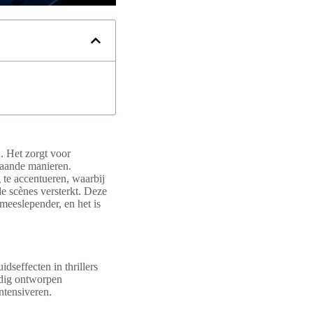
n. Het zorgt voor
pgaande manieren.
 te accentueren, waarbij
e scènes versterkt. Deze
meeslepender, en het is
dseffecten in thrillers
ldig ontworpen
ntensiveren.