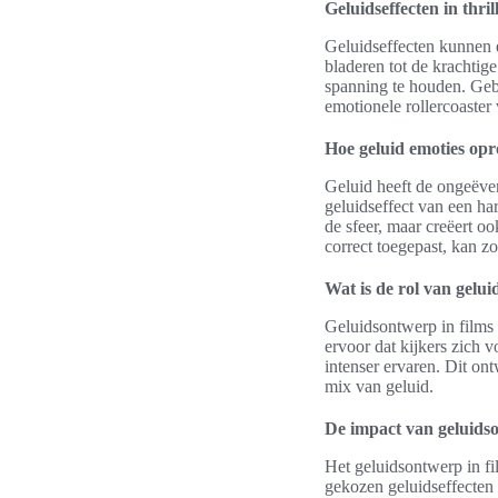
Geluidseffecten in thril
Geluidseffecten kunnen e
bladeren tot de krachtige
spanning te houden. Gebru
emotionele rollercoaster 
Hoe geluid emoties opr
Geluid heeft de ongeëve
geluidseffect van een har
de sfeer, maar creëert 
correct toegepast, kan z
Wat is de rol van geluid
Geluidsontwerp in films s
ervoor dat kijkers zich 
intenser ervaren. Dit on
mix van geluid.
De impact van geluids
Het geluidsontwerp in fi
gekozen geluidseffecten