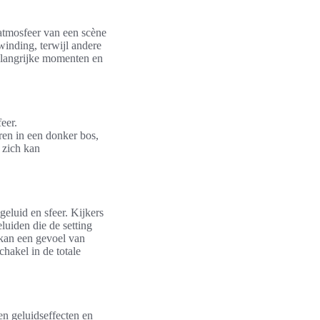
 atmosfeer van een scène
inding, terwijl andere
belangrijke momenten en
eer.
ren in een donker bos,
 zich kan
geluid en sfeer. Kijkers
uiden die de setting
 kan een gevoel van
hakel in de totale
en geluidseffecten en