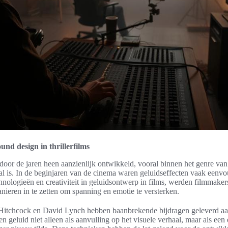
nd design in thrillerfilms
door de jaren heen aanzienlijk ontwikkeld, vooral binnen het genre van 
al is. In de beginjaren van de cinema waren geluidseffecten vaak eenv
nologieën en creativiteit in geluidsontwerp in films, werden filmmake
nieren in te zetten om spanning en emotie te versterken.
 Hitchcock en David Lynch hebben baanbrekende bijdragen geleverd aa
kten geluid niet alleen als aanvulling op het visuele verhaal, maar als een