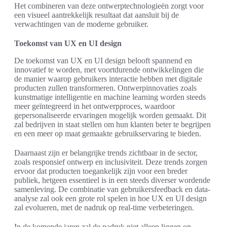
Het combineren van deze ontwerptechnologieën zorgt voor
een visueel aantrekkelijk resultaat dat aansluit bij de
verwachtingen van de moderne gebruiker.
Toekomst van UX en UI design
De toekomst van UX en UI design belooft spannend en
innovatief te worden, met voortdurende ontwikkelingen die
de manier waarop gebruikers interactie hebben met digitale
producten zullen transformeren. Ontwerpinnovaties zoals
kunstmatige intelligentie en machine learning worden steeds
meer geïntegreerd in het ontwerpproces, waardoor
gepersonaliseerde ervaringen mogelijk worden gemaakt. Dit
zal bedrijven in staat stellen om hun klanten beter te begrijpen
en een meer op maat gemaakte gebruikservaring te bieden.
Daarnaast zijn er belangrijke trends zichtbaar in de sector,
zoals responsief ontwerp en inclusiviteit. Deze trends zorgen
ervoor dat producten toegankelijk zijn voor een breder
publiek, hetgeen essentieel is in een steeds diverser wordende
samenleving. De combinatie van gebruikersfeedback en data-
analyse zal ook een grote rol spelen in hoe UX en UI design
zal evolueren, met de nadruk op real-time verbeteringen.
In de komende jaren zal de nadruk niet alleen liggen op