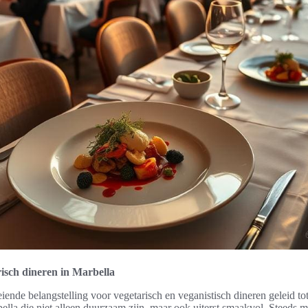
risch dineren in Marbella
eiende belangstelling voor vegetarisch en veganistisch dineren geleid t
ella die niet alleen duurzaam zijn, maar ook uiterst smaakvol. Steeds m