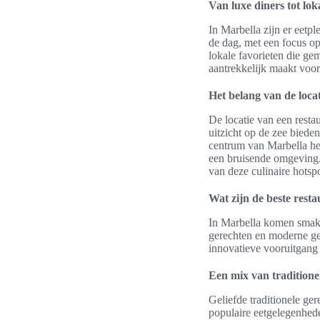
Van luxe diners tot lok
In Marbella zijn er eetp
de dag, met een focus op
lokale favorieten die ge
aantrekkelijk maakt voor
Het belang van de loca
De locatie van een resta
uitzicht op de zee biede
centrum van Marbella he
een bruisende omgeving.
van deze culinaire hotspo
Wat zijn de beste rest
In Marbella komen smake
gerechten en moderne ger
innovatieve vooruitgang v
Een mix van tradition
Geliefde traditionele ge
populaire eetgelegenhede