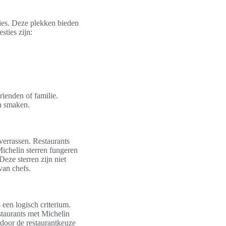
ties. Deze plekken bieden
sties zijn:
rienden of familie.
an smaken.
verrassen. Restaurants
ichelin sterren fungeren
Deze sterren zijn niet
van chefs.
s een logisch criterium.
staurants met Michelin
rdoor de restaurantkeuze