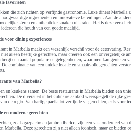
ale favorieten
lekken die zich richten op verfijnde gastronomie. Luxe diners Marbella z
 hoogwaardige ingrediënten en innovatieve bereidingen. Aan de andere 
moedelijke sferen en authentieke smaken uitstralen. Het is deze versche
 iedereen die houdt van een goede maaltijd.
tie voor dining experiences
urant in Marbella maakt een wezenlijk verschil voor de eetervaring. Res
n niet alleen heerlijke gerechten, maar creëren ook een onvergetelijke 
rbergt een aantal populaire eetgelegenheden, waar men kan genieten va
 De combinatie van een unieke locatie en smaakvolle gerechten verster
ts.
aurants van Marbella?
n en keukens samen. De beste restaurants in Marbella bieden een uniek
echten. De diversiteit in het culinaire aanbod weerspiegelt de rijke ge
an de regio. Van hartige paella tot verfijnde visgerechten, er is voor ie
ele en moderne gerechten
rechten, zoals gazpacho en jambon iberico, zijn een vast onderdeel van
n Marbella. Deze gerechten zijn niet alleen iconisch, maar ze bieden o