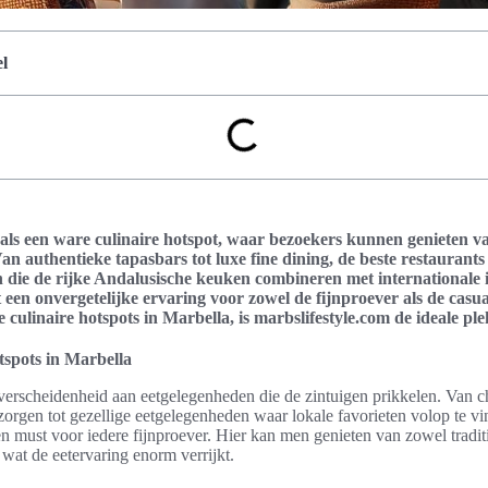
l
als een ware culinaire hotspot, waar bezoekers kunnen genieten va
an authentieke tapasbars tot luxe fine dining, de beste restaurants
die de rijke Andalusische keuken combineren met internationale 
 een onvergetelijke ervaring voor zowel de fijnproever als de casua
e culinaire hotspots in Marbella, is marbslifestyle.com de ideale pl
tspots in Marbella
 verscheidenheid aan eetgelegenheden die de zintuigen prikkelen. Van ch
zorgen tot gezellige eetgelegenheden waar lokale favorieten volop te vin
en must voor iedere fijnproever. Hier kan men genieten van zowel traditi
 wat de eetervaring enorm verrijkt.