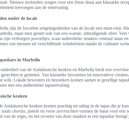
lusië. Nieuwe invloeden zorgen voor een frisse draai aan klassieke re
element toevoegen aan de eetervaring.
den onder de locals
lla zijn de favoriete eetgelegenheden van de locals een must-visit. Hie
Marbella, maar men geniet ook van een warme, uitnodigende sfeer. Veel
 zijn verborgen juweeltjes, waar authentieke smaken centraal staan e
men van mensen uit verschillende windstreken maakt de culinaire scen
apasbars in Marbella
el onderdeel van de Andalusische keuken en Marbella biedt een overvl
 gerechten te genieten. Van klassieke favorieten tot innovatieve creatie
wat wils. Lokale bewoners en bezoekers komen samen in gezellige tapa
nen met een authentieke tapaservaring.
sische keuken
 Andalusische keuken komen prachtig tot uiting in de tapas die je kun
n zoals
chorizo
,
jamón
en verse
zeevruchten
vormen de basis voor een sc
al van de regio, en het ervaren van deze smaken in een tapasbar brengt j