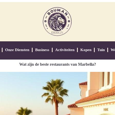
Onze Diensten
Business
Activiteiten
Kopen
Tuin
W
Wat zijn de beste restaurants van Marbella?