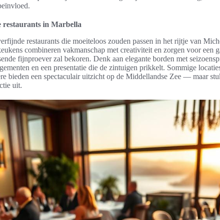
beïnvloed.
 restaurants in Marbella
 verfijnde restaurants die moeiteloos zouden passen in het rijtje van Mi
eukens combineren vakmanschap met creativiteit en zorgen voor een g
isende fijnproever zal bekoren. Denk aan elegante borden met seizoens
ementen en een presentatie die de zintuigen prikkelt. Sommige locaties
ere bieden een spectaculair uitzicht op de Middellandse Zee — maar st
tie uit.