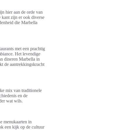
ijn hier aan de orde van
kant zijn er ook diverse
idenheid die Marbella
taurants met een prachtig
ambiance. Het levendige
n dineren Marbella in
kt de aantrekkingskracht
e mix van traditionele
schiedenis en de
der wat wils.
 de menukaarten in
ok een kijk op de cultuur