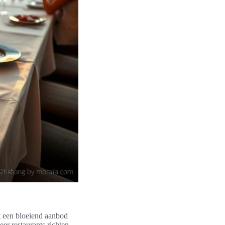
ot een bloeiend aanbod
eer restaurants richten