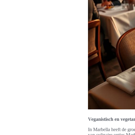
Veganistisch en vegeta
In Marbella heeft de gro
van culinaire opties Marb