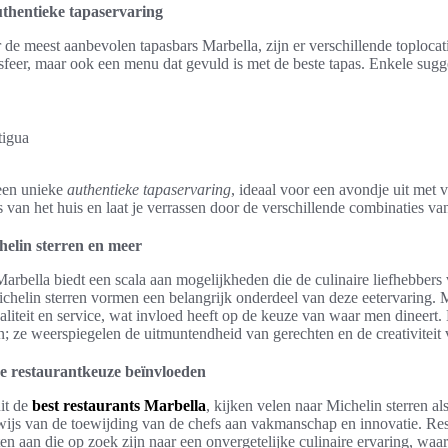
thentieke tapaservaring
 de meest aanbevolen tapasbars Marbella, zijn er verschillende toploca
 sfeer, maar ook een menu dat gevuld is met de beste tapas. Enkele sugge
tigua
 een unieke
authentieke tapaservaring
, ideaal voor een avondje uit met v
s van het huis en laat je verrassen door de verschillende combinaties v
helin sterren en meer
Marbella biedt een scala aan mogelijkheden die de culinaire liefhebbers 
chelin sterren vormen een belangrijk onderdeel van deze eetervaring. M
liteit en service, wat invloed heeft op de keuze van waar men dineert. 
 ze weerspiegelen de uitmuntendheid van gerechten en de creativiteit 
de restaurantkeuze beïnvloeden
it de
best restaurants Marbella
, kijken velen naar Michelin sterren al
ewijs van de toewijding van de chefs aan vakmanschap en innovatie. Re
ten aan die op zoek zijn naar een onvergetelijke culinaire ervaring, waa