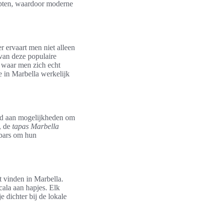
cepten, waardoor moderne
r ervaart men niet alleen
 van deze populaire
n waar men zich echt
e in Marbella werkelijk
oed aan mogelijkheden om
s, de
tapas Marbella
sbars om hun
t vinden in Marbella.
ala aan hapjes. Elk
e dichter bij de lokale