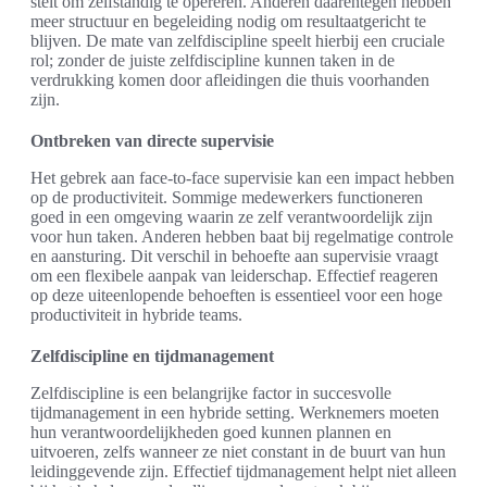
stelt om zelfstandig te opereren. Anderen daarentegen hebben
meer structuur en begeleiding nodig om resultaatgericht te
blijven. De mate van zelfdiscipline speelt hierbij een cruciale
rol; zonder de juiste zelfdiscipline kunnen taken in de
verdrukking komen door afleidingen die thuis voorhanden
zijn.
Ontbreken van directe supervisie
Het gebrek aan face-to-face supervisie kan een impact hebben
op de productiviteit. Sommige medewerkers functioneren
goed in een omgeving waarin ze zelf verantwoordelijk zijn
voor hun taken. Anderen hebben baat bij regelmatige controle
en aansturing. Dit verschil in behoefte aan supervisie vraagt
om een flexibele aanpak van leiderschap. Effectief reageren
op deze uiteenlopende behoeften is essentieel voor een hoge
productiviteit in hybride teams.
Zelfdiscipline en tijdmanagement
Zelfdiscipline is een belangrijke factor in succesvolle
tijdmanagement in een hybride setting. Werknemers moeten
hun verantwoordelijkheden goed kunnen plannen en
uitvoeren, zelfs wanneer ze niet constant in de buurt van hun
leidinggevende zijn. Effectief tijdmanagement helpt niet alleen