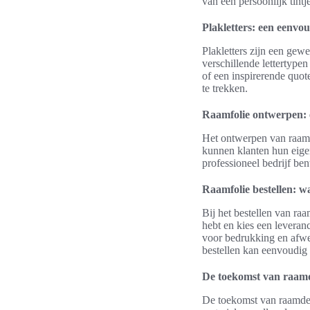
van een persoonlijk tint
Plakletters: een eenvo
Plakletters zijn een gew
verschillende lettertypen
of een inspirerende quot
te trekken.
Raamfolie ontwerpen: e
Het ontwerpen van raamfo
kunnen klanten hun eige
professioneel bedrijf ben
Raamfolie bestellen: wa
Bij het bestellen van raa
hebt en kies een leveran
voor bedrukking en afwer
bestellen kan eenvoudig z
De toekomst van raamde
De toekomst van raamdeco