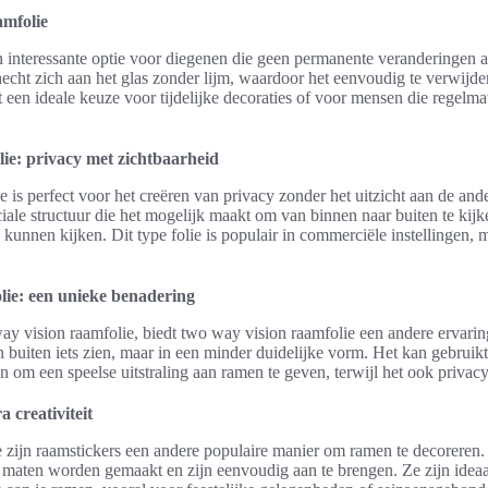
amfolie
en interessante optie voor diegenen die geen permanente veranderingen
echt zich aan het glas zonder lijm, waardoor het eenvoudig te verwijd
t een ideale keuze voor tijdelijke decoraties of voor mensen die regelma
ie: privacy met zichtbaarheid
 is perfect voor het creëren van privacy zonder het uitzicht aan de and
ciale structuur die het mogelijk maakt om van binnen naar buiten te kij
 kunnen kijken. Dit type folie is populair in commerciële instellingen, 
lie: een unieke benadering
way vision raamfolie, biedt two way vision raamfolie een andere ervaring.
 buiten iets zien, maar in een minder duidelijke vorm. Het kan gebrui
n om een speelse uitstraling aan ramen te geven, terwijl het ook privacy
 creativiteit
 zijn raamstickers een andere populaire manier om ramen te decoreren.
 maten worden gemaakt en zijn eenvoudig aan te brengen. Ze zijn ideaa