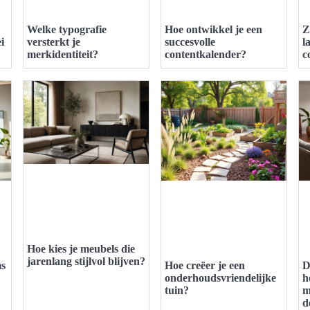
Welke typografie
Hoe ontwikkel je een
Z
i
versterkt je
succesvolle
l
merkidentiteit?
contentkalender?
c
Hoe kies je meubels die
jarenlang stijlvol blijven?
ms
Hoe creëer je een
D
onderhoudsvriendelijke
h
tuin?
m
d