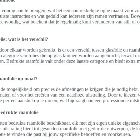
nvoudig aan te brengen, wat het een aantrekkelijke optie maakt voor zo
juiste instructies en wat geduld kan iedereen zijn ramen verfraaien. Bov
f eenvoudig, wat betekent dat je regelmatig kunt veranderen van stijl of
ie: wat is het verschil?
or elkaar worden gebruikt, is er een verschil tussen glasfolie en raamfo
 categorie van folies die op glas kunnen worden aangebracht, terwijl raa
en. Bedrukte raamfolie valt onder deze laatste categorie en biedt extra
aamfolie op maat?
de mogelijkheid om precies de afmetingen te krijgen die je nodig hebt. 
aten of voor het creëren van een naadloze uitstraling. Door te kiezen
e perfect aansluit op je ramen, wat bijdraagt aan een professionele uitstr
bedrukte raamfolie
orten bedrukte raamfolie beschikbaar, elk met zijn eigen unieke eigensc
le uitstraling biedt tot gesneden raamfolie met gedurfde ontwerpen, de 
ie te vinden die past bij jouw specifieke behoeften en voorkeuren.