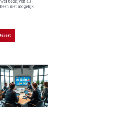
wel bedrijven als
rheen niet mogelijk
terest