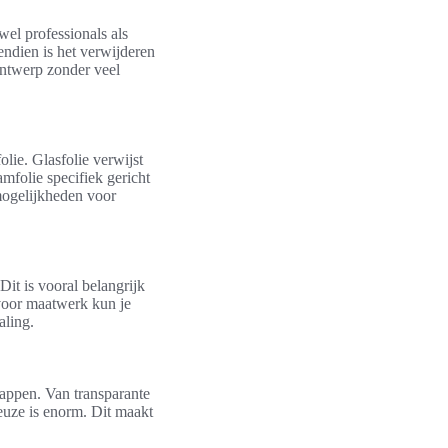
wel professionals als
endien is het verwijderen
 ontwerp zonder veel
lie. Glasfolie verwijst
mfolie specifiek gericht
 mogelijkheden voor
Dit is vooral belangrijk
 voor maatwerk kun je
aling.
happen. Van transparante
keuze is enorm. Dit maakt