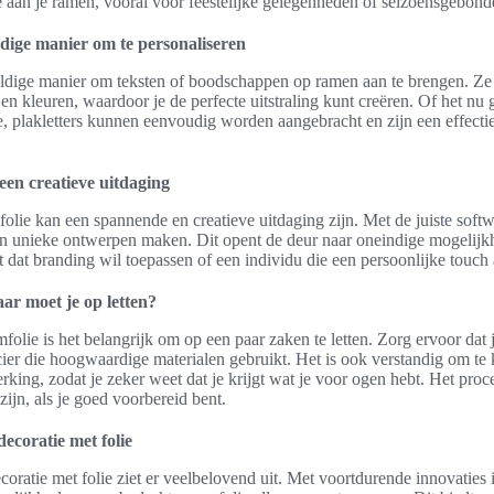
je aan je ramen, vooral voor feestelijke gelegenheden of seizoensgebond
udige manier om te personaliseren
eldige manier om teksten of boodschappen op ramen aan te brengen. Ze z
 en kleuren, waardoor je de perfecte uitstraling kunt creëren. Of het n
e, plakletters kunnen eenvoudig worden aangebracht en zijn een effect
en creatieve uitdaging
lie kan een spannende en creatieve uitdaging zijn. Met de juiste soft
n unieke ontwerpen maken. Dit opent de deur naar oneindige mogelijkh
t dat branding wil toepassen of een individu die een persoonlijke touch 
ar moet je op letten?
mfolie is het belangrijk om op een paar zaken te letten. Zorg ervoor dat 
cier die hoogwaardige materialen gebruikt. Het is ook verstandig om te 
king, zodat je zeker weet dat je krijgt wat je voor ogen hebt. Het proc
ijn, als je goed voorbereid bent.
coratie met folie
ratie met folie ziet er veelbelovend uit. Met voortdurende innovaties 