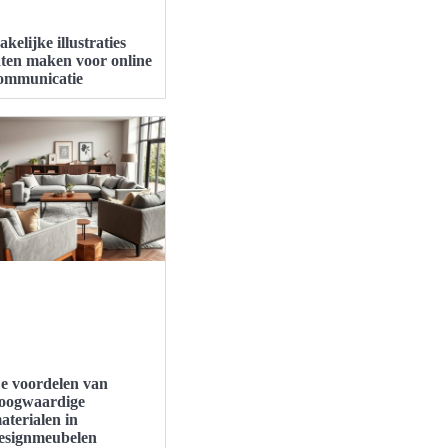
akelijke illustraties
aten maken voor online
ommunicatie
e voordelen van
oogwaardige
aterialen in
esignmeubelen