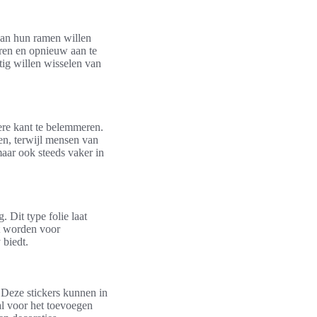
 aan hun ramen willen
eren en opnieuw aan te
tig willen wisselen van
ere kant te belemmeren.
ken, terwijl mensen van
maar ook steeds vaker in
 Dit type folie laat
kt worden voor
 biedt.
 Deze stickers kunnen in
l voor het toevoegen