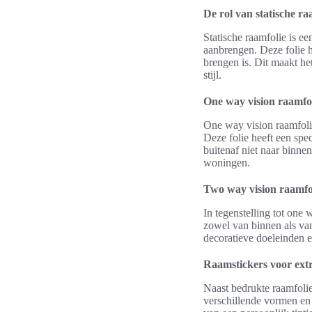
De rol van statische ra
Statische raamfolie is e
aanbrengen. Deze folie h
brengen is. Dit maakt he
stijl.
One way vision raamfol
One way vision raamfolie
Deze folie heeft een spe
buitenaf niet naar binnen
woningen.
Two way vision raamfo
In tegenstelling tot one 
zowel van binnen als van
decoratieve doeleinden e
Raamstickers voor extra
Naast bedrukte raamfolie
verschillende vormen en