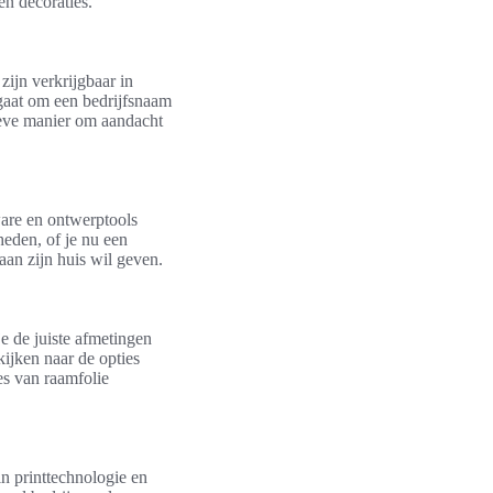
en decoraties.
ijn verkrijgbaar in
u gaat om een bedrijfsnaam
ieve manier om aandacht
ware en ontwerptools
eden, of je nu een
aan zijn huis wil geven.
je de juiste afmetingen
kijken naar de opties
es van raamfolie
in printtechnologie en