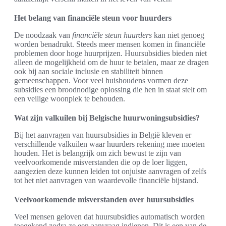
Het belang van financiële steun voor huurders
De noodzaak van
financiële steun huurders
kan niet genoeg
worden benadrukt. Steeds meer mensen komen in financiële
problemen door hoge huurprijzen. Huursubsidies bieden niet
alleen de mogelijkheid om de huur te betalen, maar ze dragen
ook bij aan sociale inclusie en stabiliteit binnen
gemeenschappen. Voor veel huishoudens vormen deze
subsidies een broodnodige oplossing die hen in staat stelt om
een veilige woonplek te behouden.
Wat zijn valkuilen bij Belgische huurwoningsubsidies?
Bij het aanvragen van huursubsidies in België kleven er
verschillende valkuilen waar huurders rekening mee moeten
houden. Het is belangrijk om zich bewust te zijn van
veelvoorkomende misverstanden die op de loer liggen,
aangezien deze kunnen leiden tot onjuiste aanvragen of zelfs
tot het niet aanvragen van waardevolle financiële bijstand.
Veelvoorkomende misverstanden over huursubsidies
Veel mensen geloven dat huursubsidies automatisch worden
toegekend zodra ze een aanvraag indienen. Dit is een van de