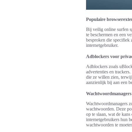
Populaire browserextens
Bij veilig online surfen
te beschermen en een vei
besproken die specifiek
internetgebruiker.
Adblockers voor priva
Adblockers zoals uBlock
advertenties en trackers
die ze willen zien, ter
aanzienlijk bij aan een b
Wachtwoordmanagers 
Wachtwoordmanagers zoal
wachtwoorden. Deze popu
op te slaan, wat de kan
internetgebruikers hun 
wachtwoorden te moeten