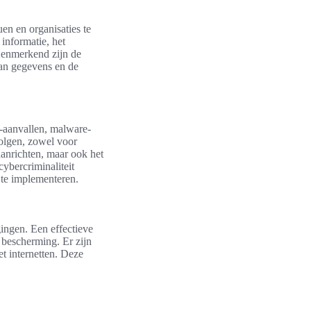
en en organisaties te
informatie, het
Kenmerkend zijn de
van gegevens en de
g-aanvallen, malware-
volgen, zowel voor
aanrichten, maar ook het
cybercriminaliteit
d te implementeren.
gingen. Een effectieve
 bescherming. Er zijn
et internetten. Deze