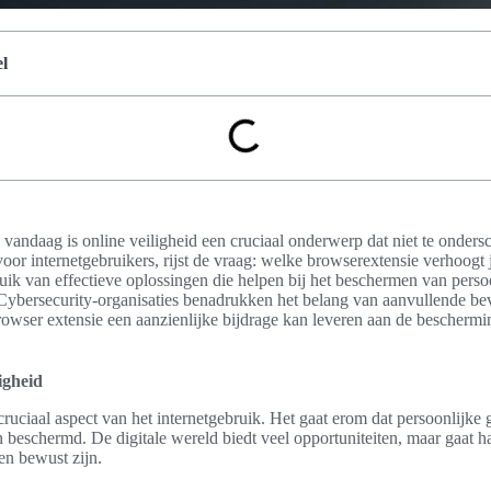
l
 vandaag is online veiligheid een cruciaal onderwerp dat niet te ondersc
or internetgebruikers, rijst de vraag: welke browserextensie verhoogt j
ruik van effectieve oplossingen die helpen bij het beschermen van perso
. Cybersecurity-organisaties benadrukken het belang van aanvullende beve
browser extensie een aanzienlijke bijdrage kan leveren aan de beschermi
ligheid
 cruciaal aspect van het internetgebruik. Het gaat erom dat persoonlijke
n beschermd. De digitale wereld biedt veel opportuniteiten, maar gaat h
en bewust zijn.