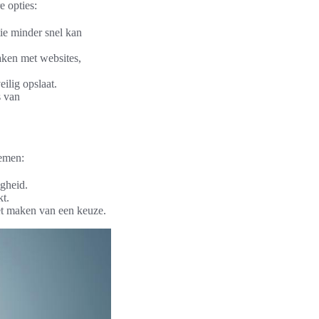
e opties:
ie minder snel kan
aken met websites,
ilig opslaat.
s van
nemen:
igheid.
kt.
et maken van een keuze.