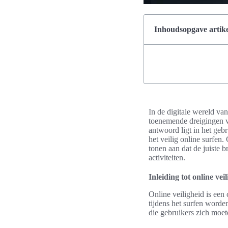
Inhoudsopgave artike
In de digitale wereld van
toenemende dreigingen vo
antwoord ligt in het geb
het veilig online surfen
tonen aan dat de juiste 
activiteiten.
Inleiding tot online vei
Online veiligheid is een
tijdens het surfen worde
die gebruikers zich moet