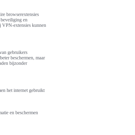
ire browserextensies
 beveiliging en
ij VPN-extensies kunnen
 van gebruikers
cy beter beschermen, maar
aden bijzonder
n het internet gebruikt
rmatie en beschermen
.