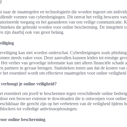
d?
st naar de maatregelen en technologieën die worden ingezet om individu
illende vormen van cyberdreigingen. Dit omvat het veilig bewaren van 
toriseerde toegang en het garanderen van een veilige communicatie. 
echnieken die gebruikt worden voor online bescherming. De integriteit 
n zijn daarbij ook van groot belang.
eiliging
beveiliging kan niet worden onderschat. Cyberdreigingen zoals phishin
komen steeds vaker voor. Deze aanvallen kunnen leiden tot ernstige ge
 Het verlies van gevoelige informatie kan niet alleen financiële schade 
n partners in gevaar brengen. Statistieken tonen aan dat de kosten van 
or het essentieel wordt om effectieve maatregelen voor online veilighei
verhoogt je online veiligheid?
het essentieel om jezelf te beschermen tegen verschillende online bedrei
 door een browser extensie te downloaden die is ontworpen voor online
eschikbaar die gericht zijn op het verbeteren van de veiligheid tijdens h
blockers tot volledige antivirusoplossingen.
voor online bescherming