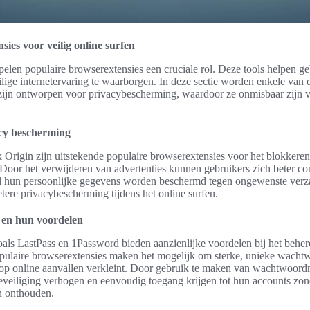
ies voor veilig online surfen
 spelen populaire browserextensies een cruciale rol. Deze tools helpen 
lige internetervaring te waarborgen. In deze sectie worden enkele van d
 zijn ontworpen voor privacybescherming, waardoor ze onmisbaar zijn v
cy bescherming
 Origin zijn uitstekende populaire browserextensies voor het blokker
. Door het verwijderen van advertenties kunnen gebruikers zich beter c
wijl hun persoonlijke gegevens worden beschermd tegen ongewenste verz
etere privacybescherming tijdens het online surfen.
en hun voordelen
s LastPass en 1Password bieden aanzienlijke voordelen bij het behe
laire browserextensies maken het mogelijk om sterke, unieke wachtw
s op online aanvallen verkleint. Door gebruik te maken van wachtwoor
beveiliging verhogen en eenvoudig toegang krijgen tot hun accounts zo
 onthouden.