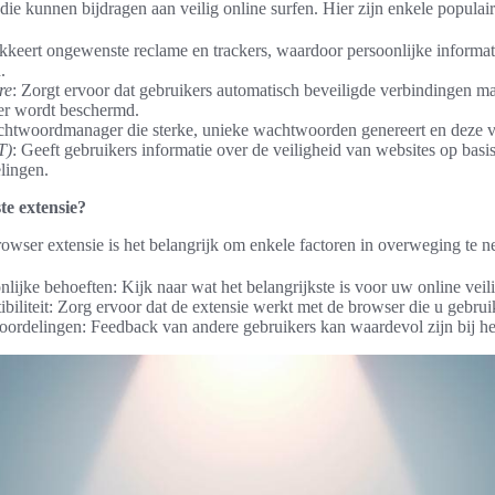
 die kunnen bijdragen aan veilig online surfen. Hier zijn enkele populair
okkeert ongewenste reclame en trackers, waardoor persoonlijke informat
.
re
: Zorgt ervoor dat gebruikers automatisch beveiligde verbindingen m
er wordt beschermd.
chtwoordmanager die sterke, unieke wachtwoorden genereert en deze ve
T)
: Geeft gebruikers informatie over de veiligheid van websites op basi
lingen.
te extensie?
rowser extensie is het belangrijk om enkele factoren in overweging te 
onlijke behoeften: Kijk naar wat het belangrijkste is voor uw online veil
biliteit: Zorg ervoor dat de extensie werkt met de browser die u gebrui
oordelingen: Feedback van andere gebruikers kan waardevol zijn bij h