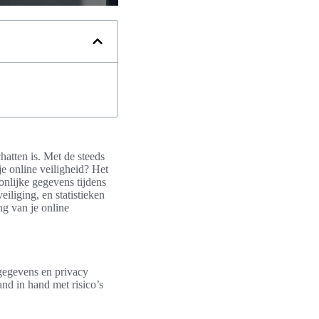
hatten is. Met de steeds
e online veiligheid? Het
onlijke gegevens tijdens
iliging, en statistieken
ng van je online
 gegevens en privacy
and in hand met risico’s