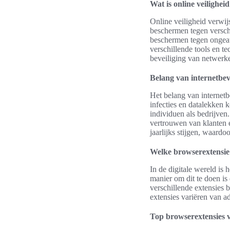
Wat is online veilighei
Online veiligheid verwij
beschermen tegen versch
beschermen tegen ongeau
verschillende tools en t
beveiliging van netwerke
Belang van internetbev
Het belang van internet
infecties en datalekken 
individuen als bedrijven.
vertrouwen van klanten e
jaarlijks stijgen, waardo
Welke browserextensie 
In de digitale wereld is 
manier om dit te doen is
verschillende extensies b
extensies variëren van ad
Top browserextensies 