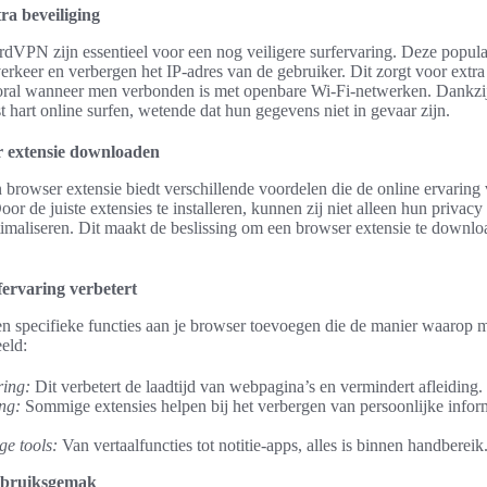
ra beveiliging
dVPN zijn essentieel voor een nog veiligere surfervaring. Deze popula
verkeer en verbergen het IP-adres van de gebruiker. Dit zorgt voor extra
oral wanneer men verbonden is met openbare Wi-Fi-netwerken. Dankz
t hart online surfen, wetende dat hun gegevens niet in gevaar zijn.
 extensie downloaden
rowser extensie biedt verschillende voordelen die de online ervaring
oor de juiste extensies te installeren, kunnen zij niet alleen hun priva
imaliseren. Dit maakt de beslissing om een browser extensie te downlo
fervaring verbetert
 specifieke functies aan je browser toevoegen die de manier waarop me
eld:
ring:
Dit verbetert de laadtijd van webpagina’s en vermindert afleiding.
ng:
Sommige extensies helpen bij het verbergen van persoonlijke info
ge tools:
Van vertaalfuncties tot notitie-apps, alles is binnen handbereik
ebruiksgemak