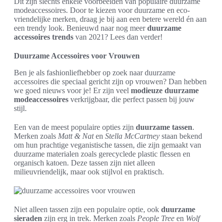
Dit zijn slechts enkele voorbeelden van populaire duurzame
modeaccessoires. Door te kiezen voor duurzame en eco-
vriendelijke merken, draag je bij aan een betere wereld én aan
een trendy look. Benieuwd naar nog meer
duurzame
accessoires trends
van 2021? Lees dan verder!
Duurzame Accessoires voor Vrouwen
Ben je als fashionliefhebber op zoek naar duurzame
accessoires die speciaal gericht zijn op vrouwen? Dan hebben
we goed nieuws voor je! Er zijn veel
modieuze duurzame
modeaccessoires
verkrijgbaar, die perfect passen bij jouw
stijl.
Een van de meest populaire opties zijn
duurzame tassen
.
Merken zoals
Matt & Nat
en
Stella McCartney
staan bekend
om hun prachtige veganistische tassen, die zijn gemaakt van
duurzame materialen zoals gerecyclede plastic flessen en
organisch katoen. Deze tassen zijn niet alleen
milieuvriendelijk, maar ook stijlvol en praktisch.
Niet alleen tassen zijn een populaire optie, ook
duurzame
sieraden
zijn erg in trek. Merken zoals
People Tree
en
Wolf