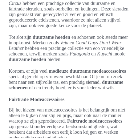
Circus
hebben een prachtige collectie van duurzame en
fairtrade sieraden, zoals oorbellen en kettingen. Deze sieraden
zijn gemaakt van gerecycled zilver en goud en ethisch
geproduceerde edelstenen, waardoor ze niet alleen stijlvol
zijn, maar ook een goede keuze voor de planeet.
Tot slot zijn
duurzame hoeden
en schoenen ook steeds meer
in opkomst. Merken zoals
Veja
en
Good Guys Don’t Wear
Leather
hebben een prachtige collectie van eco-vriendelijke
schoenen, terwijl merken zoals
Patagonia
en
Kuyichi
mooie
duurzame hoeden
bieden.
Kortom, er zijn veel
modieuze duurzame modeaccessoires
speciaal gericht op vrouwen beschikbaar. Of je nu op zoek
bent naar een stijlvolle tas, een prachtig sieraad,
duurzame
schoenen
of een trendy hoed, er is voor ieder wat wils.
Fairtrade Modeaccessoires
Bij het kiezen van modeaccessoires is het belangrijk om niet
alleen te kijken naar stijl en prijs, maar ook naar de manier
waarop ze zijn geproduceerd.
Fairtrade modeaccessoires
zijn gemaakt onder eerlijke arbeidsomstandigheden, wat
betekent dat arbeiders een eerlijk loon krijgen en werken
onder veilige omstandigheden.