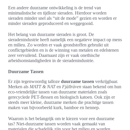
Een andere duurzame ontwikkeling is de trend van
minimalistische en tijdloze sieraden. Hierdoor worden
sieraden minder snel als “uit de mode” gezien en worden er
minder sieraden geproduceerd en weggegooid.
Het belang van duurzame sieraden is groot. De
sieradenindustrie heeft namelijk een negatieve impact op mens
en milieu. Zo worden er vaak grondstoffen gebruikt uit
conflictgebieden en is de winning van metalen en edelstenen
zeer vervuilend. Daarnaast zijn er vaak onethische
arbeidsomstandigheden in de sieradenindustrie.
Duurzame Tassen
Er zijn tegenwoordig talloze
duurzame tassen
verkrijgbaar.
Merken als
MATT & NAT
en
Fjällräven
staan bekend om hun
eco-vriendelijke tassen van duurzame materialen zoals
gerecyclede PET-flessen en biologisch katoen. Ook zijn er
steeds meer kleine, duurzame merken die prachtige tassen
maken van bijvoorbeeld kurk, bamboe en hennep.
Waarom is het belangrijk om te kiezen voor een duurzame
tas? Niet-duurzame tassen worden vaak gemaakt van
materialen die schadelijk zijn voor het milieu en worden