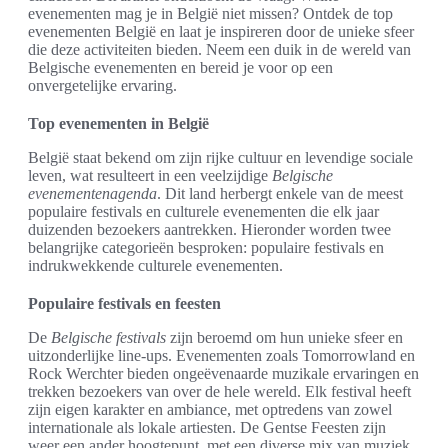
evenementen mag je in België niet missen? Ontdek de top
evenementen België en laat je inspireren door de unieke sfeer
die deze activiteiten bieden. Neem een duik in de wereld van
Belgische evenementen en bereid je voor op een
onvergetelijke ervaring.
Top evenementen in België
België staat bekend om zijn rijke cultuur en levendige sociale
leven, wat resulteert in een veelzijdige
Belgische
evenementenagenda
. Dit land herbergt enkele van de meest
populaire festivals en culturele evenementen die elk jaar
duizenden bezoekers aantrekken. Hieronder worden twee
belangrijke categorieën besproken: populaire festivals en
indrukwekkende culturele evenementen.
Populaire festivals en feesten
De
Belgische festivals
zijn beroemd om hun unieke sfeer en
uitzonderlijke line-ups. Evenementen zoals Tomorrowland en
Rock Werchter bieden ongeëvenaarde muzikale ervaringen en
trekken bezoekers van over de hele wereld. Elk festival heeft
zijn eigen karakter en ambiance, met optredens van zowel
internationale als lokale artiesten. De Gentse Feesten zijn
weer een ander hoogtepunt, met een diverse mix van muziek,