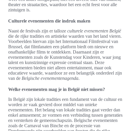
theater en straatacties, waardoor het een echt feest voor alle
zintuigen is.
Culturele evenementen die indruk maken
Naast de festivals zijn er talloze
culturele evenementen België
die de rijke tradities en artistieke waarden van het land vieren.
Voorbeelden hiervan zijn het Internationaal Filmfestival van
Brussel, dat filmfanaten een platform biedt om nieuwe en
onafhankelijke films te ontdekken. Daarnaast zijn er
evenementen zoals de Kunstendag voor Kinderen, waar jong
talent en kunstzinnige expressie centraal staan. Deze
evenementen bieden niet alleen entertainment, maar ook
educatieve waarde, waardoor ze een belangrijk onderdeel zijn
van de
Belgische evenementenagenda
.
Welke evenementen mag je in België niet missen?
In België zijn lokale tradities een fundament van de cultuur en
worden ze vaak gevierd door middel van unieke
evenementen. Het belang van lokale tradities gaat verder dan
enkel amusement; ze vormen een verbinding tussen generaties
en versterken de gemeenschapszin. Belgische evenementen
zoals de Carnaval van Binche en de processie van
Dendermonde zijn voorbeelden van feesten die de rijke