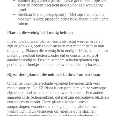
Palmen (bijv. Areca palm) – Deze geven een tropische
sfeer en hebben veel licht nodig voor een weelderige
groei.
Strelitzia (Paradijsvogelplant) – Met zijn flamboyante
bloemen is deze plant een echte blikvanger in een lichte
ruimte.
Planten die weinig licht nodig hebben
In een wereld waar planten soms als lastig worden ervaren,
zijn er gelukkig opties voor mensen met minder licht in hun
omgeving. Planten die weinig licht nodig hebben, kunnen een
prachtig resultaat bieden zonder dat er constante zorg of
aandacht nodig is. Deze bijzondere schaduwplanten zijn
perfect voor hoekjes in de kamer waar zonlicht schaars is.
Bijzondere planten die ook in schaduw kunnen staan
Onder de bijzondere schaduwplanten bevinden zich veel
mooie soorten. De ZZ Plant is een populaire keuze vanwege
zijn onderhoudsarme karakter en weerbaarheid. Een andere
aanrader is de Scherpenblad, dat met zijn decoratieve bladeren
een statement maakt. Deze planten hebben unieke
aanpassingen, waardoor ze ook gedijen op plekken met
weinig licht. Hun vermogen om energie op te slaan en
langzaam te groeien, maakt ze ideaal voor schaduwrijke