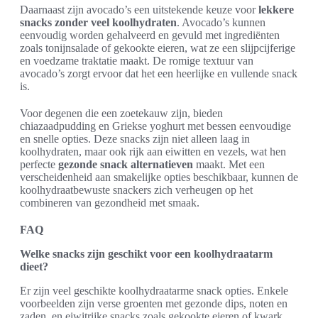
Daarnaast zijn avocado’s een uitstekende keuze voor
lekkere
snacks zonder veel koolhydraten
. Avocado’s kunnen
eenvoudig worden gehalveerd en gevuld met ingrediënten
zoals tonijnsalade of gekookte eieren, wat ze een slijpcijferige
en voedzame traktatie maakt. De romige textuur van
avocado’s zorgt ervoor dat het een heerlijke en vullende snack
is.
Voor degenen die een zoetekauw zijn, bieden
chiazaadpudding en Griekse yoghurt met bessen eenvoudige
en snelle opties. Deze snacks zijn niet alleen laag in
koolhydraten, maar ook rijk aan eiwitten en vezels, wat hen
perfecte
gezonde snack alternatieven
maakt. Met een
verscheidenheid aan smakelijke opties beschikbaar, kunnen de
koolhydraatbewuste snackers zich verheugen op het
combineren van gezondheid met smaak.
FAQ
Welke snacks zijn geschikt voor een koolhydraatarm
dieet?
Er zijn veel geschikte koolhydraatarme snack opties. Enkele
voorbeelden zijn verse groenten met gezonde dips, noten en
zaden, en eiwitrijke snacks zoals gekookte eieren of kwark.