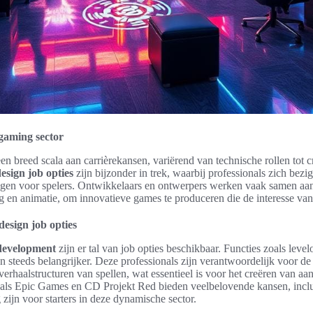
gaming sector
en breed scala aan carrièrekansen, variërend van technische rollen tot c
esign job opties
zijn bijzonder in trek, waarbij professionals zich bez
gen voor spelers. Ontwikkelaars en ontwerpers werken vaak samen aan 
g en animatie, om innovatieve games te produceren die de interesse van
esign job opties
development
zijn er tal van job opties beschikbaar. Functies zoals level
n steeds belangrijker. Deze professionals zijn verantwoordelijk voor d
verhaalstructuren van spellen, wat essentieel is voor het creëren van aa
oals Epic Games en CD Projekt Red bieden veelbelovende kansen, inclus
 zijn voor starters in deze dynamische sector.