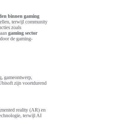
eden binnen gaming
ellen, terwijl community
cties zoals
t aan
gaming sector
rdoor de gaming-
ng, gameontwerp,
bisoft zijn voortdurend
gmented reality (AR) en
chnologie, terwijl AI