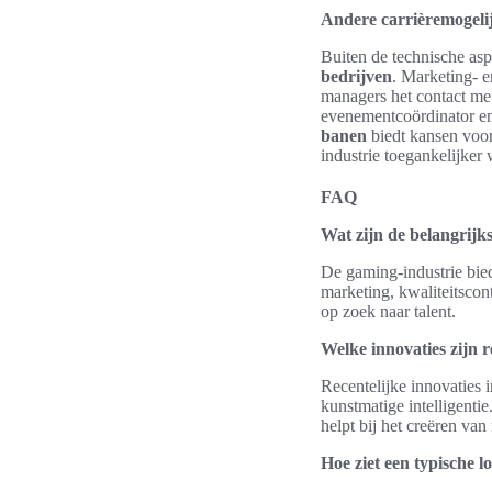
Andere carrièremogeli
Buiten de technische as
bedrijven
. Marketing- e
managers het contact met
evenementcoördinator en 
banen
biedt kansen voor
industrie toegankelijker
FAQ
Wat zijn de belangrijk
De gaming-industrie bie
marketing, kwaliteitsco
op zoek naar talent.
Welke innovaties zijn 
Recentelijke innovaties 
kunstmatige intelligenti
helpt bij het creëren van
Hoe ziet een typische l