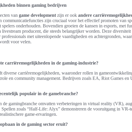
jkheden binnen gaming bedrijven
pecten van
game development
zijn er ook
andere carrièremogelijkh
n communicatiefuncties zijn cruciaal voor het effectief promoten van sp
 spelers onderhouden. Bovendien groeien de kansen in esports, met fun
livestream producent, die steeds belangrijker worden. Deze diversitei
 professionals met uiteenlopende vaardigheden en achtergronden, waa
 wordt voor velen.
ste carrièremogelijkheden in de gaming-industrie?
dt diverse carrièremogelijkheden, waaronder rollen in gameontwikkeli
ntrole en community management. Bedrijven zoals EA, Riot Games en U
recentelijk populair in de gamebranche?
in de gamingbranche omvatten verbeteringen in virtual reality (VR), au
e. Spellen zoals “Half-Life: Alyx” demonstreren de vooruitgang in VR-te
 realistischere game-ervaringen.
oopbaan in de gaming sector eruit?