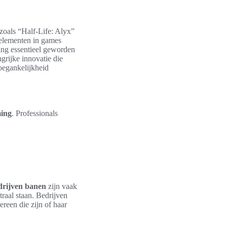
 zoals “Half-Life: Alyx”
 elementen in games
ning essentieel geworden
grijke innovatie die
oegankelijkheid
ming
. Professionals
rijven banen
zijn vaak
traal staan. Bedrijven
reen die zijn of haar