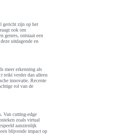
 gericht zijn op het
vraagt ook om
n genres, ontstaat een
 deze uitdagende en
ds meer erkenning als
ct
reikt verder dan alleen
ische innovatie. Recente
chtige rol van de
s. Van cutting-edge
nieken zoals virtual
speeld aanzienlijk
 een blijvende impact op