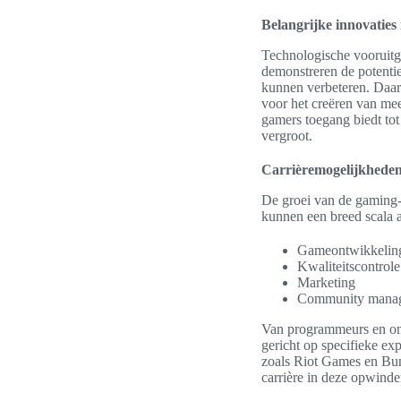
Belangrijke innovatie
Technologische vooruitga
demonstreren de potenti
kunnen verbeteren. Daarn
voor het creëren van mee
gamers toegang biedt tot
vergroot.
Carrièremogelijkheden
De groei van de gaming-
kunnen een breed scala a
Gameontwikkelin
Kwaliteitscontrole
Marketing
Community mana
Van programmeurs en ontw
gericht op specifieke ex
zoals Riot Games en Bung
carrière in deze opwind