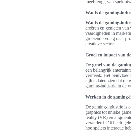
meebrengt, van spelontwi
Wat is de gaming-indus
Wat is de gaming-indus
creëren en genieten van 
vaardigheden in marketin
groeiende vraag naar pro
creatieve sector.
Groei en impact van d
De
groei van de gaming
een belangrijk entertai
vermaak. Het beïnvloedt 
cijfers laten zien dat d
gaming-industrie in de 
Werken in de gaming-in
De gaming-industrie is 
graphics tot unieke game
reality (VR) en augment
veranderd. Dit heeft gel
hoe spelers interactie h