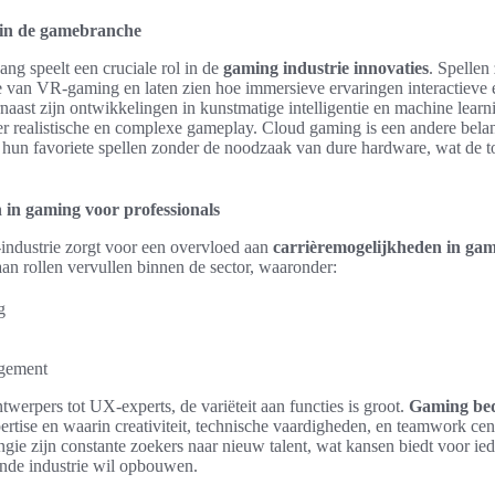
s in de gamebranche
ng speelt een cruciale rol in de
gaming industrie innovaties
. Spellen
e van VR-gaming en laten zien hoe immersieve ervaringen interactieve
aast zijn ontwikkelingen in kunstmatige intelligentie en machine lear
r realistische en complexe gameplay. Cloud gaming is een andere belan
 hun favoriete spellen zonder de noodzaak van dure hardware, wat de t
 in gaming voor professionals
industrie zorgt voor een overvloed aan
carrièremogelijkheden in ga
an rollen vervullen binnen de sector, waaronder:
g
gement
erpers tot UX-experts, de variëteit aan functies is groot.
Gaming bed
pertise en waarin creativiteit, technische vaardigheden, en teamwork cen
ie zijn constante zoekers naar nieuw talent, wat kansen biedt voor iede
ende industrie wil opbouwen.