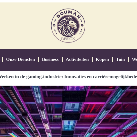
Onze Diensten
Business
Activiteiten
Kopen
Tuin
W
erken in de gaming-industrie: Innovaties en carrièremogelijkhed