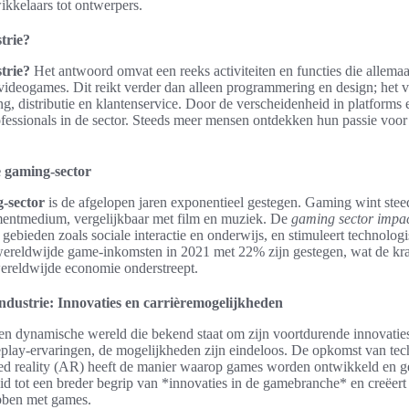
kkelaars tot ontwerpers.
trie?
trie?
Het antwoord omvat een reeks activiteiten en functies die allemaal
videogames. Dit reikt verder dan alleen programmering en design; het 
g, distributie en klantenservice. Door de verscheidenheid in platforms e
fessionals in de sector. Steeds meer mensen ontdekken hun passie voor
e gaming-sector
-sector
is de afgelopen jaren exponentieel gestegen. Gaming wint stee
nmentmedium, vergelijkbaar met film en muziek. De
gaming sector impa
gebieden zoals sociale interactie en onderwijs, en stimuleert technolog
e wereldwijde game-inkomsten in 2021 met 22% zijn gestegen, wat de kra
wereldwijde economie onderstreept.
dustrie: Innovaties en carrièremogelijkheden
een dynamische wereld die bekend staat om zijn voortdurende innovatie
play-ervaringen, de mogelijkheden zijn eindeloos. De opkomst van tech
ed reality (AR) heeft de manier waarop games worden ontwikkeld en ge
eid tot een breder begrip van *innovaties in de gamebranche* en creëert
ebben met games.