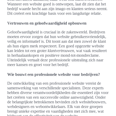
Wanneer een website goed is ontworpen, laat dit zien dat het
bedrijf waarde hecht aan zijn imago en klanten serieus neemt.
Dit creëert een krachtige basis voor een langdurige relatie.
Vertrouwen en geloofwaardigheid opbouwen
Geloofwaardigheid is cruciaal in de zakenwereld. Bedrijven
moeten ervoor zorgen dat hun website gebruikersvriendelijk,
veilig en informatief is. Dit toont aan dat men zowel de klant
als hun eigen merk respecteert. Een goed opgezette website
kan leiden tot een groter
klantvertrouwen
, wat vaak resulteert
in herhaalaankopen en positieve mond-tot-mondreclame.
Uiteindelijk vertaalt deze professionele uitstraling zich naar
meer kansen en groei voor het bedrijf.
Wie bouwt een professionele website voor bedrijven?
De ontwikkeling van een professionele website vereist de
samenwerking van verschillende specialisten. Deze experts
hebben diverse verantwoordelijkheden die essentieel zijn voor
het creëren van een succesvolle online aanwezigheid. Onder
de belangrijkste betrokkenen bevinden zich websitebouwers,
webdesigners en webontwikkelaars. Elk van deze groepen
brengt unieke expertise en vaardigheden met zich mee, wat
bijdraagt aan de effectiviteit van de website.