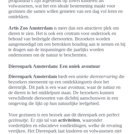
programma’s zijn afgestemd op zowel kinderen als
volwassenen, wat het een ideale bestemming maakt voor
gezinnen die samen willen genieten van een dag vol leren en
ontdekken.
Artis Zoo Amsterdam
is meer dan een atractieve plek om
dieren te zien. Het is ook een centrum voor onderzoek en
behoud van bedreigde diersoorten. Bezoekers worden
aangemoedigd om een betrokken houding aan te nemen en bij
te dragen aan de inspanningen die jaarlijks worden
ondernomen om de natuur te beschermen.
Dierenpark Amsterdam: Een uniek avontuur
Dierenpark Amsterdam
biedt een
unieke dierenervaring
die
bezoekers meeneemt op een ontdekkingsreis door het
dierenrijk. Dit park is een waar avontuur, waar de natuur en
de dieren in het middelpunt staan. De bezoekers kunnen
verschillende diersoorten van dichtbij aanschouwen in een
omgeving die lijkt op hun natuurlijke leefgebied.
Voor gezinnen is een bezoek aan dit dierenpark een perfect
gezinsuitje
. Er zijn tal van
activiteiten
, waaronder
voedertijden en educatieve rondleidingen, welke de ervaring
verrijken. Het Dierenpark laat kinderen en volwassenen niet