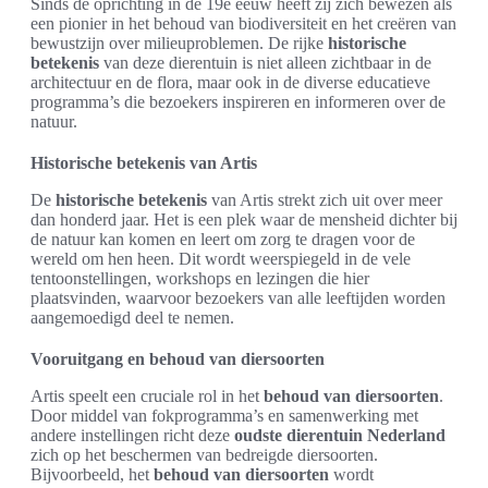
Sinds de oprichting in de 19e eeuw heeft zij zich bewezen als
een pionier in het behoud van biodiversiteit en het creëren van
bewustzijn over milieuproblemen. De rijke
historische
betekenis
van deze dierentuin is niet alleen zichtbaar in de
architectuur en de flora, maar ook in de diverse educatieve
programma’s die bezoekers inspireren en informeren over de
natuur.
Historische betekenis van Artis
De
historische betekenis
van Artis strekt zich uit over meer
dan honderd jaar. Het is een plek waar de mensheid dichter bij
de natuur kan komen en leert om zorg te dragen voor de
wereld om hen heen. Dit wordt weerspiegeld in de vele
tentoonstellingen, workshops en lezingen die hier
plaatsvinden, waarvoor bezoekers van alle leeftijden worden
aangemoedigd deel te nemen.
Vooruitgang en behoud van diersoorten
Artis speelt een cruciale rol in het
behoud van diersoorten
.
Door middel van fokprogramma’s en samenwerking met
andere instellingen richt deze
oudste dierentuin Nederland
zich op het beschermen van bedreigde diersoorten.
Bijvoorbeeld, het
behoud van diersoorten
wordt