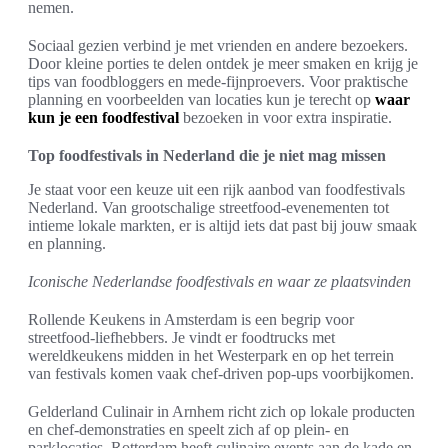
nemen.
Sociaal gezien verbind je met vrienden en andere bezoekers.
Door kleine porties te delen ontdek je meer smaken en krijg je
tips van foodbloggers en mede-fijnproevers. Voor praktische
planning en voorbeelden van locaties kun je terecht op
waar
kun je een foodfestival
bezoeken in voor extra inspiratie.
Top foodfestivals in Nederland die je niet mag missen
Je staat voor een keuze uit een rijk aanbod van foodfestivals
Nederland. Van grootschalige streetfood-evenementen tot
intieme lokale markten, er is altijd iets dat past bij jouw smaak
en planning.
Iconische Nederlandse foodfestivals en waar ze plaatsvinden
Rollende Keukens in Amsterdam is een begrip voor
streetfood-liefhebbers. Je vindt er foodtrucks met
wereldkeukens midden in het Westerpark en op het terrein
van festivals komen vaak chef-driven pop-ups voorbijkomen.
Gelderland Culinair in Arnhem richt zich op lokale producten
en chef-demonstraties en speelt zich af op plein- en
parklocaties. Rotterdam heeft culinaire events aan de kade en