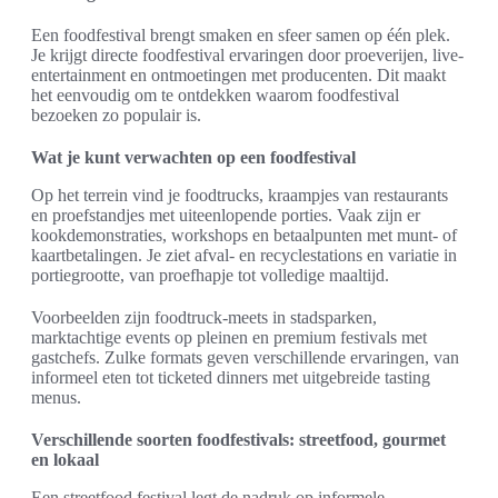
Een foodfestival brengt smaken en sfeer samen op één plek.
Je krijgt directe foodfestival ervaringen door proeverijen, live-
entertainment en ontmoetingen met producenten. Dit maakt
het eenvoudig om te ontdekken waarom foodfestival
bezoeken zo populair is.
Wat je kunt verwachten op een foodfestival
Op het terrein vind je foodtrucks, kraampjes van restaurants
en proefstandjes met uiteenlopende porties. Vaak zijn er
kookdemonstraties, workshops en betaalpunten met munt- of
kaartbetalingen. Je ziet afval- en recyclestations en variatie in
portiegrootte, van proefhapje tot volledige maaltijd.
Voorbeelden zijn foodtruck-meets in stadsparken,
marktachtige events op pleinen en premium festivals met
gastchefs. Zulke formats geven verschillende ervaringen, van
informeel eten tot ticketed dinners met uitgebreide tasting
menus.
Verschillende soorten foodfestivals: streetfood, gourmet
en lokaal
Een streetfood festival legt de nadruk op informele,