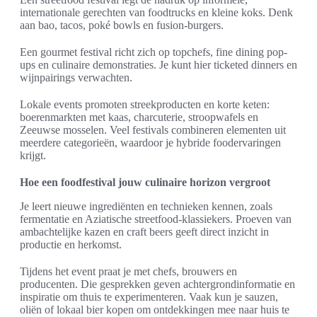
internationale gerechten van foodtrucks en kleine koks. Denk
aan bao, tacos, poké bowls en fusion-burgers.
Een gourmet festival richt zich op topchefs, fine dining pop-
ups en culinaire demonstraties. Je kunt hier ticketed dinners en
wijnpairings verwachten.
Lokale events promoten streekproducten en korte keten:
boerenmarkten met kaas, charcuterie, stroopwafels en
Zeeuwse mosselen. Veel festivals combineren elementen uit
meerdere categorieën, waardoor je hybride foodervaringen
krijgt.
Hoe een foodfestival jouw culinaire horizon vergroot
Je leert nieuwe ingrediënten en technieken kennen, zoals
fermentatie en Aziatische streetfood-klassiekers. Proeven van
ambachtelijke kazen en craft beers geeft direct inzicht in
productie en herkomst.
Tijdens het event praat je met chefs, brouwers en
producenten. Die gesprekken geven achtergrondinformatie en
inspiratie om thuis te experimenteren. Vaak kun je sauzen,
oliën of lokaal bier kopen om ontdekkingen mee naar huis te