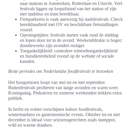
naar stations in Amsterdam, Rotterdam en Utrecht. Veel
festivals liggen op loopafstand van het station of zijn
met stadsbus en tram bereikbaar.
Fietsparkeren is vaak aanwezig bij stadsfestivals. Check
bereikbaarheid met OV en beschikbare fietsstallingen
vooraf.
Openingstijden: festivals starten vaak rond de middag
en lopen door tot in de avond. Weekenddrukte is hoger;
doordeweeks zijn avonden rustiger.
Toegankelijkheid: controleer rolstoeltoegankelijkheid
en huisdierenbeleid vooraf op de website of sociale
kanalen.
Beste periodes om Nederlandse foodfestivals te bezoeken
Het hoogseizoen loopt van mei tot en met september.
Buitenfestivals profiteren van lange avonden en warm weer.
Koningsdag, Pinksteren en zomerse weekenden trekken extra
publiek.
In herfst en winter verschijnen indoor foodfestivals,
wintermarkten en gastronomische events. Oktober tot en met
december is ideaal voor seizoensgerechten zoals stamppot,
wild en warme dranken.