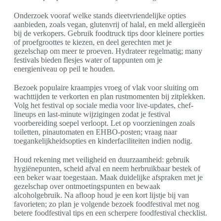
Onderzoek vooraf welke stands dieetvriendelijke opties
aanbieden, zoals vegan, glutenvrij of halal, en meld allergieën
bij de verkopers. Gebruik foodtruck tips door kleinere porties
of proefgroottes te kiezen, en deel gerechten met je
gezelschap om meer te proeven. Hydrateer regelmatig; many
festivals bieden flesjes water of tappunten om je
energieniveau op peil te houden.
Bezoek populaire kraampjes vroeg of vlak voor sluiting om
wachttijden te verkorten en plan rustmomenten bij zitplekken.
Volg het festival op sociale media voor live-updates, chef-
lineups en last-minute wijzigingen zodat je festival
voorbereiding soepel verloopt. Let op voorzieningen zoals
toiletten, pinautomaten en EHBO-posten; vraag naar
toegankelijkheidsopties en kinderfaciliteiten indien nodig.
Houd rekening met veiligheid en duurzaamheid: gebruik
hygiënepunten, scheid afval en neem herbruikbaar bestek of
een beker waar toegestaan. Maak duidelijke afspraken met je
gezelschap over ontmoetingspunten en bewaak
alcoholgebruik. Na afloop houd je een kort lijstje bij van
favorieten; zo plan je volgende bezoek foodfestival met nog
betere foodfestival tips en een scherpere foodfestival checklist.