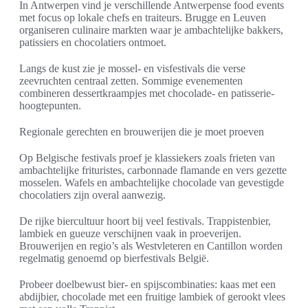
In Antwerpen vind je verschillende Antwerpense food events
met focus op lokale chefs en traiteurs. Brugge en Leuven
organiseren culinaire markten waar je ambachtelijke bakkers,
patissiers en chocolatiers ontmoet.
Langs de kust zie je mossel- en visfestivals die verse
zeevruchten centraal zetten. Sommige evenementen
combineren dessertkraampjes met chocolade- en patisserie-
hoogtepunten.
Regionale gerechten en brouwerijen die je moet proeven
Op Belgische festivals proef je klassiekers zoals frieten van
ambachtelijke frituristes, carbonnade flamande en vers gezette
mosselen. Wafels en ambachtelijke chocolade van gevestigde
chocolatiers zijn overal aanwezig.
De rijke biercultuur hoort bij veel festivals. Trappistenbier,
lambiek en gueuze verschijnen vaak in proeverijen.
Brouwerijen en regio’s als Westvleteren en Cantillon worden
regelmatig genoemd op bierfestivals België.
Probeer doelbewust bier- en spijscombinaties: kaas met een
abdijbier, chocolade met een fruitige lambiek of gerookt vlees