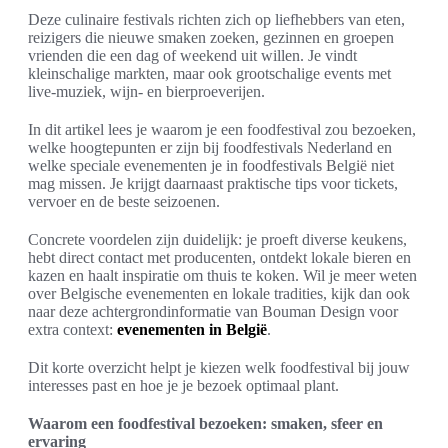
Deze culinaire festivals richten zich op liefhebbers van eten,
reizigers die nieuwe smaken zoeken, gezinnen en groepen
vrienden die een dag of weekend uit willen. Je vindt
kleinschalige markten, maar ook grootschalige events met
live-muziek, wijn- en bierproeverijen.
In dit artikel lees je waarom je een foodfestival zou bezoeken,
welke hoogtepunten er zijn bij foodfestivals Nederland en
welke speciale evenementen je in foodfestivals België niet
mag missen. Je krijgt daarnaast praktische tips voor tickets,
vervoer en de beste seizoenen.
Concrete voordelen zijn duidelijk: je proeft diverse keukens,
hebt direct contact met producenten, ontdekt lokale bieren en
kazen en haalt inspiratie om thuis te koken. Wil je meer weten
over Belgische evenementen en lokale tradities, kijk dan ook
naar deze achtergrondinformatie van Bouman Design voor
extra context:
evenementen in België
.
Dit korte overzicht helpt je kiezen welk foodfestival bij jouw
interesses past en hoe je je bezoek optimaal plant.
Waarom een foodfestival bezoeken: smaken, sfeer en
ervaring