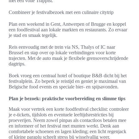
met een volle Trappist.
Combineer je festivalbezoek met een culinaire citytrip
Plan een weekend in Gent, Antwerpen of Brugge en koppel
een foodfestival aan lokale markten en restaurants. Zo ervaar
je stad en smaak tegelijk.
Reis eenvoudig met de trein via NS, Thalys of IC naar
Brussel en stap over op lokale verbindingen voor korte
trajecten. Met de auto maak je flexibele grensoverschrijdende
dagtrips.
Boek vroeg een centraal hotel of boutique B&B dicht bij het
festivalplein. Zo beperk je reistijd en geniet je maximaal van
Belgische food events en speciale bier- en spijsavonden.
Plan je bezoek: praktische voorbereiding en slimme tips
Maak voor vertrek een korte foodfestival checklist: controleer
je e-tickets, tijdslots en eventuele leeftijdsrestricties bij
proeverijen. Neem zowel pinpas als contactloos betalen mee
en informeer of het festival met munten werkt. Denk aan
comfortabele schoenen en lagen kleding; een licht regenjack
of kleine paraplu scheelt stress bij wisselvallig weer.