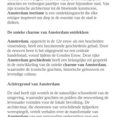
attracties en verborgen pareltjes van deze bijzondere stad. Van
zijn iconische architectuur tot de bloeiende kunstscene,
Amsterdam toerisme
is een ontdekkingstocht die elke
reiziger inspireert om diep in de essentie van de stad te
duiken.
De unieke charme van Amsterdam ontdekken
Amsterdam
, opgericht in de 12e eeuw als een bescheiden
vissersdorp, heeft een fascinerende geschiedenis gehad. Door
de eeuwen heen is het uitgegroeid tot een centrale
handelsstad, vooral tijdens de Gouden Eeuw. Deze rijke
Amsterdam geschiedenis
heeft een belangrijke rol gespeeld
in de ontwikkeling van de unieke
charme van Amsterdam
,
waaronder de iconische grachten, historische gebouwen en
levendige cultuur.
Achtergrond van Amsterdam
De stad heeft zijn wortels in de natuurlijke schoonheid van de
omgeving, waaronder grachten en polders die eeuwenlang de
levensader vormden voor de lokale bevolking. De
architectuur, die elementen van verschillende tijdperken
weerspiegelt, vertelt verhalen over de transformatie van
Amsterdam
van een eenvoudige nederzetting naar een