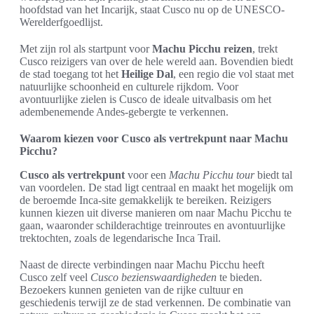
hoofdstad van het Incarijk, staat Cusco nu op de UNESCO-
Werelderfgoedlijst.
Met zijn rol als startpunt voor
Machu Picchu reizen
, trekt
Cusco reizigers van over de hele wereld aan. Bovendien biedt
de stad toegang tot het
Heilige Dal
, een regio die vol staat met
natuurlijke schoonheid en culturele rijkdom. Voor
avontuurlijke zielen is Cusco de ideale uitvalbasis om het
adembenemende Andes-gebergte te verkennen.
Waarom kiezen voor Cusco als vertrekpunt naar Machu
Picchu?
Cusco als vertrekpunt
voor een
Machu Picchu tour
biedt tal
van voordelen. De stad ligt centraal en maakt het mogelijk om
de beroemde Inca-site gemakkelijk te bereiken. Reizigers
kunnen kiezen uit diverse manieren om naar Machu Picchu te
gaan, waaronder schilderachtige treinroutes en avontuurlijke
trektochten, zoals de legendarische Inca Trail.
Naast de directe verbindingen naar Machu Picchu heeft
Cusco zelf veel
Cusco bezienswaardigheden
te bieden.
Bezoekers kunnen genieten van de rijke cultuur en
geschiedenis terwijl ze de stad verkennen. De combinatie van