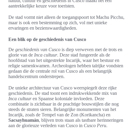
natuur, cultuur en geschiedenis in Cusco maakt het een
aantrekkelijke keuze voor toeristen.
De stad vormt niet alleen de toegangspoort tot Machu Picchu,
maar is ook een bestemming op zich, vol met unieke
ervaringen en bezienswaardigheden.
Een blik op de geschiedenis van Cusco
De
geschiedenis van Cusco
is diep verweven met de trots en
glorie van de
Inca cultuur
. Deze stad fungeerde als de
hoofdstad van het uitgestrekte Incarijk, waar het bestuur en
religie samenkwamen. Archeologen hebben talrijke vondsten
gedaan die de centrale rol van Cusco als een belangrijk
handelscentrum onderstrepen.
De unieke architectuur van Cusco weerspiegelt deze rijke
geschiedenis. De stad toont een indrukwekkende mix van
Inca cultuur
en Spaanse koloniale invloeden. Deze
combinatie is zichtbaar in de prachtige bouwstijlen die nog
steeds de straten sieren. Belangrijke monumenten van het
Incarijk, zoals de Tempel van de Zon (Korikancha) en
Sacsayhuamán
, blijven trots staan als tastbare herinneringen
aan de glorieuze verleden van Cusco in
Cusco Peru
.