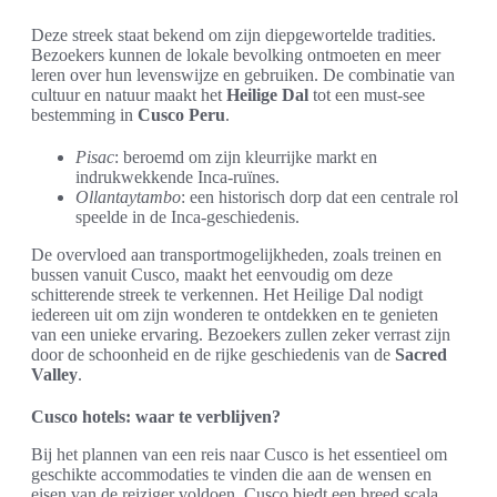
Deze streek staat bekend om zijn diepgewortelde tradities.
Bezoekers kunnen de lokale bevolking ontmoeten en meer
leren over hun levenswijze en gebruiken. De combinatie van
cultuur en natuur maakt het
Heilige Dal
tot een must-see
bestemming in
Cusco Peru
.
Pisac
: beroemd om zijn kleurrijke markt en
indrukwekkende Inca-ruïnes.
Ollantaytambo
: een historisch dorp dat een centrale rol
speelde in de Inca-geschiedenis.
De overvloed aan transportmogelijkheden, zoals treinen en
bussen vanuit Cusco, maakt het eenvoudig om deze
schitterende streek te verkennen. Het Heilige Dal nodigt
iedereen uit om zijn wonderen te ontdekken en te genieten
van een unieke ervaring. Bezoekers zullen zeker verrast zijn
door de schoonheid en de rijke geschiedenis van de
Sacred
Valley
.
Cusco hotels: waar te verblijven?
Bij het plannen van een reis naar Cusco is het essentieel om
geschikte accommodaties te vinden die aan de wensen en
eisen van de reiziger voldoen. Cusco biedt een breed scala