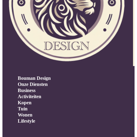
Bouman Design
Onze Diensten
Business
Activiteiten
Kopen
Tuin
Wonen
Lifestyle