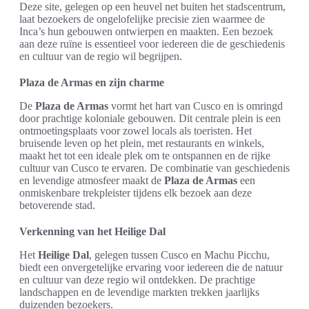
Deze site, gelegen op een heuvel net buiten het stadscentrum,
laat bezoekers de ongelofelijke precisie zien waarmee de
Inca’s hun gebouwen ontwierpen en maakten. Een bezoek
aan deze ruïne is essentieel voor iedereen die de geschiedenis
en cultuur van de regio wil begrijpen.
Plaza de Armas en zijn charme
De
Plaza de Armas
vormt het hart van Cusco en is omringd
door prachtige koloniale gebouwen. Dit centrale plein is een
ontmoetingsplaats voor zowel locals als toeristen. Het
bruisende leven op het plein, met restaurants en winkels,
maakt het tot een ideale plek om te ontspannen en de rijke
cultuur van Cusco te ervaren. De combinatie van geschiedenis
en levendige atmosfeer maakt de
Plaza de Armas
een
onmiskenbare trekpleister tijdens elk bezoek aan deze
betoverende stad.
Verkenning van het Heilige Dal
Het
Heilige Dal
, gelegen tussen Cusco en Machu Picchu,
biedt een onvergetelijke ervaring voor iedereen die de natuur
en cultuur van deze regio wil ontdekken. De prachtige
landschappen en de levendige markten trekken jaarlijks
duizenden bezoekers.