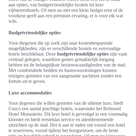
aan opties, van budgetvriendelijke hostels tot luxe
vijfsterrenhotels. Of men nu met een klein budget reist of de
voorkeur geeft aan een premium ervaring, er is voor elk wat
wils.
Budgetvriendelijke opties
Voor diegenen die op zoek zijn naar kostenbesparende
mogelijkheden, zijn er verschillende hostels en eenvoudige
hotels beschikbaar. Deze
budgetvriendelijke opties
zijn vaak
centraal gelegen, waardoor gasten gemakkelijk toegang
hebben tot de belangrijkste bezienswaardigheden van de stad.
Met comfortabele bedden en basisvoorzieningen kunnen
reizigers genieten van een aangename nachtrust zonder een
fortuin uit te geven.
Luxe accommodaties
Voor degenen die willen genieten van de ultieme luxe, biedt
Cusco een aantal prachtige hotels, waaronder het Belmond
Hotel Monasterio. Dit luxe hotel is gevestigd in een voormalig
klooster en biedt eersteklas service en adembenemende
uitzichten op de stad. Het is aan te raden om vooraf een hotel
te reserveren, vooral tijdens het hoogseizoen, om de beste
prijs en beschikbaarheid te garanderen. Of men nu kiest voor