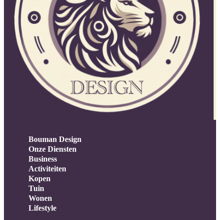
Bouman Design
Onze Diensten
Business
Activiteiten
Kopen
Tuin
Wonen
Lifestyle