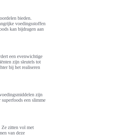
voordelen bieden.
angrijke voedingsstoffen
foods kan bijdragen aan
rdert een evenwichtige
nten zijn sleutels tot
er bij het realiseren
 voedingsmiddelen zijn
or superfoods een slimme
. Ze zitten vol met
emen van deze