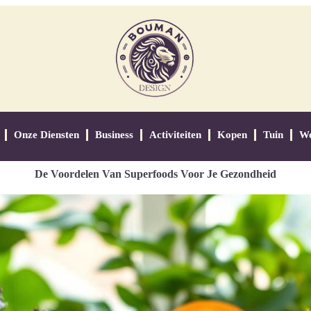
Onze Diensten
Business
Activiteiten
Kopen
Tuin
W
De Voordelen Van Superfoods Voor Je Gezondheid