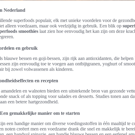
in Nederland
illende superfoods populair, elk met unieke voordelen voor de gezondh
et alleen voedzaam, maar ook veelzijdig in gebruik. Een blik op
super
perfoods smoothies
laat zien hoe eenvoudig het kan zijn om deze krac
egreren.
ordelen en gebruik
ls blauwe bessen en goji-bessen, zijn rijk aan antioxidanten, die helpen 
bessen zijn eenvoudig toe te voegen aan ontbijtgranen, yoghurt of smoot
ir bij zowel volwassenen als kinderen.
ondheidseffecten en recepten
 amandelen en walnoten bieden een uitstekende bron van gezonde vette
zonde snack of als topping voor salades en desserts. Studies tonen aan d
aan een betere hartgezondheid.
 Een gemakkelijke manier om te starten
ijn een handige manier om diverse voedingsstoffen in één maaltijd te 
n noten creëert men een voedzame drank die snel en makkelijk te berei
an, een handvol spinazie, een handje blauwe bessen en een eetlepel ama