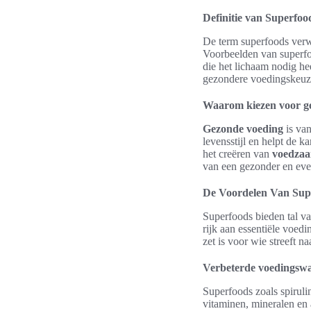
Definitie van Superfoo
De term superfoods verwi
Voorbeelden van superfoo
die het lichaam nodig he
gezondere voedingskeuze
Waarom kiezen voor g
Gezonde voeding
is van
levensstijl en helpt de k
het creëren van
voedzaa
van een gezonder en even
De Voordelen Van Sup
Superfoods bieden tal v
rijk aan essentiële voed
zet is voor wie streeft n
Verbeterde voedingsw
Superfoods zoals spirul
vitaminen, mineralen en 