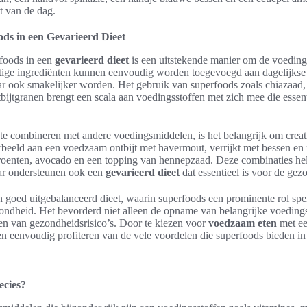
t van de dag.
ods in een Gevarieerd Dieet
rfoods in een
gevarieerd dieet
is een uitstekende manier om de voedin
tige ingrediënten kunnen eenvoudig worden toegevoegd aan dagelijkse
ar ook smakelijker worden. Het gebruik van superfoods zoals chiazaad,
tbijtgranen brengt een scala aan voedingsstoffen met zich mee die essent
te combineren met andere voedingsmiddelen, is het belangrijk om creat
eeld aan een voedzaam ontbijt met havermout, verrijkt met bessen en n
roenten, avocado en een topping van hennepzaad. Deze combinaties hel
ar ondersteunen ook een
gevarieerd dieet
dat essentieel is voor de gez
n goed uitgebalanceerd dieet, waarin superfoods een prominente rol spe
ondheid. Het bevorderd niet alleen de opname van belangrijke voeding
en van gezondheidsrisico’s. Door te kiezen voor
voedzaam eten
met ee
en eenvoudig profiteren van de vele voordelen die superfoods bieden in
ecies?