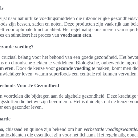
ds
jst naar natuurlijke voedingsmiddelen die uitzonderlijke gezondheids
ds zijn bessen, zaden en noten. Deze producten zijn vaak rijk aan bel
eft voor optimale functionaliteit. Het regelmatig consumeren van super
s en stimuleert het proces van
voedzaam eten
.
ezonde voeding?
 cruciaal belang voor het behoud van een goede gezondheid. Het bevo
ans op chronische ziekten te verkleinen. Biologische, onbewerkte ingredië
m eten
. Door de keuze voor
gezonde voeding
te maken, komt men dicht
wichtiger leven, waarin superfoods een centrale rol kunnen vervullen.
erfoods Voor Je Gezondheid
an voordelen die bijdragen aan de algehele gezondheid. Deze krachtige
ingsstoffen die het welzijn bevorderen. Het is duidelijk dat de keuze vo
aar een gezonder leven.
aarde
ina, chiazaad en quinoa zijn bekend om hun
verbeterde voedingswaarde
antioxidanten die essentieel zijn voor het lichaam. Het regelmatig opn