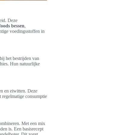
eid. Deze
foods bessen
,
htige voedingsstoffen in
bij het bestrijden van
hies. Hun natuurlijke
n en eiwitten. Deze
at regelmatige consumptie
combineren. Met een mix
den is. Een basisrecept
ndelboter. Dit zorgt