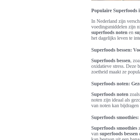
Populaire Superfoods 
In Nederland zijn versch
voedingsmiddelen zijn ni
superfoods noten
en
su
het dagelijks leven te int
Superfoods bessen: Vo
Superfoods bessen
, zoa
oxidatieve stress. Deze 
zoetheid maakt ze popula
Superfoods noten: Gez
Superfoods noten
zoals
noten zijn ideaal als ge
van noten kan bijdragen 
Superfoods smoothies:
Superfoods smoothies
z
van
superfoods bessen
e
kan bestaan uit een bana