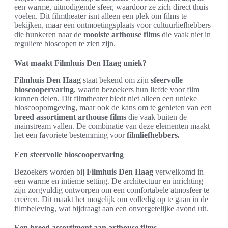
een warme, uitnodigende sfeer, waardoor ze zich direct thuis
voelen. Dit filmtheater isnt alleen een plek om films te
bekijken, maar een ontmoetingsplaats voor cultuurliefhebbers
die hunkeren naar de
mooiste arthouse films
die vaak niet in
reguliere bioscopen te zien zijn.
Wat maakt Filmhuis Den Haag uniek?
Filmhuis Den Haag
staat bekend om zijn
sfeervolle
bioscoopervaring
, waarin bezoekers hun liefde voor film
kunnen delen. Dit filmtheater biedt niet alleen een unieke
bioscoopomgeving, maar ook de kans om te genieten van een
breed assortiment arthouse films
die vaak buiten de
mainstream vallen. De combinatie van deze elementen maakt
het een favoriete bestemming voor
filmliefhebbers.
Een sfeervolle bioscoopervaring
Bezoekers worden bij
Filmhuis Den Haag
verwelkomd in
een warme en intieme setting. De architectuur en inrichting
zijn zorgvuldig ontworpen om een comfortabele atmosfeer te
creëren. Dit maakt het mogelijk om volledig op te gaan in de
filmbeleving, wat bijdraagt aan een onvergetelijke avond uit.
Een breed assortiment aan arthouse films