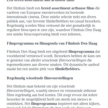
Het filmhuis biedt een
breed assortiment arthouse films
die
variëren van Europese meesterwerken tot boeiende
internationale cinema. Deze unieke selectie trekt een divers
publiek aan, van fervente filmliefhebbers tot casual bezoekers.
Regelmatig worden films vertoond die niet gemakkelijk in
reguliere bioscopen te zien zijn, waardoor Filmhuis Den Haag
een unieke bioscoopervaring biedt voor iedereen.
Filmprogramma en filmagenda van Filmhuis Den Haag
Filmhuis Den Haag biedt een uitgebreid
filmprogramma
dat
voortdurend vernieuwd wordt. Bezoekers hebben de kans om
te genieten van allerlei
wisselende filmvoorstellingen
die
tegemoetkomen aan diverse smaken. Dit dynamische aanbod
maakt het een unieke plek voor
filmliefhebbers.
Regelmatig wisselende filmvoorstellingen
Het filmhuis staat bekend om zijn
wisselende
filmvoorstellingen
, waarbij nieuwe en verrassende arthouse
films regelmatig aan bod komen. Dit zorgt ervoor dat iedere
bezoeker de mogelijkheid heeft om steeds iets nieuws te
ontdekken. Het
filmprogramma
inspireert niet alleen kijkers,
maar ook lokale filmmakers die hun werk via deze weg