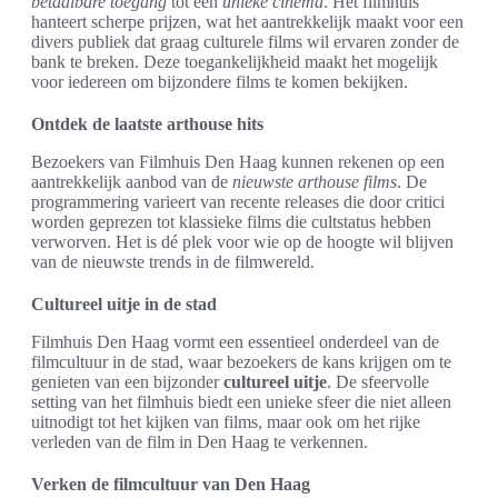
betaalbare toegang
tot een
unieke cinema
. Het filmhuis
hanteert scherpe prijzen, wat het aantrekkelijk maakt voor een
divers publiek dat graag culturele films wil ervaren zonder de
bank te breken. Deze toegankelijkheid maakt het mogelijk
voor iedereen om bijzondere films te komen bekijken.
Ontdek de laatste arthouse hits
Bezoekers van Filmhuis Den Haag kunnen rekenen op een
aantrekkelijk aanbod van de
nieuwste arthouse films
. De
programmering varieert van recente releases die door critici
worden geprezen tot klassieke films die cultstatus hebben
verworven. Het is dé plek voor wie op de hoogte wil blijven
van de nieuwste trends in de filmwereld.
Cultureel uitje in de stad
Filmhuis Den Haag vormt een essentieel onderdeel van de
filmcultuur in de stad, waar bezoekers de kans krijgen om te
genieten van een bijzonder
cultureel uitje
. De sfeervolle
setting van het filmhuis biedt een unieke sfeer die niet alleen
uitnodigt tot het kijken van films, maar ook om het rijke
verleden van de film in Den Haag te verkennen.
Verken de filmcultuur van Den Haag