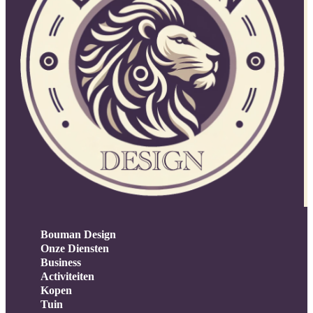
Bouman Design
Onze Diensten
Business
Activiteiten
Kopen
Tuin