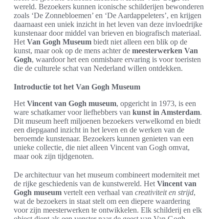
wereld. Bezoekers kunnen iconische schilderijen bewonderen
zoals ‘De Zonnebloemen’ en ‘De Aardappeleters’, en krijgen
daarnaast een uniek inzicht in het leven van deze invloedrijke
kunstenaar door middel van brieven en biografisch materiaal.
Het
Van Gogh Museum
biedt niet alleen een blik op de
kunst, maar ook op de mens achter de
meesterwerken Van
Gogh
, waardoor het een onmisbare ervaring is voor toeristen
die de culturele schat van Nederland willen ontdekken.
Introductie tot het Van Gogh Museum
Het
Vincent van Gogh museum
, opgericht in 1973, is een
ware schatkamer voor liefhebbers van
kunst in Amsterdam
.
Dit museum heeft miljoenen bezoekers verwelkomd en biedt
een diepgaand inzicht in het leven en de werken van de
beroemde kunstenaar. Bezoekers kunnen genieten van een
unieke collectie, die niet alleen Vincent van Gogh omvat,
maar ook zijn tijdgenoten.
De architectuur van het museum combineert moderniteit met
de rijke geschiedenis van de kunstwereld. Het
Vincent van
Gogh museum
vertelt een verhaal van
creativiteit en strijd
,
wat de bezoekers in staat stelt om een diepere waardering
voor zijn meesterwerken te ontwikkelen. Elk schilderij en elk
object dient als een venster naar de geest van Van Gogh,