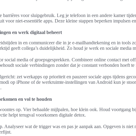
e barrières voor sluipgebruik. Leg je telefoon in een andere kamer tijde
t voor niet-essentiële apps. Deze kleine stappen beperken impulsen en
tingen en werk digitaal beheert
eidstijden in en communiceer die in je e-mailhandtekening en in tools z
ktijd geeft collega’s duidelijkheid. Zo houd je werk en sociale media m
 social media of groepsgesprekken. Combineer online contact met offli
behoudt sociale verbindingen zonder dat je constant verbonden hoeft te 
gericht: zet werkapps op prioriteit en pauzeer sociale apps tijdens gec
odi op iPhone of de werkruimte-instellingen van Android kun je stoor
.
oorkomen en vol te houden
oontes op. Vier behaalde mijlpalen, hoe klein ook. Houd voortgang bi
ectie helpt terugval voorkomen digitale detox.
p. Analyseer wat de trigger was en pas je aanpak aan. Opgeven is niet no
rfijnt.