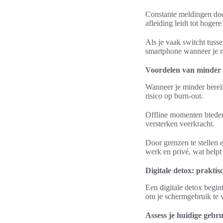
Constante meldingen doo
afleiding leidt tot hogere
Als je vaak switcht tusse
smartphone wanneer je m
Voordelen van minder d
Wanneer je minder bereik
risico op burn-out.
Offline momenten bieden 
versterken veerkracht.
Door grenzen te stellen e
werk en privé, wat helpt 
Digitale detox: prakti
Een digitale detox begin
om je schermgebruik te ve
Assess je huidige gebr