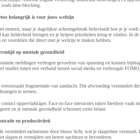
 zoals time-blocking.
tox belangrijk is voor jouw welzijn
iet meteen, maar je dagelijkse schermgebruik beïnvloedt hoe je je voelt 
el kan helderheid brengen en je helpen prioriteiten terug te vinden. In 
n en voordelen die direct met je welzijn te maken hebben.
hermtijd op mentale gezondheid
onstante meldingen verhogen gevoelens van spanning en kunnen bijdra
l studies tonen een verband tussen social media en verhoogde FOMO,
s veroorzaakt fragmentatie van aandacht. Die afwisseling vermindert d
slissingen te nemen.
 contact oppervlakkiger. Face-to-face interacties raken hierdoor vaak 
ergeren en je mentale gezondheid schermen extra belast.
ntratie en productiviteit
 vermindert melatonine door blauw licht, wat je slaapritme verstoort. 
t slapen te vermijden om betere nachtrust te bevorderen.