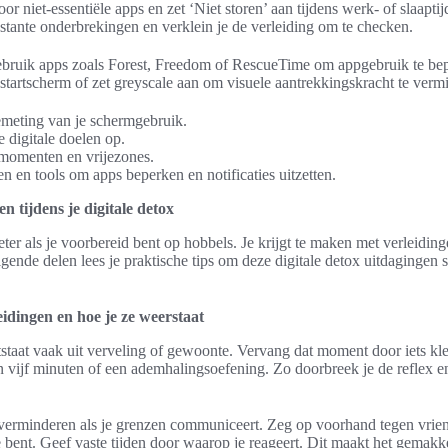
oor niet-essentiële apps en zet ‘Niet storen’ aan tijdens werk- of slaaptij
stante onderbrekingen en verklein je de verleiding om te checken.
 gebruik apps zoals Forest, Freedom of RescueTime om appgebruik te be
e startscherm of zet greyscale aan om visuele aantrekkingskracht te verm
meting van je schermgebruik.
e digitale doelen op.
 momenten en vrijezones.
en en tools om apps beperken en notificaties uitzetten.
 tijdens je digitale detox
eter als je voorbereid bent op hobbels. Je krijgt te maken met verleidin
gende delen lees je praktische tips om deze digitale detox uitdagingen s
dingen en hoe je ze weerstaat
staat vaak uit verveling of gewoonte. Vervang dat moment door iets kle
 vijf minuten of een ademhalingsoefening. Zo doorbreek je de reflex en 
rminderen als je grenzen communiceert. Zeg op voorhand tegen vrien
bent. Geef vaste tijden door waarop je reageert. Dit maakt het gemakk