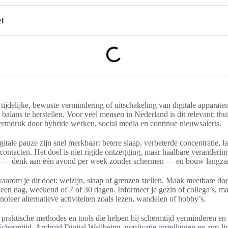
l
 tijdelijke, bewuste vermindering of uitschakeling van digitale apparaten
 balans te herstellen. Voor veel mensen in Nederland is dit relevant: th
ermdruk door hybride werken, social media en continue nieuwsalerts.
tale pauze zijn snel merkbaar: betere slaap, verbeterde concentratie, l
contacten. Het doel is niet rigide ontzegging, maar haalbare verandering
tox — denk aan één avond per week zonder schermen — en bouw langza
 waarom je dit doet: welzijn, slaap of grenzen stellen. Maak meetbare do
d een dag, weekend of 7 of 30 dagen. Informeer je gezin of collega’s, 
oteer alternatieve activiteiten zoals lezen, wandelen of hobby’s.
s je praktische methodes en tools die helpen bij schermtijd verminderen 
hermtijd, Android Digital Wellbeing, notificatie-instellingen en app-l