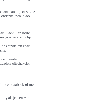
ns ontspanning of studie.
 ondersteunen je doel.
oals Slack. Een korte
anagen overzichtelijk.
ne activiteiten zoals
zijn.
oncentreerde
zenders uitschakelen
j in een dagboek of met
dig als je leert van