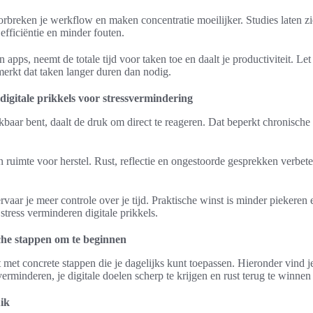
rbreken je werkflow en maken concentratie moeilijker. Studies laten z
 efficiëntie en minder fouten.
n apps, neemt de totale tijd voor taken toe en daalt je productiviteit. Let
erkt dat taken langer duren dan nodig.
igitale prikkels voor stressvermindering
baar bent, daalt de druk om direct te reageren. Dat beperkt chronische
ruimte voor herstel. Rust, reflectie en ongestoorde gesprekken verbet
rvaar je meer controle over je tijd. Praktische winst is minder piekeren 
stress verminderen digitale prikkels.
sche stappen om te beginnen
t met concrete stappen die je dagelijks kunt toepassen. Hieronder vind j
rminderen, je digitale doelen scherp te krijgen en rust terug te winnen 
uik