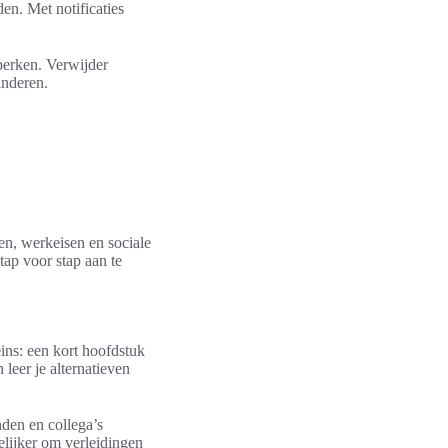
den. Met notificaties
perken. Verwijder
inderen.
gen, werkeisen en sociale
tap voor stap aan te
ins: een kort hoofdstuk
leer je alternatieven
den en collega’s
elijker om verleidingen