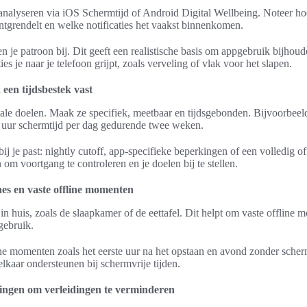
analyseren via iOS Schermtijd of Android Digital Wellbeing. Noteer hoe
ontgrendelt en welke notificaties het vaakst binnenkomen.
 je patroon bij. Dit geeft een realistische basis om appgebruik bijhoud
ies je naar je telefoon grijpt, zoals verveling of vlak voor het slapen.
 een tijdsbestek vast
e doelen. Maak ze specifiek, meetbaar en tijdsgebonden. Bijvoorbeeld
uur schermtijd per dag gedurende twee weken.
ij je past: nightly cutoff, app-specifieke beperkingen of een volledig o
om voortgang te controleren en je doelen bij te stellen.
nes en vaste offline momenten
in huis, zoals de slaapkamer of de eettafel. Dit helpt om vaste offline 
gebruik.
ine momenten zoals het eerste uur na het opstaan en avond zonder sche
elkaar ondersteunen bij schermvrije tijden.
llingen om verleidingen te verminderen