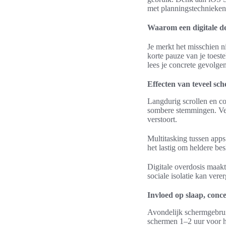
met planningstechnieken
Waarom een digitale de
Je merkt het misschien n
korte pauze van je toest
lees je concrete gevolge
Effecten van teveel sc
Langdurig scrollen en c
sombere stemmingen. Vee
verstoort.
Multitasking tussen app
het lastig om heldere be
Digitale overdosis maakt
sociale isolatie kan ver
Invloed op slaap, conce
Avondelijk schermgebruik
schermen 1–2 uur voor he