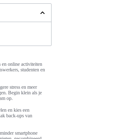
 en online activiteiten
uiswerkers, studenten en
agere stress en meer
en. Begin klein als je
am op.
elen en kies een
maak back-ups van
en minder smartphone
imieten, gecombineerd