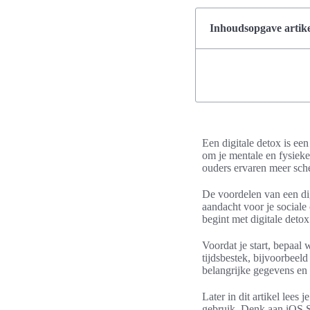
Inhoudsopgave artike
Een digitale detox is een
om je mentale en fysieke
ouders ervaren meer sch
De voordelen van een digi
aandacht voor je sociale 
begint met digitale de
Voordat je start, bepaal
tijdsbestek, bijvoorbeel
belangrijke gegevens en n
Later in dit artikel lee
gebruik. Denk aan iOS Sc