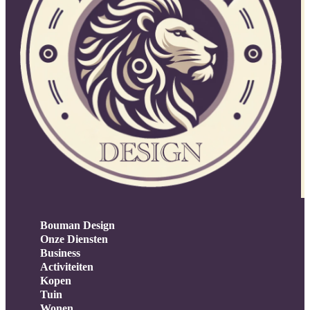
Bouman Design
Onze Diensten
Business
Activiteiten
Kopen
Tuin
Wonen