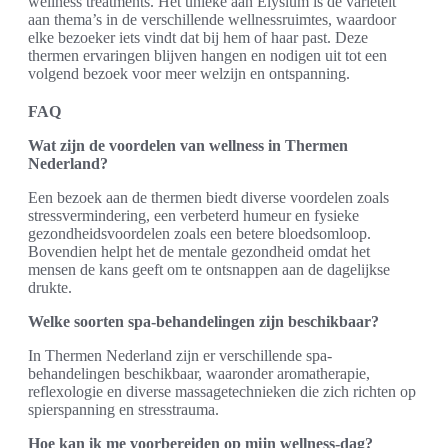
wellness treatments. Het unieke aan Elysium is de variëteit
aan thema’s in de verschillende wellnessruimtes, waardoor
elke bezoeker iets vindt dat bij hem of haar past. Deze
thermen ervaringen blijven hangen en nodigen uit tot een
volgend bezoek voor meer welzijn en ontspanning.
FAQ
Wat zijn de voordelen van wellness in Thermen
Nederland?
Een bezoek aan de thermen biedt diverse voordelen zoals
stressvermindering, een verbeterd humeur en fysieke
gezondheidsvoordelen zoals een betere bloedsomloop.
Bovendien helpt het de mentale gezondheid omdat het
mensen de kans geeft om te ontsnappen aan de dagelijkse
drukte.
Welke soorten spa-behandelingen zijn beschikbaar?
In Thermen Nederland zijn er verschillende spa-
behandelingen beschikbaar, waaronder aromatherapie,
reflexologie en diverse massagetechnieken die zich richten op
spierspanning en stresstrauma.
Hoe kan ik me voorbereiden op mijn wellness-dag?