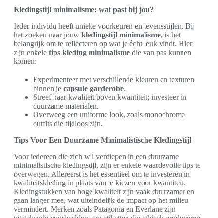
Kledingstijl minimalisme: wat past bij jou?
Ieder individu heeft unieke voorkeuren en levensstijlen. Bij
het zoeken naar jouw
kledingstijl minimalisme
, is het
belangrijk om te reflecteren op wat je écht leuk vindt. Hier
zijn enkele
tips kleding minimalisme
die van pas kunnen
komen:
Experimenteer met verschillende kleuren en texturen
binnen je
capsule garderobe
.
Streef naar kwaliteit boven kwantiteit; investeer in
duurzame materialen.
Overweeg een uniforme look, zoals monochrome
outfits die tijdloos zijn.
Tips Voor Een Duurzame Minimalistische Kledingstijl
Voor iedereen die zich wil verdiepen in een duurzame
minimalistische kledingstijl, zijn er enkele waardevolle tips te
overwegen. Allereerst is het essentieel om te investeren in
kwaliteitskleding in plaats van te kiezen voor kwantiteit.
Kledingstukken van hoge kwaliteit zijn vaak duurzamer en
gaan langer mee, wat uiteindelijk de impact op het milieu
vermindert. Merken zoals Patagonia en Everlane zijn
uitstekende voorbeelden van etiketten die ethisch produceren