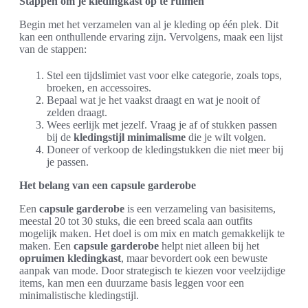
Stappen om je kledingkast op te ruimen
Begin met het verzamelen van al je kleding op één plek. Dit
kan een onthullende ervaring zijn. Vervolgens, maak een lijst
van de stappen:
Stel een tijdslimiet vast voor elke categorie, zoals tops,
broeken, en accessoires.
Bepaal wat je het vaakst draagt en wat je nooit of
zelden draagt.
Wees eerlijk met jezelf. Vraag je af of stukken passen
bij de
kledingstijl minimalisme
die je wilt volgen.
Doneer of verkoop de kledingstukken die niet meer bij
je passen.
Het belang van een capsule garderobe
Een
capsule garderobe
is een verzameling van basisitems,
meestal 20 tot 30 stuks, die een breed scala aan outfits
mogelijk maken. Het doel is om mix en match gemakkelijk te
maken. Een
capsule garderobe
helpt niet alleen bij het
opruimen kledingkast
, maar bevordert ook een bewuste
aanpak van mode. Door strategisch te kiezen voor veelzijdige
items, kan men een duurzame basis leggen voor een
minimalistische kledingstijl.