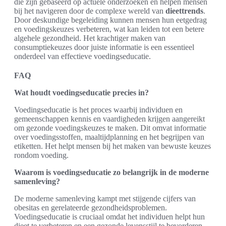
die zijn gebaseerd op actuele onderzoeken en helpen mensen
bij het navigeren door de complexe wereld van
dieettrends
.
Door deskundige begeleiding kunnen mensen hun eetgedrag
en voedingskeuzes verbeteren, wat kan leiden tot een betere
algehele gezondheid. Het krachtiger maken van
consumptiekeuzes door juiste informatie is een essentieel
onderdeel van effectieve voedingseducatie.
FAQ
Wat houdt voedingseducatie precies in?
Voedingseducatie is het proces waarbij individuen en
gemeenschappen kennis en vaardigheden krijgen aangereikt
om gezonde voedingskeuzes te maken. Dit omvat informatie
over voedingsstoffen, maaltijdplanning en het begrijpen van
etiketten. Het helpt mensen bij het maken van bewuste keuzes
rondom voeding.
Waarom is voedingseducatie zo belangrijk in de moderne
samenleving?
De moderne samenleving kampt met stijgende cijfers van
obesitas en gerelateerde gezondheidsproblemen.
Voedingseducatie is cruciaal omdat het individuen helpt hun
dieet te verbeteren en een gezonde levensstijl te bevorderen,