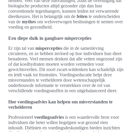
hebben. Veel van deze misvattingen, zoals de overtuiging dat
biologische producten altijd gezonder zijn dan hun
conventionele tegenhangers, kunnen leiden tot verwarrende
dieetkeuzes. Het is belangrijk om de
feiten
te onderscheiden
van de
mythes
om weloverwogen beslissingen te nemen over
voeding en gezondheid.
Een diepe duik in gangbare mispercepties
Er zijn tal van
mispercepties
die in de samenleving
circuleren, en ze hebben invloed op hoe individuen hun dieet
benaderen. Veel mensen denken dat alle vetten ongezond zijn
of dat koolhydraten moeten worden vermeden voor
gewichtsverlies. Dit soort zwart-witdenken kan schadelijk zijn
en leidt vaak tot frustraties. Voedingseducatie helpt deze
misverstanden te verhelderen door wetenschappelijk
onderbouwde informatie te verstrekken over de rol van
verschillende voedingsstoffen in een uitgebalanceerd dieet.
Hoe voedingsadvies kan helpen om misverstanden te
verhelderen
Professioneel
voedingsadvies
is een waardevolle bron voor
individuen die beter willen begrijpen wat gezond eten
inhoudt. Diëtisten en voedingsdeskundigen bieden inzichten