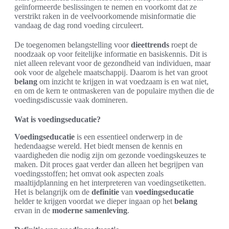
geïnformeerde beslissingen te nemen en voorkomt dat ze
verstrikt raken in de veelvoorkomende misinformatie die
vandaag de dag rond voeding circuleert.
De toegenomen belangstelling voor
dieettrends
roept de
noodzaak op voor feitelijke informatie en basiskennis. Dit is
niet alleen relevant voor de gezondheid van individuen, maar
ook voor de algehele maatschappij. Daarom is het van groot
belang
om inzicht te krijgen in wat voedzaam is en wat niet,
en om de kern te ontmaskeren van de populaire mythen die de
voedingsdiscussie vaak domineren.
Wat is voedingseducatie?
Voedingseducatie
is een essentieel onderwerp in de
hedendaagse wereld. Het biedt mensen de kennis en
vaardigheden die nodig zijn om gezonde voedingskeuzes te
maken. Dit proces gaat verder dan alleen het begrijpen van
voedingsstoffen; het omvat ook aspecten zoals
maaltijdplanning en het interpreteren van voedingsetiketten.
Het is belangrijk om de
definitie
van
voedingseducatie
helder te krijgen voordat we dieper ingaan op het
belang
ervan in de
moderne samenleving
.