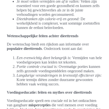
Je moet vetten vermijden om af te vallen:
Vetten zijn
essentieel voor een goede gezondheid en kunnen zelfs
helpen bij gewichtsverlies als ze in de juiste
verhoudingen worden geconsumeerd.
Dieetdranken zijn calorie-vrij en gezond:
De
werkelijkheid is complexer, want sommige zoetstoffen
kunnen de eetlust beïnvloeden.
Wetenschappelijke feiten achter dieettrends
De wetenschap biedt een rijkdom aan informatie over
populaire dieettrends
. Onderzoek toont aan dat:
Een evenwichtig dieet belangrijk is:
Vermijden van hele
voedselgroepen kan leiden tot tekorten.
Portie controle cruciaal is:
Overmatige porties kunnen
zelfs gezonde voedingsmiddelen ongezond maken.
Langdurige veranderingen in levensstijl effectiever zijn:
Korte termijn diëten zonder duurzame gewoonten
hebben vaak weinig succes.
Voedingseducatie: feiten en mythes over dieettrends
Voedingseducatie speelt een cruciale rol in het ontkrachten
van gangbare
mispercepties
die veel mensen over voeding