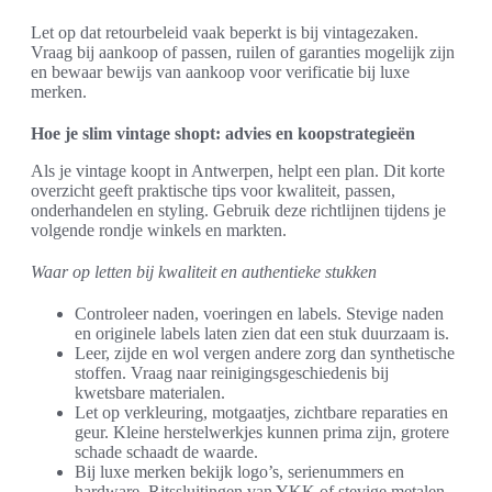
Let op dat retourbeleid vaak beperkt is bij vintagezaken.
Vraag bij aankoop of passen, ruilen of garanties mogelijk zijn
en bewaar bewijs van aankoop voor verificatie bij luxe
merken.
Hoe je slim vintage shopt: advies en koopstrategieën
Als je vintage koopt in Antwerpen, helpt een plan. Dit korte
overzicht geeft praktische tips voor kwaliteit, passen,
onderhandelen en styling. Gebruik deze richtlijnen tijdens je
volgende rondje winkels en markten.
Waar op letten bij kwaliteit en authentieke stukken
Controleer naden, voeringen en labels. Stevige naden
en originele labels laten zien dat een stuk duurzaam is.
Leer, zijde en wol vergen andere zorg dan synthetische
stoffen. Vraag naar reinigingsgeschiedenis bij
kwetsbare materialen.
Let op verkleuring, motgaatjes, zichtbare reparaties en
geur. Kleine herstelwerkjes kunnen prima zijn, grotere
schade schaadt de waarde.
Bij luxe merken bekijk logo’s, serienummers en
hardware. Ritssluitingen van YKK of stevige metalen