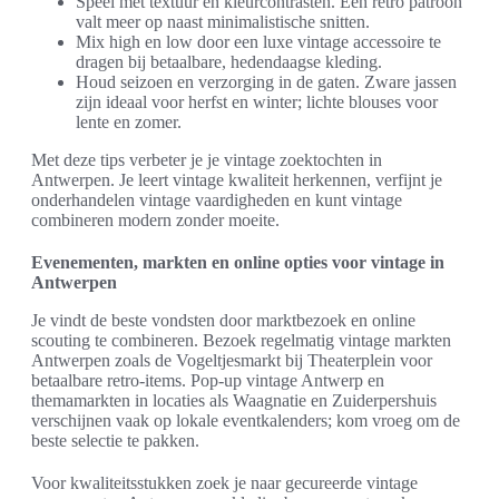
Speel met textuur en kleurcontrasten. Een retro patroon
valt meer op naast minimalistische snitten.
Mix high en low door een luxe vintage accessoire te
dragen bij betaalbare, hedendaagse kleding.
Houd seizoen en verzorging in de gaten. Zware jassen
zijn ideaal voor herfst en winter; lichte blouses voor
lente en zomer.
Met deze tips verbeter je je vintage zoektochten in
Antwerpen. Je leert vintage kwaliteit herkennen, verfijnt je
onderhandelen vintage vaardigheden en kunt vintage
combineren modern zonder moeite.
Evenementen, markten en online opties voor vintage in
Antwerpen
Je vindt de beste vondsten door marktbezoek en online
scouting te combineren. Bezoek regelmatig vintage markten
Antwerpen zoals de Vogeltjesmarkt bij Theaterplein voor
betaalbare retro-items. Pop-up vintage Antwerp en
themamarkten in locaties als Waagnatie en Zuiderpershuis
verschijnen vaak op lokale eventkalenders; kom vroeg om de
beste selectie te pakken.
Voor kwaliteitsstukken zoek je naar gecureerde vintage