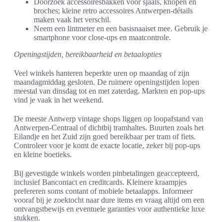
Doorzoek accessoiresbakken voor sjaals, knopen en
broches; kleine retro accessoires Antwerpen-détails
maken vaak het verschil.
Neem een lintmeter en een basisnaaiset mee. Gebruik je
smartphone voor close-ups en maatcontrole.
Openingstijden, bereikbaarheid en betaalopties
Veel winkels hanteren beperkte uren op maandag of zijn
maandagmiddag gesloten. De ruimere openingstijden lopen
meestal van dinsdag tot en met zaterdag. Markten en pop-ups
vind je vaak in het weekend.
De meeste Antwerp vintage shops liggen op loopafstand van
Antwerpen-Centraal of dichtbij tramhaltes. Buurten zoals het
Eilandje en het Zuid zijn goed bereikbaar per tram of fiets.
Controleer voor je komt de exacte locatie, zeker bij pop-ups
en kleine boetieks.
Bij gevestigde winkels worden pinbetalingen geaccepteerd,
inclusief Bancontact en creditcards. Kleinere kraampjes
prefereren soms contant of mobiele betaalapps. Informeer
vooraf bij je zoektocht naar dure items en vraag altijd om een
ontvangstbewijs en eventuele garanties voor authentieke luxe
stukken.