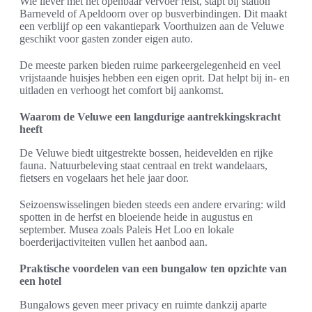
Wie liever met het openbaar vervoer reist, stapt bij station
Barneveld of Apeldoorn over op busverbindingen. Dit maakt
een verblijf op een vakantiepark Voorthuizen aan de Veluwe
geschikt voor gasten zonder eigen auto.
De meeste parken bieden ruime parkeergelegenheid en veel
vrijstaande huisjes hebben een eigen oprit. Dat helpt bij in- en
uitladen en verhoogt het comfort bij aankomst.
Waarom de Veluwe een langdurige aantrekkingskracht
heeft
De Veluwe biedt uitgestrekte bossen, heidevelden en rijke
fauna. Natuurbeleving staat centraal en trekt wandelaars,
fietsers en vogelaars het hele jaar door.
Seizoenswisselingen bieden steeds een andere ervaring: wild
spotten in de herfst en bloeiende heide in augustus en
september. Musea zoals Paleis Het Loo en lokale
boerderijactiviteiten vullen het aanbod aan.
Praktische voordelen van een bungalow ten opzichte van
een hotel
Bungalows geven meer privacy en ruimte dankzij aparte