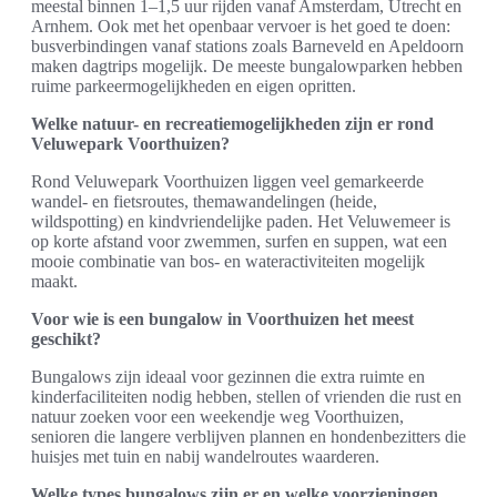
meestal binnen 1–1,5 uur rijden vanaf Amsterdam, Utrecht en
Arnhem. Ook met het openbaar vervoer is het goed te doen:
busverbindingen vanaf stations zoals Barneveld en Apeldoorn
maken dagtrips mogelijk. De meeste bungalowparken hebben
ruime parkeermogelijkheden en eigen opritten.
Welke natuur- en recreatiemogelijkheden zijn er rond
Veluwepark Voorthuizen?
Rond Veluwepark Voorthuizen liggen veel gemarkeerde
wandel- en fietsroutes, themawandelingen (heide,
wildspotting) en kindvriendelijke paden. Het Veluwemeer is
op korte afstand voor zwemmen, surfen en suppen, wat een
mooie combinatie van bos- en wateractiviteiten mogelijk
maakt.
Voor wie is een bungalow in Voorthuizen het meest
geschikt?
Bungalows zijn ideaal voor gezinnen die extra ruimte en
kinderfaciliteiten nodig hebben, stellen of vrienden die rust en
natuur zoeken voor een weekendje weg Voorthuizen,
senioren die langere verblijven plannen en hondenbezitters die
huisjes met tuin en nabij wandelroutes waarderen.
Welke types bungalows zijn er en welke voorzieningen