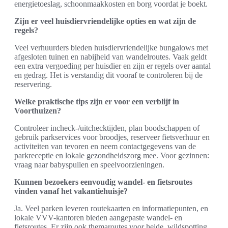
energietoeslag, schoonmaakkosten en borg voordat je boekt.
Zijn er veel huisdiervriendelijke opties en wat zijn de
regels?
Veel verhuurders bieden huisdiervriendelijke bungalows met
afgesloten tuinen en nabijheid van wandelroutes. Vaak geldt
een extra vergoeding per huisdier en zijn er regels over aantal
en gedrag. Het is verstandig dit vooraf te controleren bij de
reservering.
Welke praktische tips zijn er voor een verblijf in
Voorthuizen?
Controleer incheck-/uitchecktijden, plan boodschappen of
gebruik parkservices voor broodjes, reserveer fietsverhuur en
activiteiten van tevoren en neem contactgegevens van de
parkreceptie en lokale gezondheidszorg mee. Voor gezinnen:
vraag naar babyspullen en speelvoorzieningen.
Kunnen bezoekers eenvoudig wandel- en fietsroutes
vinden vanaf het vakantiehuisje?
Ja. Veel parken leveren routekaarten en informatiepunten, en
lokale VVV-kantoren bieden aangepaste wandel- en
fietsroutes. Er zijn ook themaroutes voor heide, wildspotting