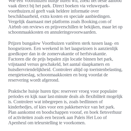
Wie een Voorthuizen huisje huren wil, zoekt het beste aanbod
vaak direct bij het park. Direct boeken via veluwepark-
voorthuizen.nl geeft vaak heldere informatie over
beschikbaarheid, extra kosten en speciale aanbiedingen.
Vergelijk daarnaast met platforms zoals Booking.com of
Airbnb om reviews en prijsverschillen te bekijken, maar let op
schoonmaakkosten en annuleringsvoorwaarden.
Prijzen bungalow Voorthuizen variëren sterk tussen laag- en
hoogseizoen. Een weekend in het laagseizoen is aanzienlijk
goedkoper dan in de zomervakantie of herfstvakantie.
Factoren die de prijs bepalen zijn locatie binnen het park,
vrijstaand versus geschakeld, het aantal slaapkamers en
huisdiervriendelijkheid. Controleer altijd op toeristenbelasting,
energietoeslag, schoonmaakkosten en borg voordat de
reservering wordt afgerond.
Praktische huisje huren tips: reserveer vroeg voor populaire
periodes en kijk naar last-minute deals als flexibiliteit mogelijk
is. Controleer wat inbegrepen is, zoals bedlinnen of
kinderbedjes, of kies voor een pakketservice van het park.
Plan aankomst en boodschappen vooraf, en boek fietsverhuur
of activiteiten zoals een bezoek aan Paleis Het Loo of
Apenheul om teleurstelling te voorkomen.