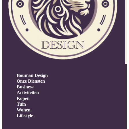
Bouman Design
Onze Diensten
Business
Activiteiten
Kopen
Tuin
Wonen
Lifestyle