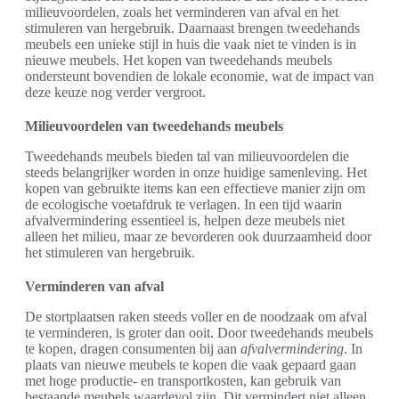
milieuvoordelen, zoals het verminderen van afval en het
stimuleren van hergebruik. Daarnaast brengen tweedehands
meubels een unieke stijl in huis die vaak niet te vinden is in
nieuwe meubels. Het kopen van tweedehands meubels
ondersteunt bovendien de lokale economie, wat de impact van
deze keuze nog verder vergroot.
Milieuvoordelen van tweedehands meubels
Tweedehands meubels bieden tal van milieuvoordelen die
steeds belangrijker worden in onze huidige samenleving. Het
kopen van gebruikte items kan een effectieve manier zijn om
de ecologische voetafdruk te verlagen. In een tijd waarin
afvalvermindering essentieel is, helpen deze meubels niet
alleen het milieu, maar ze bevorderen ook duurzaamheid door
het stimuleren van hergebruik.
Verminderen van afval
De stortplaatsen raken steeds voller en de noodzaak om afval
te verminderen, is groter dan ooit. Door tweedehands meubels
te kopen, dragen consumenten bij aan
afvalvermindering
. In
plaats van nieuwe meubels te kopen die vaak gepaard gaan
met hoge productie- en transportkosten, kan gebruik van
bestaande meubels waardevol zijn. Dit vermindert niet alleen