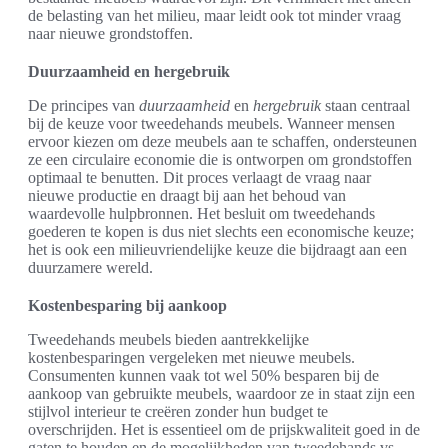
de belasting van het milieu, maar leidt ook tot minder vraag
naar nieuwe grondstoffen.
Duurzaamheid en hergebruik
De principes van
duurzaamheid
en
hergebruik
staan centraal
bij de keuze voor tweedehands meubels. Wanneer mensen
ervoor kiezen om deze meubels aan te schaffen, ondersteunen
ze een circulaire economie die is ontworpen om grondstoffen
optimaal te benutten. Dit proces verlaagt de vraag naar
nieuwe productie en draagt bij aan het behoud van
waardevolle hulpbronnen. Het besluit om tweedehands
goederen te kopen is dus niet slechts een economische keuze;
het is ook een milieuvriendelijke keuze die bijdraagt aan een
duurzamere wereld.
Kostenbesparing bij aankoop
Tweedehands meubels bieden aantrekkelijke
kostenbesparingen vergeleken met nieuwe meubels.
Consumenten kunnen vaak tot wel 50% besparen bij de
aankoop van gebruikte meubels, waardoor ze in staat zijn een
stijlvol interieur te creëren zonder hun budget te
overschrijden. Het is essentieel om de prijskwaliteit goed in de
gaten te houden en de mogelijkheden van tweedehands vs.